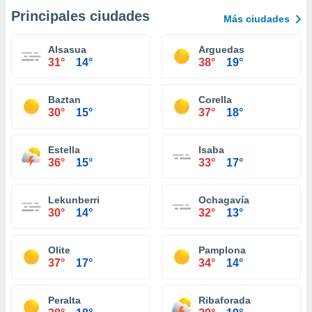
Principales ciudades
Más ciudades
Alsasua
Arguedas
31°
14°
38°
19°
Baztan
Corella
30°
15°
37°
18°
Estella
Isaba
36°
15°
33°
17°
Lekunberri
Ochagavía
30°
14°
32°
13°
Olite
Pamplona
37°
17°
34°
14°
Peralta
Ribaforada