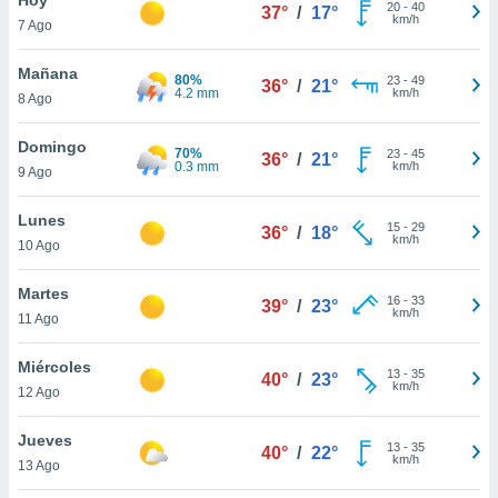
ublicidad y
20
-
40
37°
/
17°
km/h
7 Ago
do en
 mismo.
Mañana
80%
23
-
49
36°
/
21°
sultar más
4.2 mm
km/h
8 Ago
 en nuestra
 Cookies
y
Domingo
70%
23
-
45
ualquier
36°
/
21°
0.3 mm
km/h
9 Ago
ento
 botón
Lunes
15
-
29
36°
/
18°
ación de
km/h
10 Ago
kies
 disponible
Martes
16
-
33
e nuestra
39°
/
23°
km/h
11 Ago
.
Miércoles
IVAMENTE,
13
-
35
40°
/
23°
km/h
12 Ago
as
Jueves
13
-
35
40°
/
22°
 a cookies
km/h
13 Ago
 no aceptar