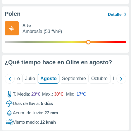
ados con el
 seleccionar
o.
Polen
Detalle
calización
Alto
precisa e
Ambrosía (53 #/m³)
ión mediante
, publicidad
dos,
 publicidad
¿Qué tiempo hace en Olite en
agosto
?
,
ón de
 desarrollo
yo
Junio
Julio
Agosto
Septiembre
Octubre
Noviemb
s.
tros 1199
T. Media:
23°C
Max.:
30°C
Min:
17°C
ios
Días de lluvia:
5
días
Acum. de lluvia:
27 mm
Viento medio:
12 km/h