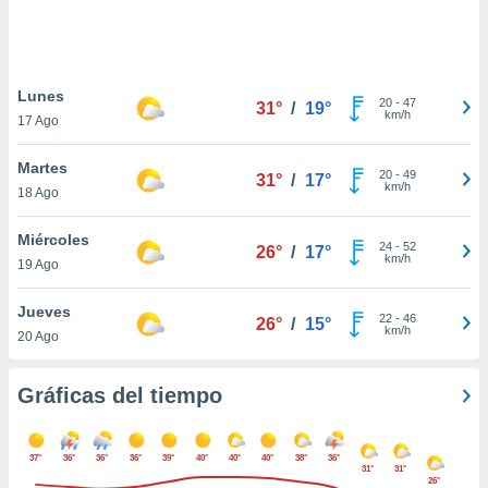
ste abono
 botón
.
Lunes
20
-
47
31°
/
19°
nto,
km/h
17 Ago
cios
Martes
kies,
20
-
49
31°
/
17°
km/h
18 Ago
ores únicos
as similares
nar,
Miércoles
24
-
52
26°
/
17°
rocesar
km/h
19 Ago
onales como
 este sitio
Jueves
recciones IP
22
-
46
26°
/
15°
km/h
20 Ago
ficadores de
 posible
s
Gráficas del tiempo
 traten tus
nales en
 interés
37°
36°
36°
36°
39°
40°
40°
40°
38°
36°
go a lo que
31°
31°
nerte. Para
26°