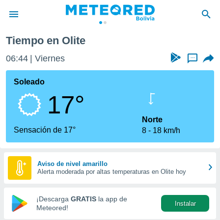
Tiempo en Olite
privacidad
06:44
Viernes
...
o de
com.bo) ha
Soleado
ado por
17°
es para
ue la
 que se
Norte
e calidad.
Sensación de 17°
8
18 km/h
eder a este
ediante las
opciones:
Aviso de nivel amarillo
Alerta moderada por altas temperaturas en Olite hoy
ookies y
e forma
¡Descarga
GRATIS
la app de
Instalar
d digital
Meteored!
ada, basada