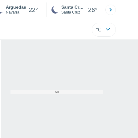
Arguedas
Santa Cruz de la Sierra
La Paz
22°
26°
Navarra
Santa Cruz
La Paz
°C