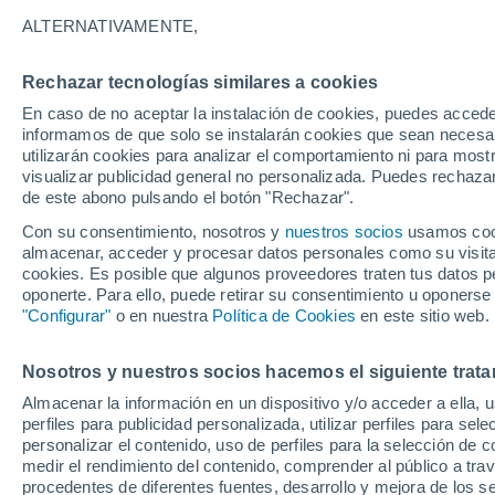
22°
ALTERNATIVAMENTE,
Rechazar tecnologías similares a cookies
Menguant
En caso de no aceptar la instalación de cookies, puedes accede
Iluminada
Sensación de 22°
informamos de que solo se instalarán cookies que sean necesari
utilizarán cookies para analizar el comportamiento ni para most
visualizar publicidad general no personalizada. Puedes rechazar
de este abono pulsando el botón "Rechazar".
Tiempo 1 - 7 días
Mapa de temperatura
Satélites
Con su consentimiento, nosotros y
nuestros socios
usamos cooki
almacenar, acceder y procesar datos personales como su visita e
cookies. Es posible que algunos proveedores traten tus datos pe
oponerte. Para ello, puede retirar su consentimiento u oponerse
Mañana
Domingo
Hoy
"Configurar"
o en nuestra
Política de Cookies
en este sitio web.
8 Ago
9 Ago
7 Ago
Nosotros y nuestros socios hacemos el siguiente trata
Almacenar la información en un dispositivo y/o acceder a ella, 
70%
perfiles para publicidad personalizada, utilizar perfiles para sele
5.6 mm
personalizar el contenido, uso de perfiles para la selección de c
38°
/
22°
38°
/
21°
38°
/
19°
medir el rendimiento del contenido, comprender al público a tra
procedentes de diferentes fuentes, desarrollo y mejora de los se