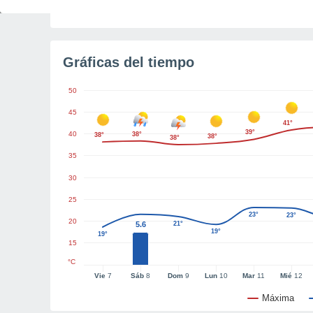
Tiempo para el amanecer
5h 42m
Gráficas del tiempo
50
45
41°
39°
40
38°
38°
38°
38°
35
30
25
23°
23°
20
5.6
21°
19°
19°
15
°C
Vie
7
Sáb
8
Dom
9
Lun
10
Mar
11
Mié
12
Máxima