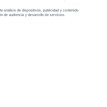
-
42
km/h
13
-
30
km/h
13
-
32
km/h
11
-
28
km/h
e análisis de dispositivos, publicidad y contenido
n de audiencia y desarrollo de servicios.
o
Noroeste
0 Bajo
16
-
32 km/h
FPS:
no
Noroeste
0 Bajo
15
-
29 km/h
FPS:
no
Noroeste
0 Bajo
15
-
27 km/h
FPS:
no
Noroeste
0 Bajo
14
-
27 km/h
FPS:
no
Noroeste
0 Bajo
13
-
23 km/h
FPS:
no