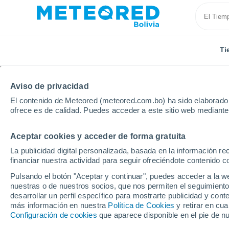
Ti
Aviso de privacidad
El contenido de Meteored (meteored.com.bo) ha sido elaborado p
ofrece es de calidad. Puedes acceder a este sitio web mediante
Aceptar cookies y acceder de forma gratuita
Inicio
España
Navarra
Arguedas
La publicidad digital personalizada, basada en la información r
financiar nuestra actividad para seguir ofreciéndote contenido c
Tiempo en Arguedas
Pulsando el botón "Aceptar y continuar", puedes acceder a la w
nuestras o de nuestros socios, que nos permiten el seguimiento
00:52
Viernes
desarrollar un perfil específico para mostrarte publicidad y co
más información en nuestra
Política de Cookies
y retirar en cu
Configuración de cookies
que aparece disponible en el pie de n
Cielo despejado