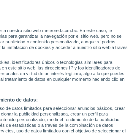
Aviso de nivel amarillo
Alerta moderada por altas
temperaturas en Arguedas hoy
e
r a nuestro sitio web meteored.com.bo. En este caso, te
:
35%
as para garantizar la navegación por el sitio web, pero no se
rar publicidad o contenido personalizado, aunque sí podrás
 la instalación de cookies y acceder a nuestro sitio web a través
Modelos
es, identificadores únicos o tecnologías similares para
n este sitio web, las direcciones IP y los identificadores de
rsonales en virtud de un interés legítimo, algo a lo que puedes
 al tratamiento de datos en cualquier momento haciendo clic en
Lunes
Martes
Miércoles
Jueves
10 Ago
11 Ago
12 Ago
13 Ago
miento de datos:
uso de datos limitados para seleccionar anuncios básicos, crear
ccionar la publicidad personalizada, crear un perfil para
ontenido personalizado, medir el rendimiento de la publicidad,
38°
/
19°
39°
/
23°
41°
/
23°
42°
/
21°
vés de estadísticas o a través de la combinación de datos
rvicios, uso de datos limitados con el objetivo de seleccionar el