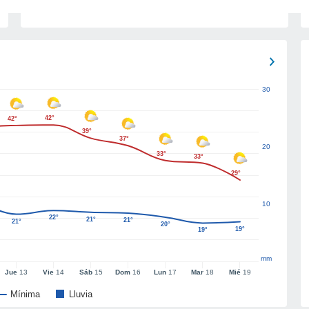
30
42°
42°
39°
37°
20
33°
33°
29°
10
22°
21°
21°
21°
20°
19°
19°
mm
Jue
13
Vie
14
Sáb
15
Dom
16
Lun
17
Mar
18
Mié
19
Mínima
Lluvia