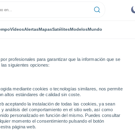
empo
Vídeos
Alertas
Mapas
Satélites
Modelos
Mundo
or profesionales para garantizar que la información que se
 las siguientes opciones:
ecogida mediante cookies o tecnologías similares, nos permite
on altos estándares de calidad sin coste.
eb aceptando la instalación de todas las cookies, ya sean
 y análisis del comportamiento en el sitio web, así como
...
ntenido personalizado en función del mismo. Puedes consultar
alquier momento el consentimiento pulsando el botón
Por hora
uestra página web.
Cielos despejados en las
próximas horas