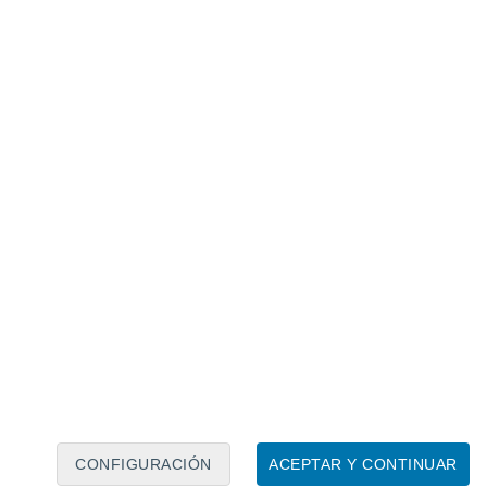
Calendario lunar
Lun
Mar
Mié
Jue
Vie
Sáb
Dom
7
8
9
10
11
12
13
14
15
16
17
18
19
20
CONFIGURACIÓN
ACEPTAR Y CONTINUAR