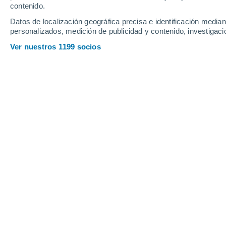
contenido.
20
-
45
km/h
22
-
40
km/h
19
16
-
32
km/h
Datos de localización geográfica precisa e identificación mediant
personalizados, medición de publicidad y contenido, investigació
Tiempo en Arguedas hoy
, 7 de agost
Ver nuestros 1199 socios
Cielo despejado
22°
01:00
Sensación T.
22°
Cielo despejado
21°
02:00
Sensación T.
21°
Cielo despejado
21°
03:00
Sensación T.
21°
Cielo despejado
20°
05:00
Sensación T.
20°
Soleado
19°
08:00
Sensación T.
19°