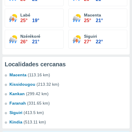
Labé
Macenta
25°
19°
25°
21°
Nzérékoré
Siguiri
26°
21°
27°
22°
Localidades cercanas
Macenta
(113.16 km)
Kissidougou
(213.32 km)
Kankan
(299.42 km)
Faranah
(331.65 km)
Siguiri
(413.5 km)
Kindia
(513.11 km)