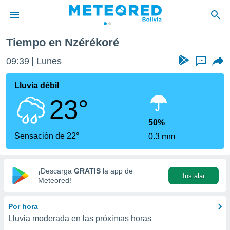
Tiempo en Nzérékoré
privacidad
09:39
Lunes
...
o de
com.bo) ha
Lluvia débil
ado por
23°
es para
ue la
 que se
50%
e calidad.
Sensación de 22°
0.3 mm
eder a este
ediante las
opciones:
¡Descarga
GRATIS
la app de
Instalar
ookies y
Meteored!
e forma
Por hora
d digital
Lluvia moderada en las próximas horas
ada, basada