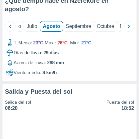
¿Qué tiempo hace en Nzérékoré en
ados con el
 seleccionar
agosto
?
o.
calización
yo
Junio
Julio
Agosto
Septiembre
Octubre
Noviemb
precisa e
ión mediante
T. Media:
23°C
Max.:
26°C
Min:
21°C
, publicidad
Días de lluvia:
29
días
dos,
Acum. de lluvia:
288 mm
 publicidad
,
Viento medio:
8 km/h
ón de
 desarrollo
s.
Salida y Puesta del sol
tros 1199
Salida del sol
Puesta del sol
ios
06:28
18:52