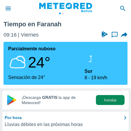
Tiempo en Faranah
privacidad
09:16
Viernes
...
o de
com.bo) ha
Parcialmente nuboso
ado por
24°
es para
ue la
 que se
Sur
e calidad.
Sensación de 24°
8
19 km/h
eder a este
ediante las
opciones:
¡Descarga
GRATIS
la app de
Instalar
ookies y
Meteored!
e forma
Por hora
d digital
Lluvias débiles en las próximas horas
ada, basada