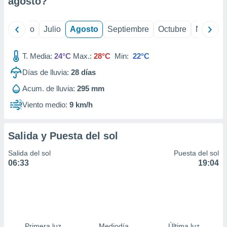
agosto
?
ados con el
 seleccionar
o.
yo
Junio
Julio
Agosto
Septiembre
Octubre
Noviemb
calización
precisa e
ión mediante
T. Media:
24°C
Max.:
28°C
Min:
22°C
Días de lluvia:
28
días
, publicidad
Acum. de lluvia:
295 mm
dos,
 publicidad
Viento medio:
9 km/h
,
ón de
 desarrollo
Salida y Puesta del sol
s.
Salida del sol
Puesta del sol
tros 1199
06:33
19:04
ios
Primera luz
Mediodía
Última luz