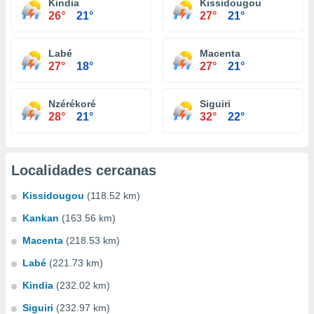
Kindia
Kissidougou
26°
21°
27°
21°
Labé
Macenta
27°
18°
27°
21°
Nzérékoré
Siguiri
28°
21°
32°
22°
Localidades cercanas
Kissidougou
(118.52 km)
Kankan
(163.56 km)
Macenta
(218.53 km)
Labé
(221.73 km)
Kindia
(232.02 km)
Siguiri
(232.97 km)