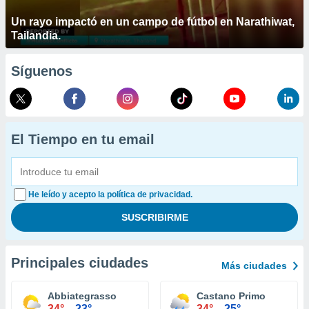
Un rayo impactó en un campo de fútbol en Narathiwat,
Tailandia.
Síguenos
El Tiempo en tu email
He leído y acepto la política de privacidad.
Principales ciudades
Más ciudades
Abbiategrasso
Castano Primo
34°
23°
34°
25°