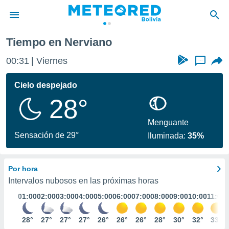
Tiempo en Nerviano
privacidad
00:31
Viernes
...
o de
com.bo) ha
Cielo despejado
ado por
28°
es para
ue la
 que se
Menguante
e calidad.
Sensación de 29°
Iluminada:
35%
eder a este
ediante las
opciones:
Por hora
ookies y
Intervalos nubosos en las próximas horas
e forma
01:00
02:00
03:00
04:00
05:00
06:00
07:00
08:00
09:00
10:00
11:00
d digital
28°
27°
27°
27°
26°
26°
26°
28°
30°
32°
33°
ada, basada