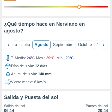
ados con el
 seleccionar
o.
calización
precisa e
¿Qué tiempo hace en Nerviano en
ión mediante
agosto
?
, publicidad
yo
Junio
Julio
Agosto
Septiembre
Octubre
Noviemb
dos,
 publicidad
,
T. Media:
24°C
Max.:
29°C
Min:
20°C
ón de
 desarrollo
Días de lluvia:
12
días
s.
Acum. de lluvia:
140 mm
tros 1199
Viento medio:
6 km/h
ios
Salida y Puesta del sol
Salida del sol
Puesta del sol
06:14
20:44