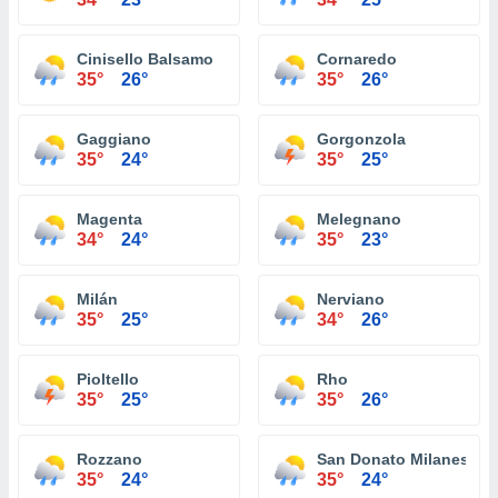
Cinisello Balsamo
Cornaredo
35°
26°
35°
26°
Gaggiano
Gorgonzola
35°
24°
35°
25°
Magenta
Melegnano
34°
24°
35°
23°
Milán
Nerviano
35°
25°
34°
26°
Pioltello
Rho
35°
25°
35°
26°
Rozzano
San Donato Milanese
35°
24°
35°
24°