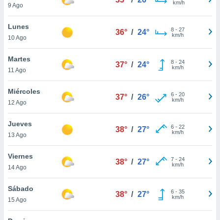
km/h
ublicidad y
9 Ago
do en
Lunes
8
-
27
 mismo.
36°
/
24°
km/h
10 Ago
sultar más
 en nuestra
Martes
 Cookies
y
8
-
24
37°
/
24°
km/h
ualquier
11 Ago
ento
Miércoles
6
-
20
37°
/
26°
 botón
km/h
12 Ago
ación de
kies
Jueves
 disponible
6
-
22
38°
/
27°
km/h
e nuestra
13 Ago
.
Viernes
7
-
24
38°
/
27°
IVAMENTE,
km/h
14 Ago
Sábado
as
6
-
35
38°
/
27°
km/h
15 Ago
 a cookies
 no aceptar