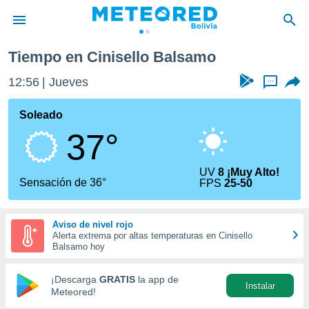
mo
Tiempo en Cinisello Balsamo
privacidad
12:56
Jueves
...
o de
com.bo) ha
Soleado
ado por
37°
es para
ue la
 que se
UV
8 ¡Muy Alto!
e calidad.
Sensación de 36°
FPS
25-50
eder a este
ediante las
opciones:
Aviso de nivel rojo
Alerta extrema por altas temperaturas en Cinisello
ookies y
Balsamo hoy
e forma
¡Descarga
GRATIS
la app de
Instalar
d digital
Meteored!
ada, basada