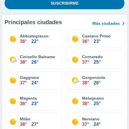
Principales ciudades
Más ciudades
Abbiategrasso
Castano Primo
36°
22°
36°
23°
Cinisello Balsamo
Cornaredo
38°
26°
37°
25°
Gaggiano
Gorgonzola
37°
24°
38°
26°
Magenta
Melegnano
36°
23°
38°
25°
Milán
Nerviano
38°
27°
37°
24°