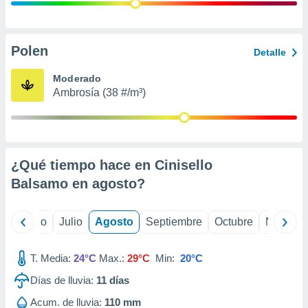
ados con el
 seleccionar
o.
calización
Polen
Detalle
precisa e
ión mediante
Moderado
Ambrosía (38 #/m³)
, publicidad
dos,
 publicidad
,
¿Qué tiempo hace en Cinisello
ón de
 desarrollo
Balsamo en
agosto
?
s.
tros 1199
yo
Junio
Julio
Agosto
Septiembre
Octubre
Noviemb
ios
T. Media:
24°C
Max.:
29°C
Min:
20°C
Días de lluvia:
11
días
Acum. de lluvia:
110 mm