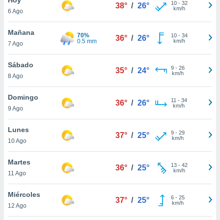
ublicidad y
10
-
32
38°
/
26°
km/h
6 Ago
do en
 mismo.
Mañana
70%
10
-
34
36°
/
26°
sultar más
0.5 mm
km/h
7 Ago
 en nuestra
 Cookies
y
Sábado
9
-
26
ualquier
35°
/
24°
km/h
8 Ago
ento
 botón
Domingo
11
-
34
36°
/
26°
ación de
km/h
9 Ago
kies
 disponible
Lunes
9
-
29
e nuestra
37°
/
25°
km/h
10 Ago
.
Martes
IVAMENTE,
13
-
42
36°
/
25°
km/h
11 Ago
as
Miércoles
6
-
25
37°
/
25°
 a cookies
km/h
12 Ago
 no aceptar