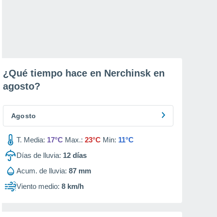
¿Qué tiempo hace en Nerchinsk en
agosto
?
Agosto
T. Media:
17°C
Max.:
23°C
Min:
11°C
Días de lluvia:
12
días
Acum. de lluvia:
87 mm
Viento medio:
8 km/h