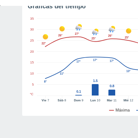
Gráficas del tiempo
35
30
27°
26°
26°
25°
25°
25
22°
20
17°
17°
17°
15
13°
10
11°
1.5
8°
5
0.8
0.1
°C
Vie
7
Sáb
8
Dom
9
Lun
10
Mar
11
Mié
12
Máxima