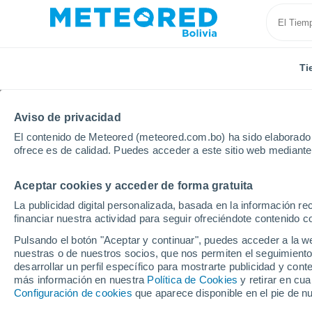
Ti
Aviso de privacidad
El contenido de Meteored (meteored.com.bo) ha sido elaborado p
ofrece es de calidad. Puedes acceder a este sitio web mediante
Aceptar cookies y acceder de forma gratuita
Inicio
Rusia
Krai de Zabaikalie
Nerchinsk
La publicidad digital personalizada, basada en la información r
financiar nuestra actividad para seguir ofreciéndote contenido c
Tiempo en Nerchinsk
Pulsando el botón "Aceptar y continuar", puedes acceder a la w
nuestras o de nuestros socios, que nos permiten el seguimiento
07:40
Viernes
desarrollar un perfil específico para mostrarte publicidad y co
más información en nuestra
Política de Cookies
y retirar en cu
Configuración de cookies
que aparece disponible en el pie de n
Nubes y claros