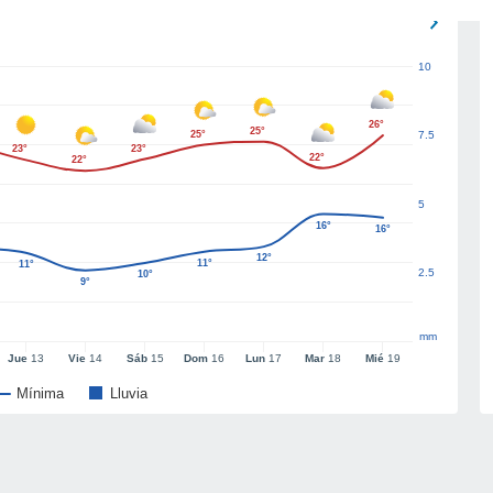
10
26°
25°
25°
7.5
23°
23°
22°
22°
5
16°
16°
12°
11°
11°
2.5
10°
9°
mm
Jue
13
Vie
14
Sáb
15
Dom
16
Lun
17
Mar
18
Mié
19
Mínima
Lluvia