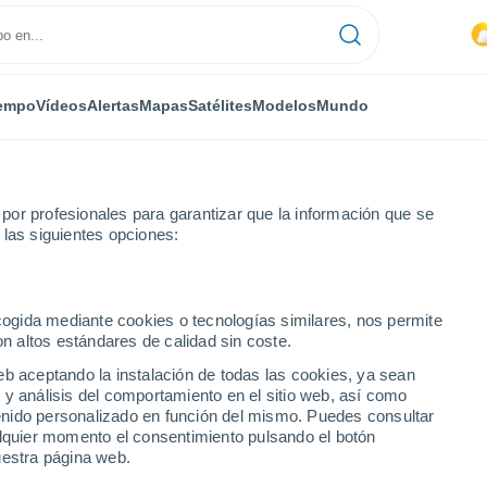
empo
Vídeos
Alertas
Mapas
Satélites
Modelos
Mundo
or profesionales para garantizar que la información que se
 las siguientes opciones:
ecogida mediante cookies o tecnologías similares, nos permite
on altos estándares de calidad sin coste.
eb aceptando la instalación de todas las cookies, ya sean
 y análisis del comportamiento en el sitio web, así como
...
ntenido personalizado en función del mismo. Puedes consultar
alquier momento el consentimiento pulsando el botón
Por hora
uestra página web.
Cielos despejados en las
próximas horas