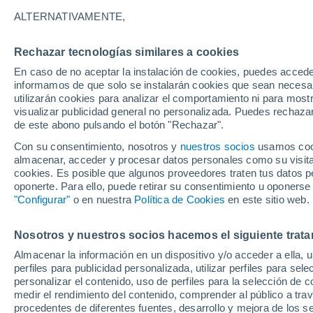
11°
ALTERNATIVAMENTE,
Rechazar tecnologías similares a cookies
Noreste
En caso de no aceptar la instalación de cookies, puedes accede
Sensación de 11°
1
-
9 km/h
informamos de que solo se instalarán cookies que sean necesari
utilizarán cookies para analizar el comportamiento ni para most
visualizar publicidad general no personalizada. Puedes rechazar
de este abono pulsando el botón "Rechazar".
Tiempo 1 - 7 días
Mapa de nubosidad
Satélites
M
Con su consentimiento, nosotros y
nuestros socios
usamos cooki
almacenar, acceder y procesar datos personales como su visita e
cookies. Es posible que algunos proveedores traten tus datos pe
oponerte. Para ello, puede retirar su consentimiento u oponerse
Mañana
Domingo
Hoy
"Configurar"
o en nuestra
Política de Cookies
en este sitio web.
8 Ago
9 Ago
7 Ago
Nosotros y nuestros socios hacemos el siguiente trata
Almacenar la información en un dispositivo y/o acceder a ella, 
50%
perfiles para publicidad personalizada, utilizar perfiles para sele
0.1 mm
personalizar el contenido, uso de perfiles para la selección de c
26°
/
11°
27°
/
17°
22°
/
8°
medir el rendimiento del contenido, comprender al público a tra
procedentes de diferentes fuentes, desarrollo y mejora de los se