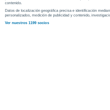
contenido.
14
-
30
km/h
7
-
26
km/h
4
7
-
18
km/h
Datos de localización geográfica precisa e identificación mediant
personalizados, medición de publicidad y contenido, investigació
Tiempo en Nerchinsk hoy
, 7 de agost
Ver nuestros 1199 socios
Nubes y claros
11°
08:00
Sensación T.
11°
Soleado
14°
09:00
Sensación T.
14°
Soleado
16°
10:00
Sensación T.
16°
Soleado
18°
11:00
Sensación T.
18°
Soleado
19°
12:00
Sensación T.
19°