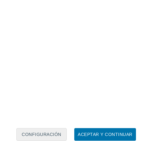
Calendario lunar
Lun
Mar
Mié
Jue
Vie
Sáb
Dom
7
8
9
10
11
12
13
14
15
16
17
18
19
20
CONFIGURACIÓN
ACEPTAR Y CONTINUAR