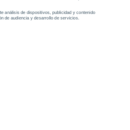
-
15
km/h
11
-
28
km/h
12
-
26
km/h
15
-
35
km/h
e análisis de dispositivos, publicidad y contenido
n de audiencia y desarrollo de servicios.
o
Noreste
1 Bajo
1
-
9 km/h
FPS:
no
Noreste
2 Bajo
1
-
10 km/h
FPS:
no
Norte
3 Medio
0
-
11 km/h
FPS:
6-10
Oeste
4 Medio
1
-
12 km/h
FPS:
6-10
Sur
6 Alto
1
-
12 km/h
FPS:
15-25