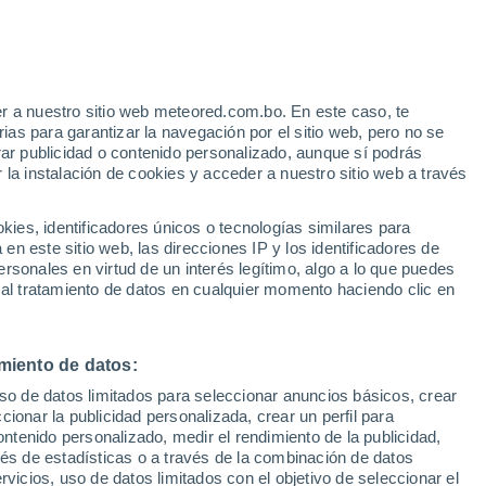
Huracán
Dolphin A 2.969 kms de distancia
r a nuestro sitio web meteored.com.bo. En este caso, te
as para garantizar la navegación por el sitio web, pero no se
rar publicidad o contenido personalizado, aunque sí podrás
 la instalación de cookies y acceder a nuestro sitio web a través
odelos
es, identificadores únicos o tecnologías similares para
n este sitio web, las direcciones IP y los identificadores de
rsonales en virtud de un interés legítimo, algo a lo que puedes
 al tratamiento de datos en cualquier momento haciendo clic en
Lunes
Martes
Miércoles
Jueves
10 Ago
11 Ago
12 Ago
13 Ago
miento de datos:
uso de datos limitados para seleccionar anuncios básicos, crear
80%
80%
ccionar la publicidad personalizada, crear un perfil para
1.5 mm
0.8 mm
ontenido personalizado, medir el rendimiento de la publicidad,
25°
/
17°
26°
/
17°
25°
/
13°
23°
/
11°
vés de estadísticas o a través de la combinación de datos
rvicios, uso de datos limitados con el objetivo de seleccionar el