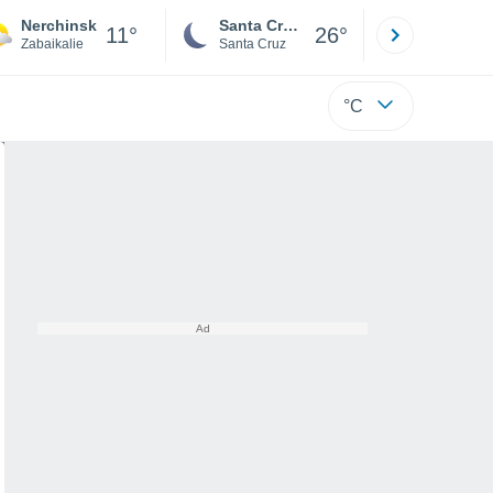
Nerchinsk
Santa Cruz de la Sierra
La Paz
11°
26°
Zabaikalie
Santa Cruz
La Paz
°C