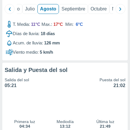
ados con el
 seleccionar
yo
Junio
Julio
Agosto
Septiembre
Octubre
Noviemb
o.
calización
T. Media:
11°C
Max.:
17°C
Min:
6°C
precisa e
ión mediante
Días de lluvia:
18
días
, publicidad
Acum. de lluvia:
126 mm
Viento medio:
5 km/h
dos,
 publicidad
,
Salida y Puesta del sol
ón de
 desarrollo
Salida del sol
Puesta del sol
s.
05:21
21:02
tros 1199
ios
Primera luz
Mediodía
Última luz
04:34
13:12
21:49