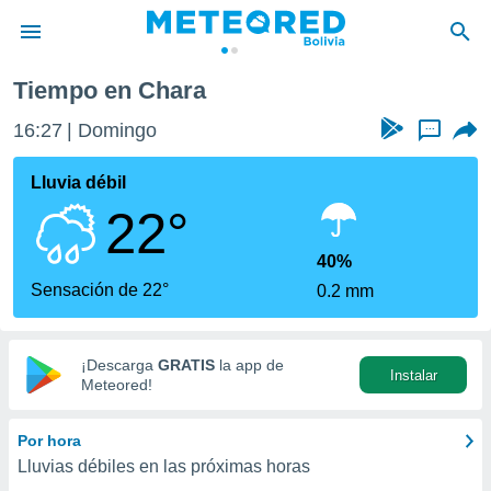
Tiempo en Chara
privacidad
16:27
Domingo
...
o de
com.bo) ha
Lluvia débil
ado por
22°
es para
ue la
 que se
40%
e calidad.
Sensación de 22°
0.2 mm
eder a este
ediante las
opciones:
¡Descarga
GRATIS
la app de
Instalar
ookies y
Meteored!
e forma
Por hora
d digital
Lluvias débiles en las próximas horas
ada, basada