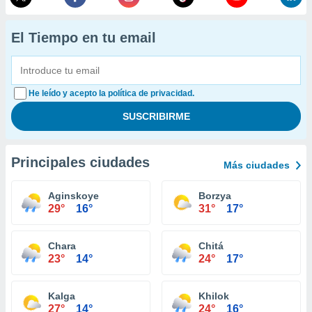
El Tiempo en tu email
He leído y acepto la política de privacidad.
Principales ciudades
Más ciudades
Aginskoye
Borzya
29°
16°
31°
17°
Chara
Chitá
23°
14°
24°
17°
Kalga
Khilok
27°
14°
24°
16°