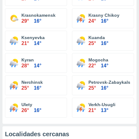
Krasnokamensk
Krasny Chikoy
29°
16°
24°
16°
Ksenyevka
Kuanda
21°
14°
25°
16°
Kyran
Mogocha
28°
14°
22°
14°
Nerchinsk
Petrovsk-Zabaykalsky
25°
16°
25°
16°
Ulety
Verkh-Usugli
26°
16°
21°
13°
Localidades cercanas