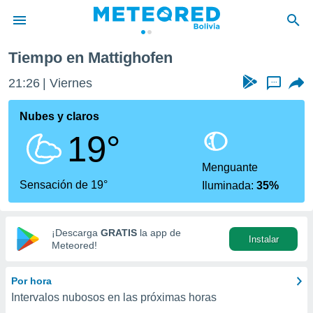
Tiempo en Mattighofen
privacidad
21:26
Viernes
...
o de
com.bo) ha
Nubes y claros
ado por
19°
es para
ue la
 que se
Menguante
e calidad.
Sensación de 19°
Iluminada:
35%
eder a este
ediante las
opciones:
¡Descarga
GRATIS
la app de
Instalar
ookies y
Meteored!
e forma
Por hora
d digital
Intervalos nubosos en las próximas horas
ada, basada