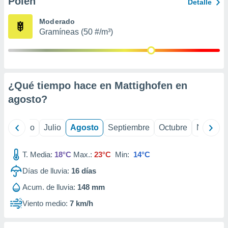
Polen
ados con el
Detalle
 seleccionar
o.
Moderado
Gramíneas (50 #/m³)
calización
precisa e
ión mediante
, publicidad
¿Qué tiempo hace en Mattighofen en
dos,
agosto
?
 publicidad
,
ón de
yo
Junio
Julio
Agosto
Septiembre
Octubre
Noviemb
 desarrollo
s.
T. Media:
18°C
Max.:
23°C
Min:
14°C
tros 1199
ios
Días de lluvia:
16
días
Acum. de lluvia:
148 mm
Viento medio:
7 km/h