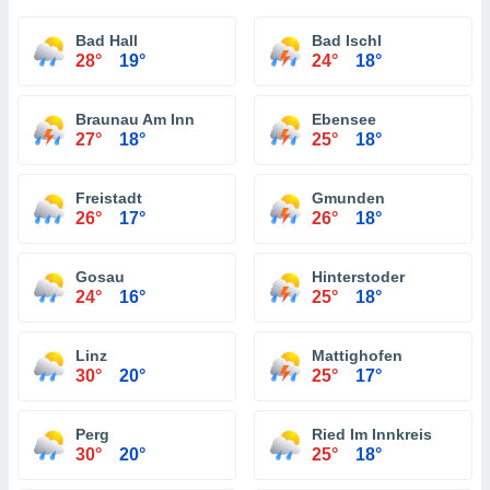
Bad Hall
Bad Ischl
28°
19°
24°
18°
Braunau Am Inn
Ebensee
27°
18°
25°
18°
Freistadt
Gmunden
26°
17°
26°
18°
Gosau
Hinterstoder
24°
16°
25°
18°
Linz
Mattighofen
30°
20°
25°
17°
Perg
Ried Im Innkreis
30°
20°
25°
18°