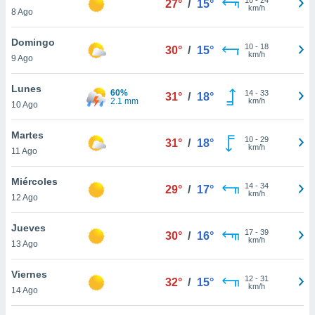
27°
/
15°
ublicidad y
km/h
8 Ago
do en
Domingo
 mismo.
10
-
18
30°
/
15°
km/h
sultar más
9 Ago
 en nuestra
 Cookies
y
Lunes
60%
14
-
33
31°
/
18°
ualquier
2.1 mm
km/h
10 Ago
ento
Martes
 botón
10
-
29
31°
/
18°
km/h
11 Ago
ación de
kies
 disponible
Miércoles
14
-
34
29°
/
17°
e nuestra
km/h
12 Ago
.
Jueves
IVAMENTE,
17
-
39
30°
/
16°
km/h
13 Ago
as
Viernes
12
-
31
32°
/
15°
 a cookies
km/h
14 Ago
 no aceptar