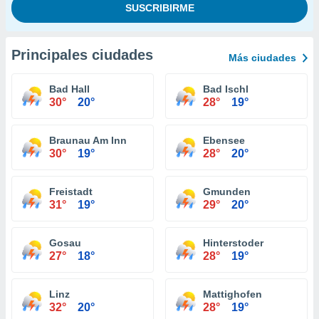
Principales ciudades
Más ciudades
Bad Hall
Bad Ischl
30°
20°
28°
19°
Braunau Am Inn
Ebensee
30°
19°
28°
20°
Freistadt
Gmunden
31°
19°
29°
20°
Gosau
Hinterstoder
27°
18°
28°
19°
Linz
Mattighofen
32°
20°
28°
19°