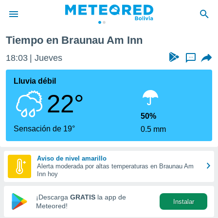
Tiempo en Braunau Am Inn
privacidad
18:03
Jueves
...
o de
com.bo) ha
Lluvia débil
ado por
22°
es para
ue la
 que se
50%
e calidad.
Sensación de 19°
0.5 mm
eder a este
ediante las
opciones:
Aviso de nivel amarillo
Alerta moderada por altas temperaturas en Braunau Am
ookies y
Inn hoy
e forma
¡Descarga
GRATIS
la app de
Instalar
d digital
Meteored!
ada, basada