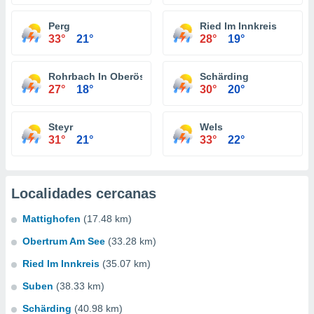
Perg
Ried Im Innkreis
33°
21°
28°
19°
Rohrbach In Oberösterreich
Schärding
27°
18°
30°
20°
Steyr
Wels
31°
21°
33°
22°
Localidades cercanas
Mattighofen
(17.48 km)
Obertrum Am See
(33.28 km)
Ried Im Innkreis
(35.07 km)
Suben
(38.33 km)
Schärding
(40.98 km)