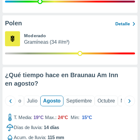
ados con el
 seleccionar
o.
calización
Polen
Detalle
precisa e
ión mediante
Moderado
Gramíneas (34 #/m³)
, publicidad
dos,
 publicidad
,
¿Qué tiempo hace en Braunau Am Inn
ón de
 desarrollo
en
agosto
?
s.
tros 1199
yo
Junio
Julio
Agosto
Septiembre
Octubre
Noviemb
ios
T. Media:
19°C
Max.:
24°C
Min:
15°C
Días de lluvia:
14
días
Acum. de lluvia:
115 mm