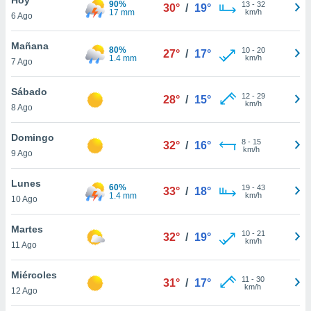
90%
ublicidad y
13
-
32
30°
/
19°
17 mm
km/h
6 Ago
do en
 mismo.
Mañana
80%
10
-
20
27°
/
17°
sultar más
1.4 mm
km/h
7 Ago
 en nuestra
 Cookies
y
Sábado
12
-
29
ualquier
28°
/
15°
km/h
8 Ago
ento
 botón
Domingo
8
-
15
32°
/
16°
ación de
km/h
9 Ago
kies
 disponible
Lunes
60%
19
-
43
e nuestra
33°
/
18°
1.4 mm
km/h
10 Ago
.
Martes
IVAMENTE,
10
-
21
32°
/
19°
km/h
11 Ago
as
Miércoles
11
-
30
31°
/
17°
 a cookies
km/h
12 Ago
 no aceptar