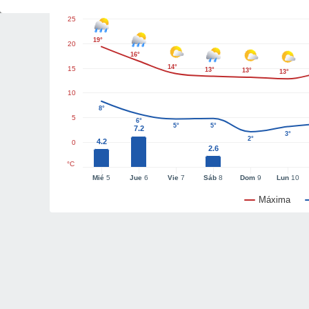
25
19°
20
16°
14°
15
13°
13°
13°
10
8°
5
6°
5°
5°
7.2
3°
2°
4.2
0
2.6
°C
Mié
5
Jue
6
Vie
7
Sáb
8
Dom
9
Lun
10
Máxima