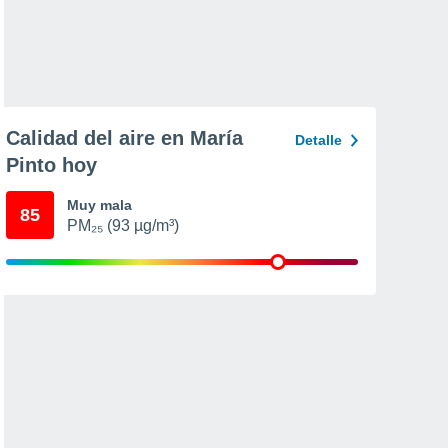
Calidad del aire en María
Detalle
Pinto hoy
Muy mala
85
PM₂₅ (93 µg/m³)