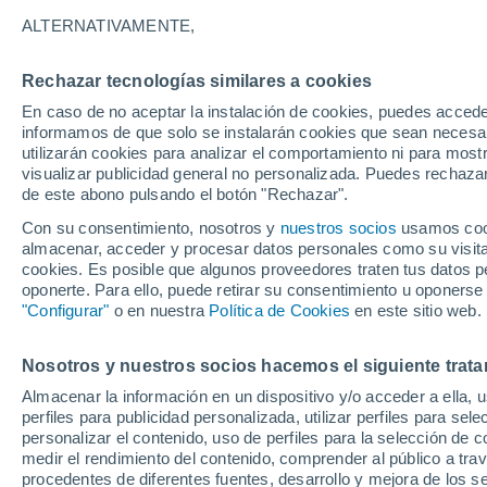
12°
ALTERNATIVAMENTE,
Rechazar tecnologías similares a cookies
Menguant
En caso de no aceptar la instalación de cookies, puedes accede
Iluminada
Sensación de 12°
informamos de que solo se instalarán cookies que sean necesari
utilizarán cookies para analizar el comportamiento ni para most
visualizar publicidad general no personalizada. Puedes rechazar
de este abono pulsando el botón "Rechazar".
Tiempo 1 - 7 días
Mapa de lluvia
Satélites
Modelo
Con su consentimiento, nosotros y
nuestros socios
usamos cooki
almacenar, acceder y procesar datos personales como su visita e
cookies. Es posible que algunos proveedores traten tus datos pe
oponerte. Para ello, puede retirar su consentimiento u oponerse
Mañana
Viernes
Hoy
"Configurar"
o en nuestra
Política de Cookies
en este sitio web.
6 Ago
7 Ago
5 Ago
Nosotros y nuestros socios hacemos el siguiente trata
Almacenar la información en un dispositivo y/o acceder a ella, 
90%
90%
perfiles para publicidad personalizada, utilizar perfiles para sele
7.2 mm
4.2 mm
personalizar el contenido, uso de perfiles para la selección de c
16°
/
6°
14°
/
5°
19°
/
8°
medir el rendimiento del contenido, comprender al público a tra
procedentes de diferentes fuentes, desarrollo y mejora de los se