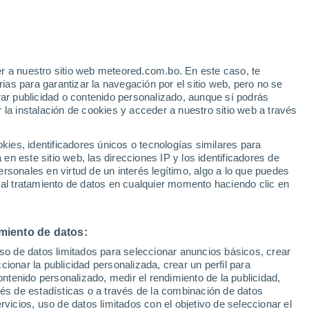
Aviso de nivel amarillo
Alerta moderada por viento en María
Pinto hoy
e
r a nuestro sitio web meteored.com.bo. En este caso, te
:
55%
Se espera lluvia moderada
as para garantizar la navegación por el sitio web, pero no se
La próxima madrugada
rar publicidad o contenido personalizado, aunque sí podrás
 la instalación de cookies y acceder a nuestro sitio web a través
s
es, identificadores únicos o tecnologías similares para
n este sitio web, las direcciones IP y los identificadores de
rsonales en virtud de un interés legítimo, algo a lo que puedes
 al tratamiento de datos en cualquier momento haciendo clic en
Sábado
Domingo
Lunes
Martes
8 Ago
9 Ago
10 Ago
11 Ago
miento de datos:
uso de datos limitados para seleccionar anuncios básicos, crear
70%
ccionar la publicidad personalizada, crear un perfil para
2.6 mm
ontenido personalizado, medir el rendimiento de la publicidad,
13°
/
5°
13°
/
2°
13°
/
3°
14°
/
4°
vés de estadísticas o a través de la combinación de datos
rvicios, uso de datos limitados con el objetivo de seleccionar el