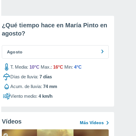
¿Qué tiempo hace en María Pinto en
agosto
?
Agosto
T. Media:
10°C
Max.:
16°C
Min:
4°C
Días de lluvia:
7
días
Acum. de lluvia:
74 mm
Viento medio:
4 km/h
Vídeos
Más Vídeos