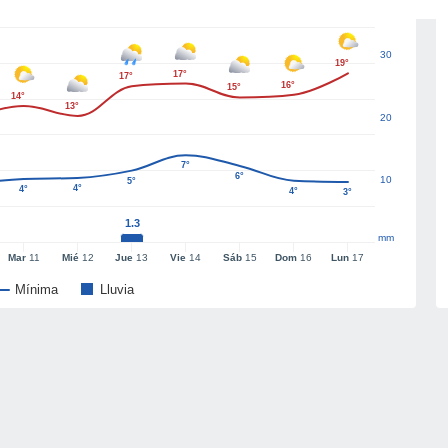
30
19°
17°
17°
16°
15°
14°
13°
20
7°
6°
10
5°
4°
4°
4°
3°
1.3
mm
Mar
11
Mié
12
Jue
13
Vie
14
Sáb
15
Dom
16
Lun
17
Mínima
Lluvia