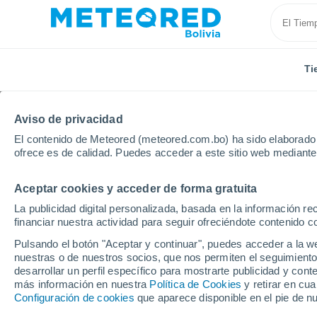
Ti
Aviso de privacidad
El contenido de Meteored (meteored.com.bo) ha sido elaborado p
ofrece es de calidad. Puedes acceder a este sitio web mediante
Aceptar cookies y acceder de forma gratuita
Inicio
Chile
Región Metropolitana de Santiago
M
La publicidad digital personalizada, basada en la información r
financiar nuestra actividad para seguir ofreciéndote contenido c
Tiempo en María Pinto
Pulsando el botón "Aceptar y continuar", puedes acceder a la w
nuestras o de nuestros socios, que nos permiten el seguimiento
19:31
Miércoles
desarrollar un perfil específico para mostrarte publicidad y co
más información en nuestra
Política de Cookies
y retirar en cu
Configuración de cookies
que aparece disponible en el pie de n
Cubierto