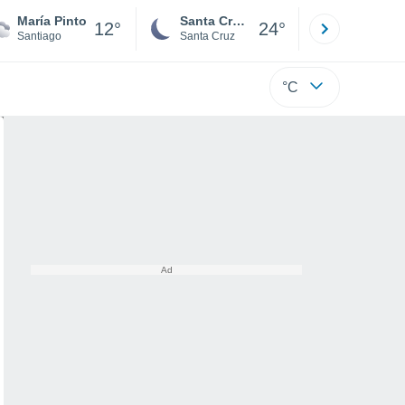
María Pinto
Santa Cruz de la Sierra
La Paz
12°
24°
Santiago
Santa Cruz
La Paz
°C