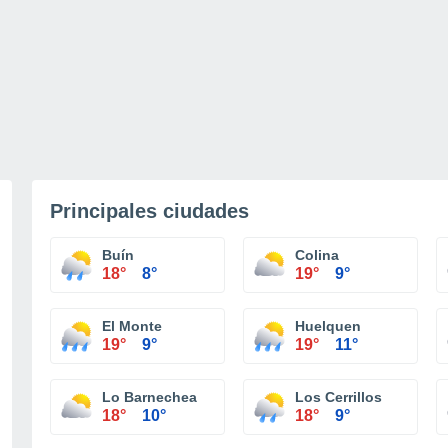
Principales ciudades
Buín
Colina
18°
8°
19°
9°
El Monte
Huelquen
19°
9°
19°
11°
Lo Barnechea
Los Cerrillos
18°
10°
18°
9°