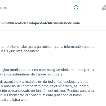
empo
Vídeos
Alertas
Mapas
Satélites
Modelos
Mundo
or profesionales para garantizar que la información que se
 las siguientes opciones:
aría Pinto
ecogida mediante cookies o tecnologías similares, nos permite
on altos estándares de calidad sin coste.
eb aceptando la instalación de todas las cookies, ya sean
 y análisis del comportamiento en el sitio web, así como
...
ntenido personalizado en función del mismo. Puedes consultar
alquier momento el consentimiento pulsando el botón
Por hora
uestra página web.
Lluvia moderada en las próximas
horas