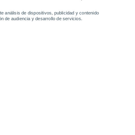
-
21
km/h
9
-
24
km/h
7
-
18
km/h
8
-
22
km/h
e análisis de dispositivos, publicidad y contenido
n de audiencia y desarrollo de servicios.
sto
 nuboso
Suroeste
0 Bajo
6°
9
-
22 km/h
FPS:
no
 nuboso
Suroeste
0 Bajo
4°
4
-
19 km/h
FPS:
no
Sur
0 Bajo
2°
3
-
11 km/h
FPS:
no
Sur
0 Bajo
2°
3
-
11 km/h
FPS:
no
Noreste
0 Bajo
2°
3
-
11 km/h
FPS:
no