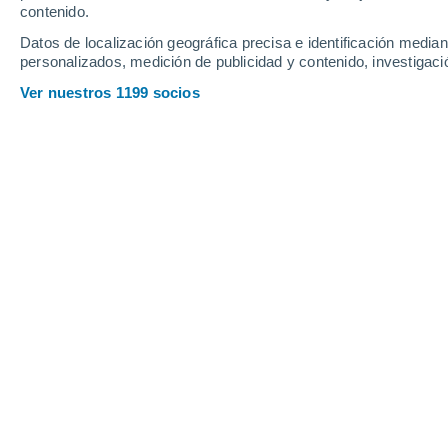
contenido.
12
-
30
km/h
11
-
27
km/h
9
10
-
24
km/h
Datos de localización geográfica precisa e identificación mediant
personalizados, medición de publicidad y contenido, investigació
Tiempo en María Pinto hoy
, 5 de ago
Ver nuestros 1199 socios
Parcialmente
16°
17:00
Sensación T.
1
Parcialmente
14°
18:00
Sensación T.
1
Cubierto
12°
19:00
Sensación T.
1
Cubierto
12°
20:00
Sensación T.
1
Cubierto
12°
21:00
Sensación T.
1