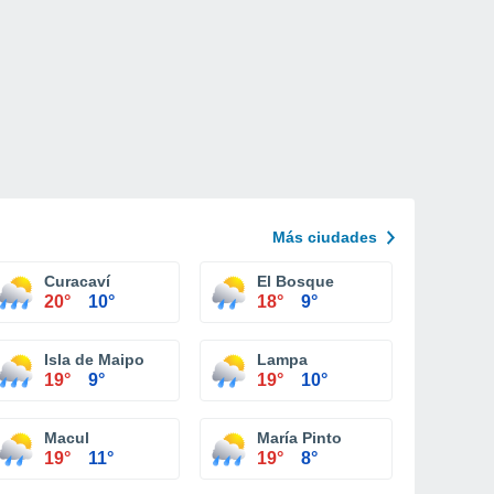
Más ciudades
Curacaví
El Bosque
20°
10°
18°
9°
Isla de Maipo
Lampa
19°
9°
19°
10°
Macul
María Pinto
19°
11°
19°
8°