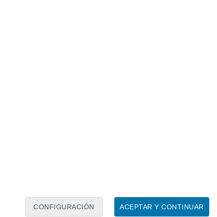
Calendario lunar
Lun
Mar
Mié
Jue
Vie
Sáb
Dom
5
6
7
8
9
10
11
12
13
14
15
16
17
18
CONFIGURACIÓN
ACEPTAR Y CONTINUAR
40