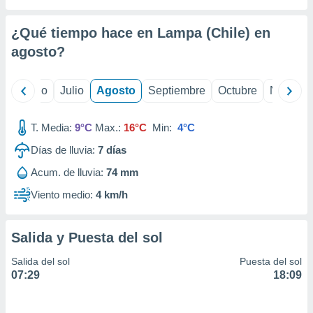
ados con el
 seleccionar
o.
¿Qué tiempo hace en Lampa (Chile) en
calización
agosto
?
precisa e
ión mediante
yo
Junio
Julio
Agosto
Septiembre
Octubre
Noviemb
, publicidad
T. Media:
9°C
Max.:
16°C
Min:
4°C
dos,
 publicidad
Días de lluvia:
7
días
,
ón de
Acum. de lluvia:
74 mm
 desarrollo
Viento medio:
4 km/h
s.
tros 1199
ios
Salida y Puesta del sol
Salida del sol
Puesta del sol
07:29
18:09