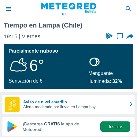
Tiempo en Lampa (Chile)
privacidad
19:15
Viernes
...
o de
com.bo) ha
Parcialmente nuboso
ado por
6°
es para
ue la
 que se
Menguante
e calidad.
Sensación de 6°
Iluminada:
32%
eder a este
ediante las
opciones:
Aviso de nivel amarillo
Alerta moderada por lluvia en Lampa hoy
ookies y
e forma
¡Descarga
GRATIS
la app de
Instalar
d digital
Meteored!
ada, basada