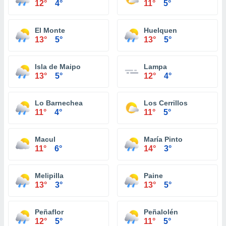
12°
4°
11°
5°
El Monte
Huelquen
13°
5°
13°
5°
Isla de Maipo
Lampa
13°
5°
12°
4°
Lo Barnechea
Los Cerrillos
11°
4°
11°
5°
Macul
María Pinto
11°
6°
14°
3°
Melipilla
Paine
13°
3°
13°
5°
Peñaflor
Peñalolén
12°
5°
11°
5°