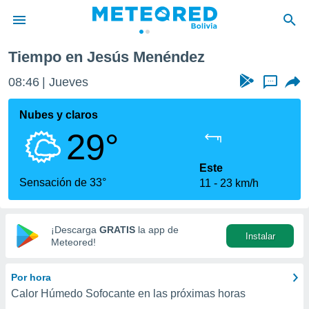
Tiempo en Jesús Menéndez
privacidad
08:46
Jueves
...
o de
com.bo) ha
Nubes y claros
ado por
29°
es para
ue la
 que se
Este
e calidad.
Sensación de 33°
11
23 km/h
eder a este
ediante las
opciones:
¡Descarga
GRATIS
la app de
Instalar
ookies y
Meteored!
e forma
Por hora
d digital
Calor Húmedo Sofocante en las próximas horas
ada, basada