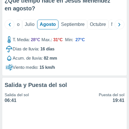
¿Qué tiempo hace en Jesús Menéndez
ados con el
 seleccionar
en
agosto
?
o.
calización
yo
Junio
Julio
Agosto
Septiembre
Octubre
Noviemb
precisa e
ión mediante
T. Media:
28°C
Max.:
31°C
Min:
27°C
, publicidad
Días de lluvia:
16
días
dos,
Acum. de lluvia:
82 mm
 publicidad
,
Viento medio:
15 km/h
ón de
 desarrollo
s.
Salida y Puesta del sol
tros 1199
Salida del sol
Puesta del sol
ios
06:41
19:41