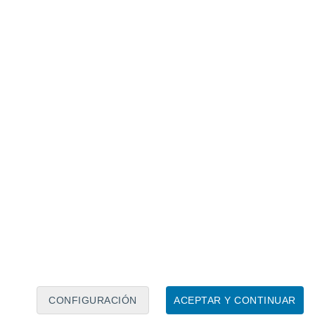
Calendario lunar
Lun
Mar
Mié
Jue
Vie
Sáb
Dom
7
8
9
10
11
12
13
14
15
16
17
18
19
20
CONFIGURACIÓN
ACEPTAR Y CONTINUAR
20