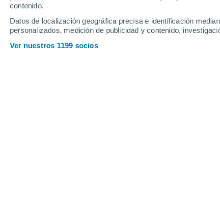
contenido.
21
-
42
km/h
26
-
51
km/h
24
17
-
31
km/h
Datos de localización geográfica precisa e identificación mediant
personalizados, medición de publicidad y contenido, investigació
Tiempo en Los Alfonsos hoy
, 7 de ag
Ver nuestros 1199 socios
Soleado
31°
11:00
Sensación T.
35°
Nubes y claros
32°
12:00
Sensación T.
37°
Nubes y claros
33°
13:00
Sensación T.
38°
Lluvia débil
50%
33°
14:00
0.4 mm
Sensación T.
38°
Lluvia débil
50%
31°
15:00
0.4 mm
Sensación T.
36°