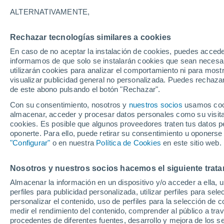
31°
ALTERNATIVAMENTE,
Rechazar tecnologías similares a cookies
UV
7 Alto
En caso de no aceptar la instalación de cookies, puedes accede
Sensación de 35°
FPS
15-25
informamos de que solo se instalarán cookies que sean necesari
utilizarán cookies para analizar el comportamiento ni para most
visualizar publicidad general no personalizada. Puedes rechazar
de este abono pulsando el botón "Rechazar".
Tiempo 1 - 7 días
Mapa de lluvia
Satélites
Modelo
Con su consentimiento, nosotros y
nuestros socios
usamos cooki
almacenar, acceder y procesar datos personales como su visita e
cookies. Es posible que algunos proveedores traten tus datos pe
oponerte. Para ello, puede retirar su consentimiento u oponerse
Mañana
Domingo
Hoy
"Configurar"
o en nuestra
Política de Cookies
en este sitio web.
8 Ago
9 Ago
7 Ago
Nosotros y nuestros socios hacemos el siguiente trata
Almacenar la información en un dispositivo y/o acceder a ella, 
60%
70%
perfiles para publicidad personalizada, utilizar perfiles para sele
0.3 mm
1 mm
personalizar el contenido, uso de perfiles para la selección de c
34°
/
25°
35°
/
25°
34°
/
23°
medir el rendimiento del contenido, comprender al público a tra
procedentes de diferentes fuentes, desarrollo y mejora de los se