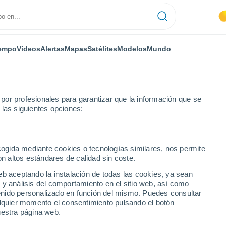
empo
Vídeos
Alertas
Mapas
Satélites
Modelos
Mundo
or profesionales para garantizar que la información que se
 las siguientes opciones:
s
ecogida mediante cookies o tecnologías similares, nos permite
on altos estándares de calidad sin coste.
s
eb aceptando la instalación de todas las cookies, ya sean
 y análisis del comportamiento en el sitio web, así como
...
ntenido personalizado en función del mismo. Puedes consultar
alquier momento el consentimiento pulsando el botón
Por hora
uestra página web.
Calor Húmedo Sofocante en las
próximas horas