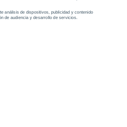
-
47
km/h
23
-
45
km/h
22
-
43
km/h
17
-
38
km/h
e análisis de dispositivos, publicidad y contenido
n de audiencia y desarrollo de servicios.
osto
Noreste
7 Alto
6
-
20 km/h
FPS:
15-25
Este
9 ¡Muy Alto!
7
-
21 km/h
FPS:
25-50
Este
10 ¡Muy Alto!
8
-
23 km/h
FPS:
25-50
Noreste
9 ¡Muy Alto!
12
-
27 km/h
FPS:
25-50
Noreste
7 Alto
13
-
30 km/h
FPS:
15-25