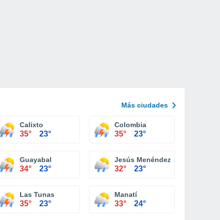
Más ciudades
Calixto
Colombia
35°
23°
35°
23°
Guayabal
Jesús Menéndez
34°
23°
32°
23°
Las Tunas
Manatí
35°
23°
33°
24°