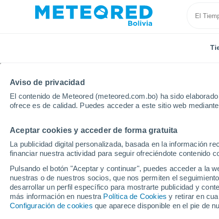
Ti
Aviso de privacidad
El contenido de Meteored (meteored.com.bo) ha sido elaborado p
ofrece es de calidad. Puedes acceder a este sitio web mediante
Aceptar cookies y acceder de forma gratuita
Inicio
Cuba
Provincia de Las Tunas
Los Alfonso
La publicidad digital personalizada, basada en la información r
financiar nuestra actividad para seguir ofreciéndote contenido c
Tiempo en Los Alfonso
Pulsando el botón "Aceptar y continuar", puedes acceder a la w
nuestras o de nuestros socios, que nos permiten el seguimiento
10:55
Viernes
desarrollar un perfil específico para mostrarte publicidad y co
más información en nuestra
Política de Cookies
y retirar en cu
Configuración de cookies
que aparece disponible en el pie de n
Soleado