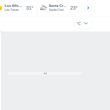
Los Alfonsos
Santa Cruz de la Sierra
La Paz
31°
23°
Las Tunas
Santa Cruz
La Paz
°C