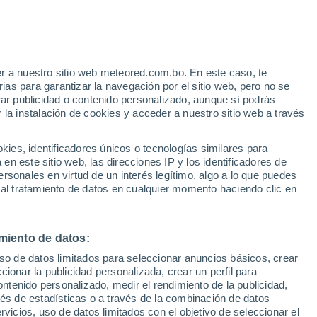
r a nuestro sitio web meteored.com.bo. En este caso, te
as para garantizar la navegación por el sitio web, pero no se
rar publicidad o contenido personalizado, aunque sí podrás
 la instalación de cookies y acceder a nuestro sitio web a través
s
es, identificadores únicos o tecnologías similares para
n este sitio web, las direcciones IP y los identificadores de
rsonales en virtud de un interés legítimo, algo a lo que puedes
 al tratamiento de datos en cualquier momento haciendo clic en
Lunes
Martes
Miércoles
Jueves
10 Ago
11 Ago
12 Ago
13 Ago
miento de datos:
uso de datos limitados para seleccionar anuncios básicos, crear
90%
90%
ccionar la publicidad personalizada, crear un perfil para
2.2 mm
4.2 mm
ontenido personalizado, medir el rendimiento de la publicidad,
34°
/
25°
34°
/
26°
34°
/
25°
33°
/
24°
vés de estadísticas o a través de la combinación de datos
rvicios, uso de datos limitados con el objetivo de seleccionar el