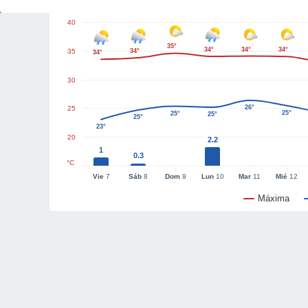
40
35°
34°
34°
34°
35
34°
34°
30
26°
25
25°
25°
25°
25°
23°
20
2.2
1
0.3
°C
Vie
7
Sáb
8
Dom
9
Lun
10
Mar
11
Mié
12
Máxima