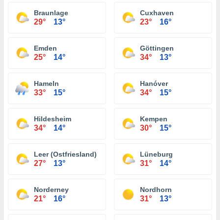
Braunlage
Cuxhaven
29°
13°
23°
16°
Emden
Göttingen
25°
14°
34°
13°
Hameln
Hanóver
33°
15°
34°
15°
Hildesheim
Kempen
34°
14°
30°
15°
Leer (Ostfriesland)
Lüneburg
27°
13°
31°
14°
Norderney
Nordhorn
21°
16°
31°
13°