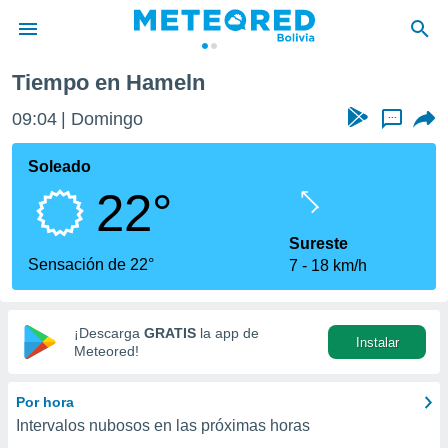
Tiempo en Hameln
privacidad
09:04
Domingo
...
o de
com.bo) ha
Soleado
ado por
22°
es para
ue la
 que se
Sureste
e calidad.
Sensación de 22°
7
18 km/h
eder a este
ediante las
opciones:
¡Descarga
GRATIS
la app de
Instalar
ookies y
Meteored!
e forma
Por hora
d digital
Intervalos nubosos en las próximas horas
ada, basada