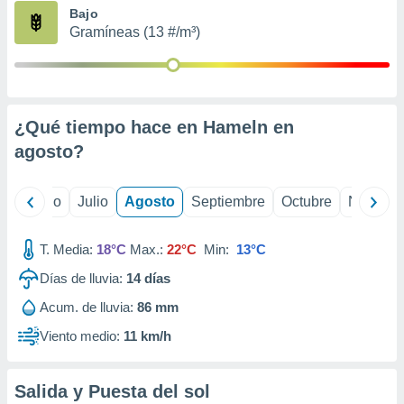
ados con el
Bajo
 seleccionar
Gramíneas (13 #/m³)
o.
calización
precisa e
ión mediante
¿Qué tiempo hace en Hameln en
, publicidad
agosto
?
dos,
 publicidad
,
yo
Junio
Julio
Agosto
Septiembre
Octubre
Noviemb
ón de
 desarrollo
T. Media:
18°C
Max.:
22°C
Min:
13°C
s.
Días de lluvia:
14
días
tros 1199
ios
Acum. de lluvia:
86 mm
Viento medio:
11 km/h
Salida y Puesta del sol