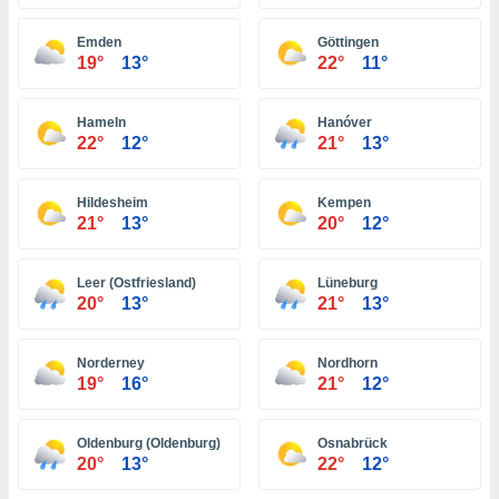
ón de
uedes
Emden
Göttingen
uestro sitio
19°
13°
22°
11°
ed.com.bo.
o, te
 de que
Hameln
Hanóver
talarán
22°
12°
21°
13°
e sean
para
a
Hildesheim
Kempen
por el sitio
21°
13°
20°
12°
o se
cookies para
Leer (Ostfriesland)
Lüneburg
nto ni para
20°
13°
21°
13°
licidad o
Norderney
Nordhorn
ado, aunque
19°
16°
21°
12°
sualizar
general no
ada. Puedes
Oldenburg (Oldenburg)
Osnabrück
 instalación
20°
13°
22°
12°
y acceder a
io web a