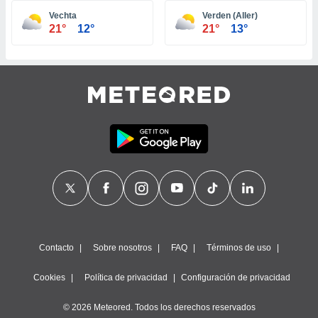
ste abono
Vechta
Verden (Aller)
 botón
21°
12°
21°
13°
.
nto,
cios
kies,
ores únicos
as similares
nar,
rocesar
onales como
 este sitio
recciones IP
ficadores de
 posible
s
Contacto
Sobre nosotros
FAQ
Términos de uso
 traten tus
nales en
Cookies
Política de privacidad
Configuración de privacidad
 interés
go a lo que
© 2026 Meteored. Todos los derechos reservados
nerte. Para