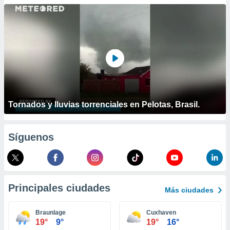
ublicidad y
do en
 mismo.
sultar más
 en nuestra
 Cookies
y
ualquier
ento
 botón
Tornados y lluvias torrenciales en Pelotas, Brasil.
ación de
kies
 disponible
Síguenos
e nuestra
.
IVAMENTE,
Principales ciudades
Más ciudades
as
 a cookies
Braunlage
Cuxhaven
19°
9°
19°
16°
 no aceptar