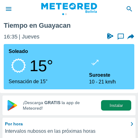
Tiempo en Guayacan
privacidad
16:35
Jueves
...
o de
com.bo) ha
Soleado
ado por
15°
es para
ue la
 que se
Suroeste
e calidad.
Sensación de 15°
10
21 km/h
eder a este
ediante las
opciones:
¡Descarga
GRATIS
la app de
Instalar
ookies y
Meteored!
e forma
Por hora
d digital
Intervalos nubosos en las próximas horas
ada, basada