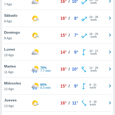
16°
/
10°
ublicidad y
km/h
7 Ago
do en
Sábado
 mismo.
24
-
39
16°
/
8°
km/h
sultar más
8 Ago
 en nuestra
 Cookies
y
Domingo
18
-
29
15°
/
7°
ualquier
km/h
9 Ago
ento
Lunes
 botón
10
-
21
14°
/
9°
km/h
10 Ago
ación de
kies
 disponible
Martes
70%
12
-
29
16°
/
10°
e nuestra
7.7 mm
km/h
11 Ago
.
Miércoles
60%
IVAMENTE,
8
-
21
15°
/
9°
0.3 mm
km/h
12 Ago
as
Jueves
6
-
18
16°
/
11°
 a cookies
km/h
13 Ago
 no aceptar