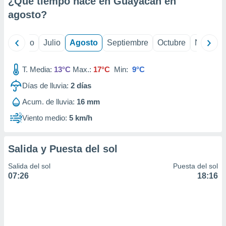
¿Qué tiempo hace en Guayacan en
ados con el
 seleccionar
agosto
?
o.
calización
yo
Junio
Julio
Agosto
Septiembre
Octubre
Noviemb
precisa e
ión mediante
T. Media:
13°C
Max.:
17°C
Min:
9°C
, publicidad
Días de lluvia:
2
días
dos,
Acum. de lluvia:
16 mm
 publicidad
,
Viento medio:
5 km/h
ón de
 desarrollo
s.
Salida y Puesta del sol
tros 1199
Salida del sol
Puesta del sol
ios
07:26
18:16