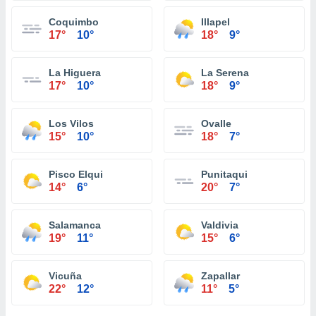
Coquimbo
Illapel
17°
10°
18°
9°
La Higuera
La Serena
17°
10°
18°
9°
Los Vilos
Ovalle
15°
10°
18°
7°
Pisco Elqui
Punitaqui
14°
6°
20°
7°
Salamanca
Valdivia
19°
11°
15°
6°
Vicuña
Zapallar
22°
12°
11°
5°