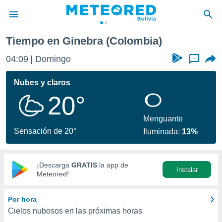
Tiempo en Ginebra (Colombia)
privacidad
04:09
Domingo
...
o de
com.bo) ha
Nubes y claros
ado por
20°
es para
ue la
 que se
Menguante
e calidad.
Sensación de 20°
Iluminada:
13%
eder a este
ediante las
opciones:
¡Descarga
GRATIS
la app de
Instalar
ookies y
Meteored!
e forma
Por hora
d digital
Cielos nubosos en las próximas horas
ada, basada