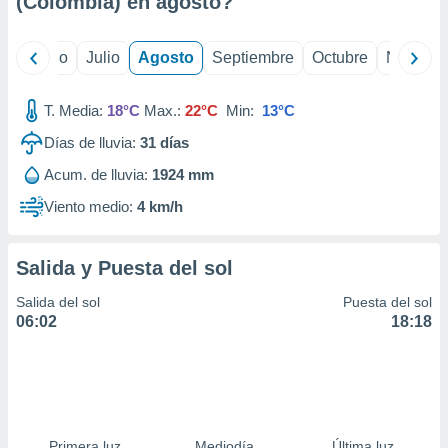
(Colombia) en
agosto
?
ados con el
 seleccionar
o.
yo
Junio
Julio
Agosto
Septiembre
Octubre
Noviemb
calización
precisa e
ión mediante
T. Media:
18°C
Max.:
22°C
Min:
13°C
Días de lluvia:
31
días
, publicidad
Acum. de lluvia:
1924 mm
dos,
 publicidad
Viento medio:
4 km/h
,
ón de
 desarrollo
Salida y Puesta del sol
s.
Salida del sol
Puesta del sol
tros 1199
06:02
18:18
ios
Primera luz
Mediodía
Última luz