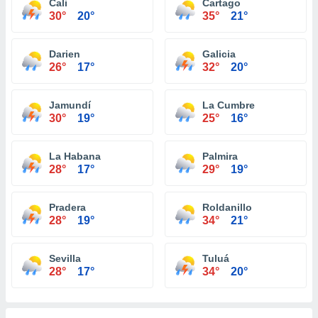
Cali
Cartago
30°
20°
35°
21°
Darien
Galicia
26°
17°
32°
20°
Jamundí
La Cumbre
30°
19°
25°
16°
La Habana
Palmira
28°
17°
29°
19°
Pradera
Roldanillo
28°
19°
34°
21°
Sevilla
Tuluá
28°
17°
34°
20°