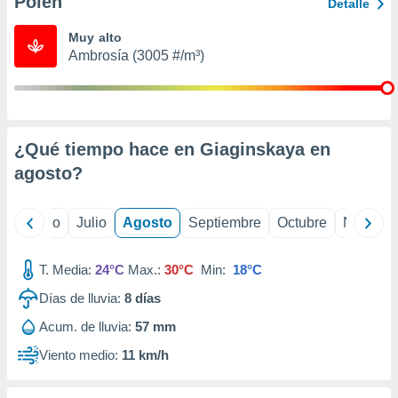
Polen
ados con el
Detalle
 seleccionar
o.
Muy alto
Ambrosía (3005 #/m³)
calización
precisa e
ión mediante
, publicidad
¿Qué tiempo hace en Giaginskaya en
dos,
agosto
?
 publicidad
,
ón de
yo
Junio
Julio
Agosto
Septiembre
Octubre
Noviemb
 desarrollo
s.
T. Media:
24°C
Max.:
30°C
Min:
18°C
tros 1199
ios
Días de lluvia:
8
días
Acum. de lluvia:
57 mm
Viento medio:
11 km/h