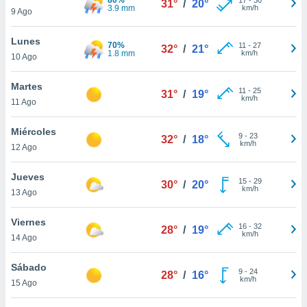
31°
/
20°
ublicidad y
3.9 mm
km/h
9 Ago
do en
Lunes
 mismo.
70%
11
-
27
32°
/
21°
1.8 mm
km/h
sultar más
10 Ago
 en nuestra
 Cookies
y
Martes
11
-
25
31°
/
19°
ualquier
km/h
11 Ago
ento
Miércoles
 botón
9
-
23
32°
/
18°
km/h
12 Ago
ación de
kies
 disponible
Jueves
15
-
29
30°
/
20°
e nuestra
km/h
13 Ago
.
Viernes
IVAMENTE,
16
-
32
28°
/
19°
km/h
14 Ago
as
Sábado
9
-
24
28°
/
16°
 a cookies
km/h
15 Ago
 no aceptar