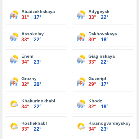
Abadzekhskaya
Adygeysk
31°
17°
33°
22°
Assokolay
Dakhovskaya
33°
22°
30°
18°
Enem
Giaginskaya
34°
23°
33°
22°
Grozny
Guzeripl
32°
20°
29°
17°
Khakurinokhabl
Khodz
34°
22°
32°
18°
Koshekhabl
Krasnogvardeyskoye
33°
22°
34°
23°