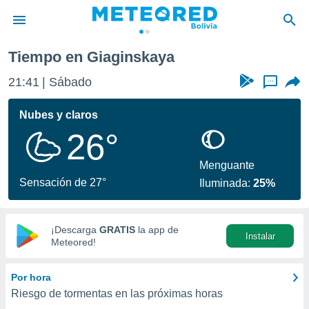
Tiempo en Giaginskaya
privacidad
21:41
Sábado
...
o de
com.bo) ha
Nubes y claros
ado por
26°
es para
ue la
 que se
Menguante
e calidad.
Sensación de 27°
Iluminada:
25%
eder a este
ediante las
opciones:
¡Descarga
GRATIS
la app de
Instalar
ookies y
Meteored!
e forma
Por hora
d digital
Riesgo de tormentas en las próximas horas
ada, basada