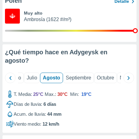
Polen
ados con el
Detalle
 seleccionar
o.
Muy alto
Ambrosía (1622 #/m³)
calización
precisa e
ión mediante
, publicidad
¿Qué tiempo hace en Adygeysk en
dos,
agosto
?
 publicidad
,
ón de
yo
Junio
Julio
Agosto
Septiembre
Octubre
Noviemb
 desarrollo
s.
T. Media:
25°C
Max.:
30°C
Min:
19°C
tros 1199
ios
Días de lluvia:
6
días
Acum. de lluvia:
44 mm
Viento medio:
12 km/h