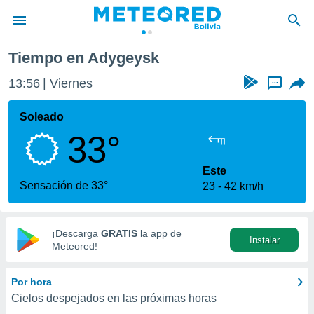
Tiempo en Adygeysk
privacidad
13:56
Viernes
...
o de
com.bo) ha
Soleado
ado por
33°
es para
ue la
 que se
Este
e calidad.
Sensación de 33°
23
42 km/h
eder a este
ediante las
opciones:
¡Descarga
GRATIS
la app de
Instalar
ookies y
Meteored!
e forma
Por hora
d digital
Cielos despejados en las próximas horas
ada, basada