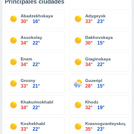
Principales ciudades
Abadzekhskaya
Adygeysk
30°
16°
33°
23°
Assokolay
Dakhovskaya
34°
22°
30°
15°
Enem
Giaginskaya
34°
22°
34°
22°
Grozny
Guzeripl
33°
21°
28°
15°
Khakurinokhabl
Khodz
34°
22°
32°
19°
Koshekhabl
Krasnogvardeyskoye
33°
22°
35°
23°