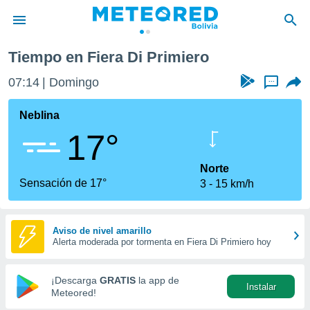
Tiempo en Fiera Di Primiero
privacidad
07:14
Domingo
...
o de
com.bo) ha
Neblina
ado por
17°
es para
ue la
 que se
Norte
e calidad.
Sensación de 17°
3
15 km/h
eder a este
ediante las
opciones:
Aviso de nivel amarillo
Alerta moderada por tormenta en Fiera Di Primiero hoy
ookies y
e forma
¡Descarga
GRATIS
la app de
Instalar
d digital
Meteored!
ada, basada