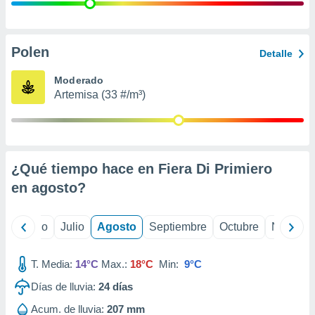
ados con el
 seleccionar
o.
calización
Polen
Detalle
precisa e
ión mediante
Moderado
Artemisa (33 #/m³)
, publicidad
dos,
 publicidad
,
¿Qué tiempo hace en Fiera Di Primiero
ón de
 desarrollo
en
agosto
?
s.
tros 1199
yo
Junio
Julio
Agosto
Septiembre
Octubre
Noviemb
ios
T. Media:
14°C
Max.:
18°C
Min:
9°C
Días de lluvia:
24
días
Acum. de lluvia:
207 mm