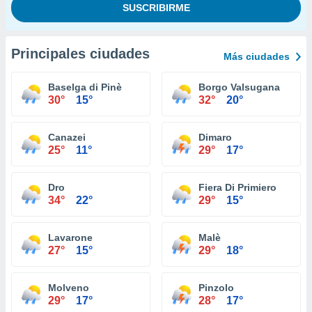
Principales ciudades
Más ciudades
Baselga di Pinè
Borgo Valsugana
30°
15°
32°
20°
Canazei
Dimaro
25°
11°
29°
17°
Dro
Fiera Di Primiero
34°
22°
29°
15°
Lavarone
Malè
27°
15°
29°
18°
Molveno
Pinzolo
29°
17°
28°
17°