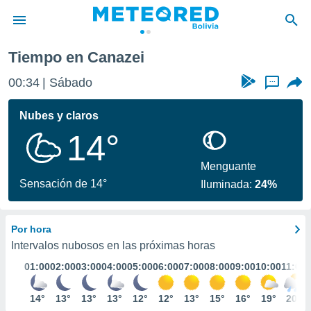
Tiempo en Canazei
privacidad
00:34
Sábado
...
o de
com.bo) ha
Nubes y claros
ado por
14°
es para
ue la
 que se
Menguante
e calidad.
Sensación de 14°
Iluminada:
24%
eder a este
ediante las
opciones:
Por hora
ookies y
Intervalos nubosos en las próximas horas
e forma
01:00
02:00
03:00
04:00
05:00
06:00
07:00
08:00
09:00
10:00
11:00
d digital
14°
13°
13°
13°
12°
12°
13°
15°
16°
19°
20°
ada, basada