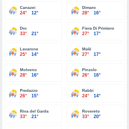
Canazei
Dimaro
24°
12°
28°
16°
Dro
Fiera Di Primiero
33°
21°
27°
17°
Lavarone
Malè
25°
14°
27°
17°
Molveno
Pinzolo
28°
16°
26°
16°
Predazzo
Rabbi
26°
15°
24°
14°
Riva del Garda
Rovereto
33°
21°
33°
20°