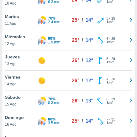
6.3 mm
km/h
ublicidad y
10 Ago
do en
Martes
70%
5
-
25
 mismo.
25°
/
14°
2.4 mm
km/h
11 Ago
sultar más
 en nuestra
Miércoles
 Cookies
y
90%
6
-
26
25°
/
14°
1.9 mm
km/h
ualquier
12 Ago
ento
Jueves
5
-
29
26°
/
12°
 botón
km/h
13 Ago
ación de
kies
Viernes
 disponible
4
-
26
26°
/
12°
km/h
e nuestra
14 Ago
.
Sábado
70%
6
-
29
26°
/
13°
IVAMENTE,
0.3 mm
km/h
15 Ago
Domingo
as
80%
7
-
31
25°
/
14°
3.5 mm
km/h
16 Ago
 a cookies
 no aceptar