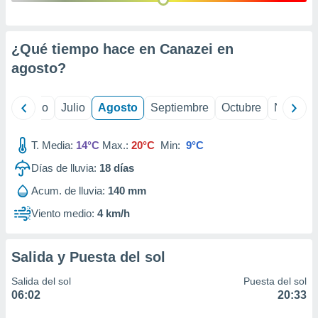
ados con el
 seleccionar
o.
¿Qué tiempo hace en Canazei en
calización
precisa e
agosto
?
ión mediante
, publicidad
yo
Junio
Julio
Agosto
Septiembre
Octubre
Noviemb
dos,
 publicidad
T. Media:
14°C
Max.:
20°C
Min:
9°C
,
Días de lluvia:
18
días
ón de
 desarrollo
Acum. de lluvia:
140 mm
s.
Viento medio:
4 km/h
tros 1199
ios
Salida y Puesta del sol
Salida del sol
Puesta del sol
06:02
20:33