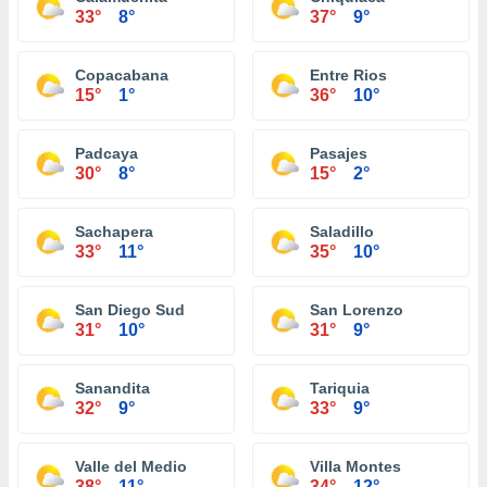
33°
8°
37°
9°
Copacabana
Entre Rios
15°
1°
36°
10°
Padcaya
Pasajes
30°
8°
15°
2°
Sachapera
Saladillo
33°
11°
35°
10°
San Diego Sud
San Lorenzo
31°
10°
31°
9°
Sanandita
Tariquia
32°
9°
33°
9°
Valle del Medio
Villa Montes
38°
11°
34°
12°