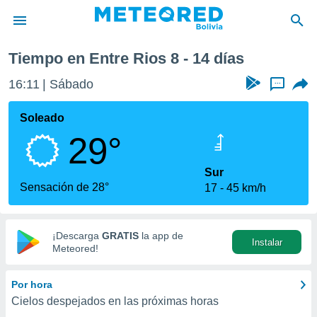
Tiempo en Entre Rios 8 - 14 días
privacidad
16:11
Sábado
...
o de
com.bo) ha
Soleado
ado por
29°
es para
ue la
 que se
Sur
e calidad.
Sensación de 28°
17
45 km/h
eder a este
ediante las
opciones:
¡Descarga
GRATIS
la app de
Instalar
ookies y
Meteored!
e forma
Por hora
d digital
Cielos despejados en las próximas horas
ada, basada