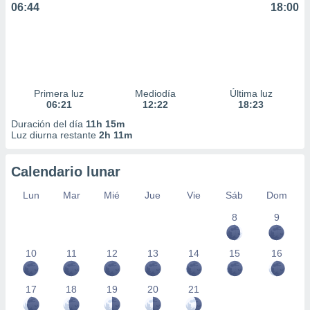
06:44
18:00
ar perfiles
idad
a, utilizar
a
 la
da, crear un
Primera luz
Mediodía
Última luz
personalizar
06:21
12:22
18:23
o, uso de
Duración del día
11h 15m
a la
Luz diurna restante
2h 11m
e contenido
do, medir el
 de la
Calendario lunar
medir el
 del
Lun
Mar
Mié
Jue
Vie
Sáb
Dom
 comprender
8
9
 través de
s o a través
nación de
10
11
12
13
14
15
16
edentes de
fuentes,
y mejora de
17
18
19
20
21
os, uso de