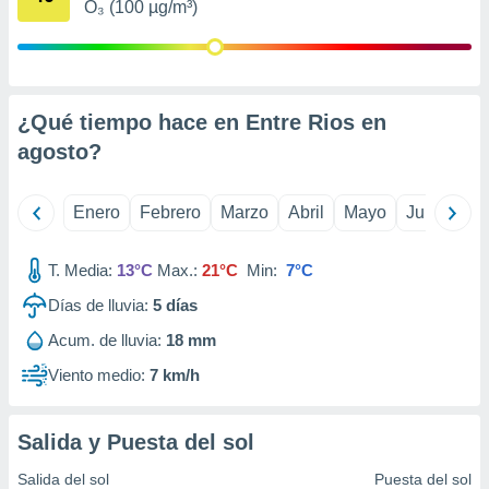
O₃ (100 µg/m³)
retirar su
ento u
 de datos
er momento
¿Qué tiempo hace en Entre Rios en
ic en
o en
agosto
?
 Cookies
en
eb.
Enero
Febrero
Marzo
Abril
Mayo
Junio
Ju
y
socios
T. Media:
13°C
Max.:
21°C
Min:
7°C
el
Días de lluvia:
5
días
to de
Acum. de lluvia:
18 mm
Viento medio:
7 km/h
la
 en un
 y/o acceder
Salida y Puesta del sol
 de datos
ara
Salida del sol
Puesta del sol
 anuncios