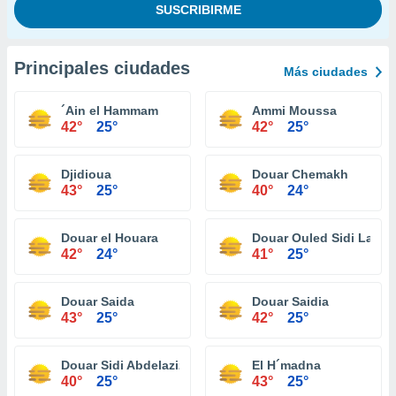
Principales ciudades
Más ciudades
´Ain el Hammam
Ammi Moussa
42°
25°
42°
25°
Djidioua
Douar Chemakh
43°
25°
40°
24°
Douar el Houara
Douar Ouled Sidi Lazre
42°
24°
41°
25°
Douar Saida
Douar Saidia
43°
25°
42°
25°
Douar Sidi Abdelaziz
El H´madna
40°
25°
43°
25°