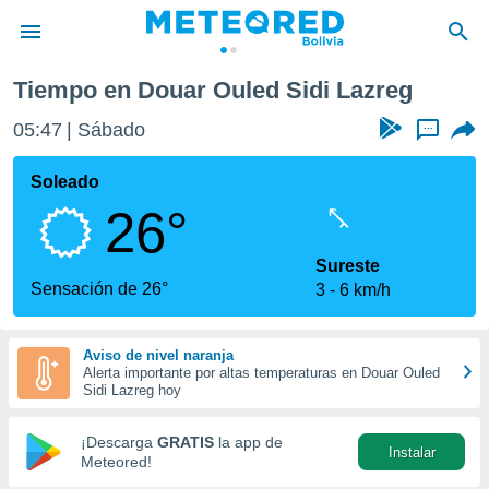
Tiempo en Douar Ouled Sidi Lazreg
privacidad
05:47
Sábado
...
o de
com.bo) ha
Soleado
ado por
26°
es para
ue la
 que se
Sureste
e calidad.
Sensación de 26°
3
6 km/h
eder a este
ediante las
opciones:
Aviso de nivel naranja
Alerta importante por altas temperaturas en Douar Ouled
ookies y
Sidi Lazreg hoy
e forma
¡Descarga
GRATIS
la app de
Instalar
d digital
Meteored!
ada, basada