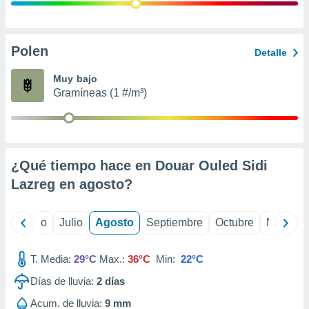
ados con el
 seleccionar
o.
calización
Polen
Detalle
precisa e
ión mediante
Muy bajo
Gramíneas (1 #/m³)
, publicidad
dos,
 publicidad
,
¿Qué tiempo hace en Douar Ouled Sidi
ón de
 desarrollo
Lazreg en
agosto
?
s.
tros 1199
yo
Junio
Julio
Agosto
Septiembre
Octubre
Noviemb
ios
T. Media:
29°C
Max.:
36°C
Min:
22°C
Días de lluvia:
2
días
Acum. de lluvia:
9 mm