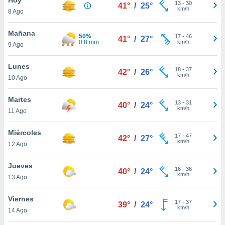
ublicidad y
13
-
30
41°
/
25°
km/h
8 Ago
do en
 mismo.
Mañana
50%
17
-
46
41°
/
27°
sultar más
0.8 mm
km/h
9 Ago
 en nuestra
 Cookies
y
Lunes
18
-
37
ualquier
42°
/
26°
km/h
10 Ago
ento
 botón
Martes
13
-
31
40°
/
24°
ación de
km/h
11 Ago
kies
 disponible
Miércoles
17
-
47
e nuestra
42°
/
27°
km/h
12 Ago
.
Jueves
IVAMENTE,
16
-
36
40°
/
24°
km/h
13 Ago
as
Viernes
17
-
37
39°
/
24°
 a cookies
km/h
14 Ago
 no aceptar