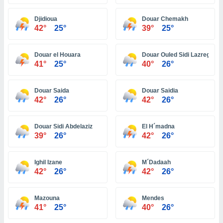
ón de
uedes
Djidioua
Douar Chemakh
uestro sitio
42°
25°
39°
25°
ed.com.bo.
o, te
 de que
Douar el Houara
Douar Ouled Sidi Lazreg
talarán
41°
25°
40°
26°
e sean
para
a
Douar Saida
Douar Saidia
por el sitio
42°
26°
42°
26°
o se
cookies para
Douar Sidi Abdelaziz
El H´madna
nto ni para
39°
26°
42°
26°
licidad o
Ighil Izane
M´Dadaah
ado, aunque
42°
26°
42°
26°
sualizar
general no
ada. Puedes
Mazouna
Mendes
 instalación
41°
25°
40°
26°
y acceder a
io web a