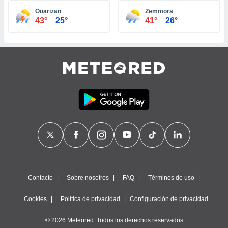
ste abono
Ouarizan
Zemmora
 botón
43°
25°
41°
26°
.
nto,
cios
kies,
ores únicos
as similares
nar,
rocesar
onales como
 este sitio
recciones IP
ficadores de
 posible
s
Contacto
Sobre nosotros
FAQ
Términos de uso
 traten tus
nales en
Cookies
Política de privacidad
Configuración de privacidad
 interés
go a lo que
© 2026 Meteored. Todos los derechos reservados
nerte. Para