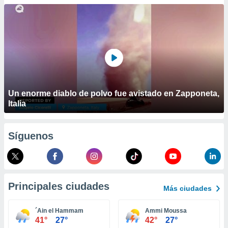
ublicidad y
do en
 mismo.
sultar más
 en nuestra
 Cookies
y
ualquier
ento
Un enorme diablo de polvo fue avistado en Zapponeta,
 botón
Italia
ación de
kies
 disponible
Síguenos
e nuestra
.
IVAMENTE,
Principales ciudades
Más ciudades
as
 a cookies
´Ain el Hammam
Ammi Moussa
41°
27°
42°
27°
 no aceptar