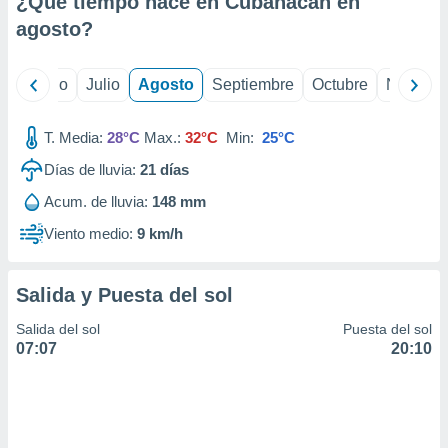
¿Qué tiempo hace en Cubanacan en
ados con el
 seleccionar
agosto
?
o.
calización
yo
Junio
Julio
Agosto
Septiembre
Octubre
Noviemb
precisa e
ión mediante
T. Media:
28°C
Max.:
32°C
Min:
25°C
, publicidad
Días de lluvia:
21
días
dos,
Acum. de lluvia:
148 mm
 publicidad
,
Viento medio:
9 km/h
ón de
 desarrollo
s.
Salida y Puesta del sol
tros 1199
Salida del sol
Puesta del sol
ios
07:07
20:10