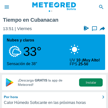
Tiempo en Cubanacan
privacidad
13:51
Viernes
...
o de
com.bo) ha
Nubes y claros
ado por
33°
es para
ue la
 que se
UV
10 ¡Muy Alto!
e calidad.
Sensación de 38°
FPS
25-50
eder a este
ediante las
opciones:
¡Descarga
GRATIS
la app de
Instalar
ookies y
Meteored!
e forma
Por hora
d digital
Calor Húmedo Sofocante en las próximas horas
ada, basada