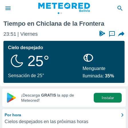
e la Frontera
Tiempo en Chiclana de la Frontera
privacidad
23:51
Viernes
...
o de
com.bo) ha
Cielo despejado
ado por
25°
es para
ue la
 que se
Menguante
e calidad.
Sensación de 25°
Iluminada:
35%
eder a este
ediante las
opciones:
¡Descarga
GRATIS
la app de
Instalar
ookies y
Meteored!
e forma
Por hora
d digital
Cielos despejados en las próximas horas
ada, basada