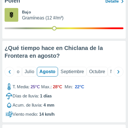
Polen
ados con el
Detalle
 seleccionar
o.
Bajo
Gramíneas (12 #/m³)
calización
precisa e
ión mediante
, publicidad
¿Qué tiempo hace en Chiclana de la
dos,
Frontera en
agosto
?
 publicidad
,
ón de
yo
Junio
Julio
Agosto
Septiembre
Octubre
Noviemb
 desarrollo
s.
T. Media:
25°C
Max.:
28°C
Min:
22°C
tros 1199
ios
Días de lluvia:
1
días
Acum. de lluvia:
4 mm
Viento medio:
14 km/h