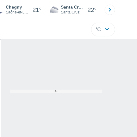
Chagny
Santa Cruz de la Sierra
La Paz
21°
22°
Saône-et-Loire
Santa Cruz
La Paz
°C