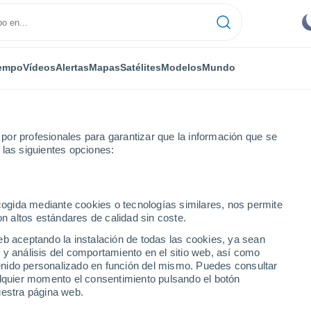
empo
Vídeos
Alertas
Mapas
Satélites
Modelos
Mundo
or profesionales para garantizar que la información que se
 las siguientes opciones:
y Loira
Chagny
ecogida mediante cookies o tecnologías similares, nos permite
on altos estándares de calidad sin coste.
eb aceptando la instalación de todas las cookies, ya sean
 y análisis del comportamiento en el sitio web, así como
...
ntenido personalizado en función del mismo. Puedes consultar
alquier momento el consentimiento pulsando el botón
Por hora
uestra página web.
Intervalos nubosos en las
próximas horas