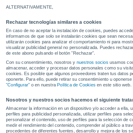
21°
ALTERNATIVAMENTE,
Rechazar tecnologías similares a cookies
Menguant
En caso de no aceptar la instalación de cookies, puedes accede
Iluminada
Sensación de 21°
informamos de que solo se instalarán cookies que sean necesari
utilizarán cookies para analizar el comportamiento ni para most
visualizar publicidad general no personalizada. Puedes rechazar
de este abono pulsando el botón "Rechazar".
Tiempo 1 - 7 días
Mapa de temperatura
Satélites
Con su consentimiento, nosotros y
nuestros socios
usamos cooki
almacenar, acceder y procesar datos personales como su visita e
cookies. Es posible que algunos proveedores traten tus datos pe
oponerte. Para ello, puede retirar su consentimiento u oponerse
Mañana
Lunes
Hoy
"Configurar"
o en nuestra
Política de Cookies
en este sitio web.
9 Ago
10 Ago
8 Ago
Nosotros y nuestros socios hacemos el siguiente trata
Almacenar la información en un dispositivo y/o acceder a ella, 
70%
40%
perfiles para publicidad personalizada, utilizar perfiles para sele
3.5 mm
1.6 mm
personalizar el contenido, uso de perfiles para la selección de c
33°
/
19°
35°
/
21°
33°
/
17°
medir el rendimiento del contenido, comprender al público a tra
procedentes de diferentes fuentes, desarrollo y mejora de los se