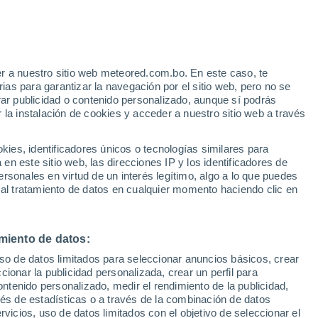
e
r a nuestro sitio web meteored.com.bo. En este caso, te
:
24%
as para garantizar la navegación por el sitio web, pero no se
rar publicidad o contenido personalizado, aunque sí podrás
 la instalación de cookies y acceder a nuestro sitio web a través
Modelos
es, identificadores únicos o tecnologías similares para
n este sitio web, las direcciones IP y los identificadores de
rsonales en virtud de un interés legítimo, algo a lo que puedes
 al tratamiento de datos en cualquier momento haciendo clic en
Martes
Miércoles
Jueves
Viernes
11 Ago
12 Ago
13 Ago
14 Ago
miento de datos:
uso de datos limitados para seleccionar anuncios básicos, crear
ccionar la publicidad personalizada, crear un perfil para
ontenido personalizado, medir el rendimiento de la publicidad,
34°
/
20°
36°
/
20°
38°
/
21°
38°
/
22°
vés de estadísticas o a través de la combinación de datos
rvicios, uso de datos limitados con el objetivo de seleccionar el