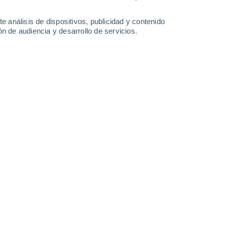
-
30
km/h
15
-
33
km/h
11
-
22
km/h
8
-
26
km/h
e análisis de dispositivos, publicidad y contenido
n de audiencia y desarrollo de servicios.
Norte
0 Bajo
11
-
22 km/h
FPS:
no
Norte
0 Bajo
11
-
21 km/h
FPS:
no
Norte
0 Bajo
11
-
21 km/h
FPS:
no
Norte
0 Bajo
8
-
17 km/h
FPS:
no
Norte
0 Bajo
7
-
14 km/h
FPS:
no