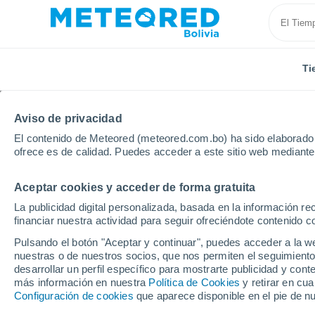
Ti
Aviso de privacidad
El contenido de Meteored (meteored.com.bo) ha sido elaborado p
ofrece es de calidad. Puedes acceder a este sitio web mediante
Aceptar cookies y acceder de forma gratuita
Inicio
Francia
Borgoña-Franco Condado
Saona 
La publicidad digital personalizada, basada en la información r
financiar nuestra actividad para seguir ofreciéndote contenido c
Tiempo en Chagny
Pulsando el botón "Aceptar y continuar", puedes acceder a la w
nuestras o de nuestros socios, que nos permiten el seguimiento
00:38
Sábado
desarrollar un perfil específico para mostrarte publicidad y co
más información en nuestra
Política de Cookies
y retirar en cu
Configuración de cookies
que aparece disponible en el pie de n
Cielo despejado