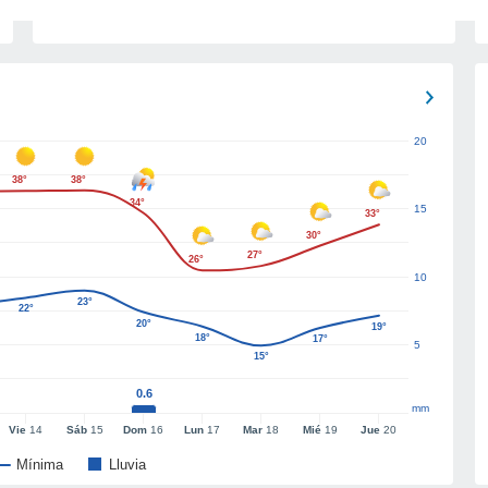
20
38°
38°
34°
15
33°
30°
27°
26°
10
23°
22°
20°
19°
18°
17°
5
15°
0.6
mm
Vie
14
Sáb
15
Dom
16
Lun
17
Mar
18
Mié
19
Jue
20
Mínima
Lluvia