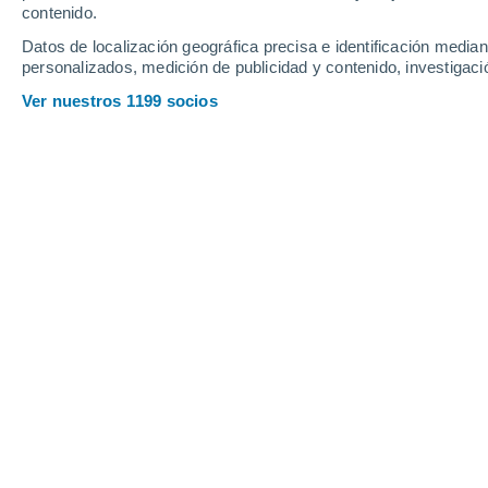
contenido.
16
-
33
km/h
17
-
39
km/h
15
11
-
23
km/h
Datos de localización geográfica precisa e identificación mediant
personalizados, medición de publicidad y contenido, investigació
Tiempo en Chagny hoy
, 8 de agosto
Ver nuestros 1199 socios
Cielo despejado
21°
01:00
Sensación T.
21°
Cielo despejado
20°
02:00
Sensación T.
20°
Cielo despejado
20°
03:00
Sensación T.
20°
Cielo despejado
18°
05:00
Sensación T.
18°
Nubes y claros
20°
08:00
Sensación T.
20°