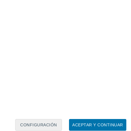
Calendario lunar
Lun
Mar
Mié
Jue
Vie
Sáb
Dom
8
9
10
11
12
13
14
15
16
17
18
19
20
21
CONFIGURACIÓN
ACEPTAR Y CONTINUAR