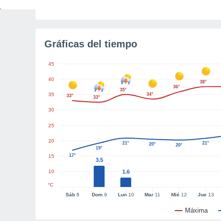
Tiempo para el amanecer
5h 16m
Gráficas del tiempo
45
40
38°
36°
35°
35
34°
33°
33°
30
25
20
21°
21°
20°
20°
19°
17°
15
3.5
10
1.6
°C
Sáb
8
Dom
9
Lun
10
Mar
11
Mié
12
Jue
13
Máxima