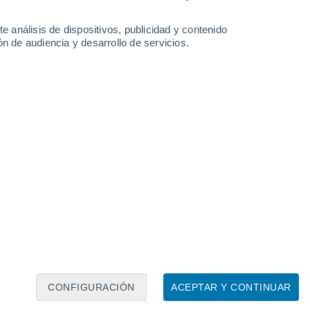
e análisis de dispositivos, publicidad y contenido
n de audiencia y desarrollo de servicios.
Leaflet
|
©
OpenStreetMap
|
ECMWF
by © Meteored
CONFIGURACIÓN
ACEPTAR Y CONTINUAR