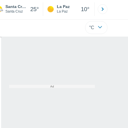
Santa Cruz de la Sierra
La Paz
Villa Tuna
25°
10°
Santa Cruz
La Paz
Cochabamb
°C