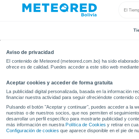
Ti
Aviso de privacidad
El contenido de Meteored (meteored.com.bo) ha sido elaborado p
ofrece es de calidad. Puedes acceder a este sitio web mediante
Aceptar cookies y acceder de forma gratuita
Inicio
Francia
Borgoña-Franco Condado
Saona 
La publicidad digital personalizada, basada en la información r
financiar nuestra actividad para seguir ofreciéndote contenido c
Tiempo en Saona y Loi
Pulsando el botón "Aceptar y continuar", puedes acceder a la w
nuestras o de nuestros socios, que nos permiten el seguimiento
desarrollar un perfil específico para mostrarte publicidad y co
Hoy, 8 agosto
Todo el día
Símbolo
más información en nuestra
Política de Cookies
y retirar en cu
Configuración de cookies
que aparece disponible en el pie de n