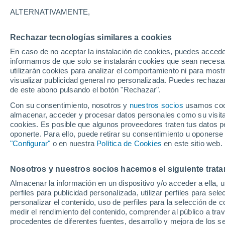
ALTERNATIVAMENTE,
32°
13°
Rechazar tecnologías similares a cookies
Autun
33°
En caso de no aceptar la instalación de cookies, puedes accede
15°
informamos de que solo se instalarán cookies que sean necesari
Etang-sur-
Arroux
utilizarán cookies para analizar el comportamiento ni para most
Le Creus
visualizar publicidad general no personalizada. Puedes rechazar
de este abono pulsando el botón "Rechazar".
Con su consentimiento, nosotros y
nuestros socios
usamos cooki
32
almacenar, acceder y procesar datos personales como su visita e
33°
16
33°
15°
cookies. Es posible que algunos proveedores traten tus datos pe
Saint-Vallier
15°
Bourbon-
oponerte. Para ello, puede retirar su consentimiento u oponerse
Lancy
Gueugnon
"Configurar"
o en nuestra
Política de Cookies
en este sitio web.
33°
Nosotros y nuestros socios hacemos el siguiente trata
16°
Paray-le-
Almacenar la información en un dispositivo y/o acceder a ella, 
Monial
perfiles para publicidad personalizada, utilizar perfiles para sele
personalizar el contenido, uso de perfiles para la selección de c
medir el rendimiento del contenido, comprender al público a tra
33°
procedentes de diferentes fuentes, desarrollo y mejora de los se
16°