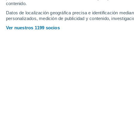
contenido.
Marcigny
32°
16°
Datos de localización geográfica precisa e identificación mediant
Chauffailles
personalizados, medición de publicidad y contenido, investigació
Ver nuestros 1199 socios
Principales ciudades