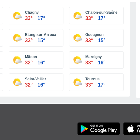
Más ciudades
Chagny
Chalon-sur-Saône
33°
17°
33°
17°
Etang-sur-Arroux
Gueugnon
33°
15°
33°
15°
Mâcon
Marcigny
32°
16°
33°
16°
Saint-Vallier
Tournus
32°
16°
33°
17°