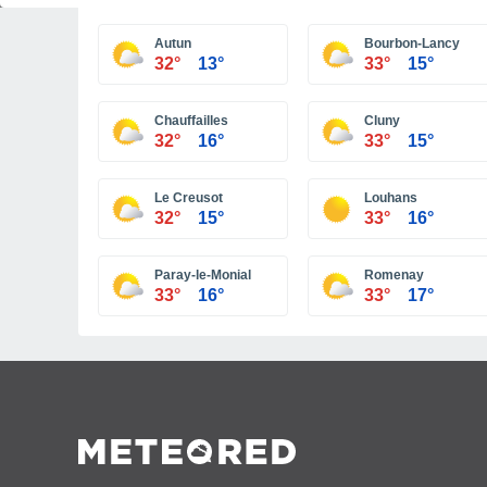
Autun
Bourbon-Lancy
32°
13°
33°
15°
Chauffailles
Cluny
32°
16°
33°
15°
Le Creusot
Louhans
32°
15°
33°
16°
Paray-le-Monial
Romenay
33°
16°
33°
17°