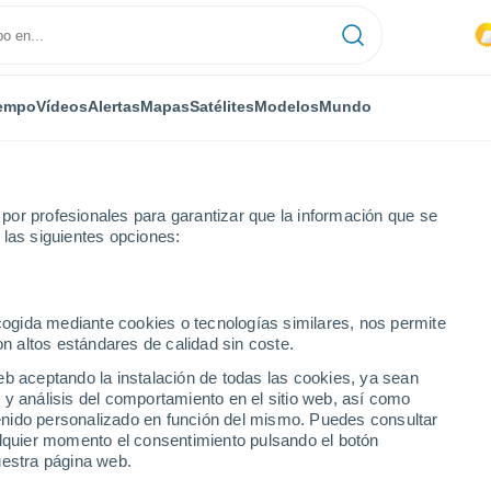
empo
Vídeos
Alertas
Mapas
Satélites
Modelos
Mundo
or profesionales para garantizar que la información que se
 las siguientes opciones:
y Loira
ecogida mediante cookies o tecnologías similares, nos permite
on altos estándares de calidad sin coste.
ra
eb aceptando la instalación de todas las cookies, ya sean
 y análisis del comportamiento en el sitio web, así como
ntenido personalizado en función del mismo. Puedes consultar
alquier momento el consentimiento pulsando el botón
uestra página web.