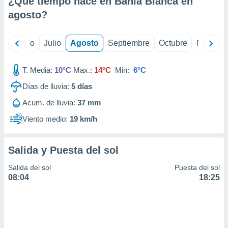
¿Qué tiempo hace en Bahía Blanca en
ados con el
 seleccionar
agosto
?
o.
calización
yo
Junio
Julio
Agosto
Septiembre
Octubre
Noviemb
precisa e
ión mediante
T. Media:
10°C
Max.:
14°C
Min:
6°C
, publicidad
Días de lluvia:
5
días
dos,
Acum. de lluvia:
37 mm
 publicidad
,
Viento medio:
19 km/h
ón de
 desarrollo
s.
Salida y Puesta del sol
tros 1199
Salida del sol
Puesta del sol
ios
08:04
18:25