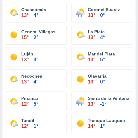
Chascomús
Coronel Suarez
13°
4°
13°
0°
General Villegas
La Plata
15°
2°
13°
4°
Luján
Mar del Plata
13°
3°
13°
5°
Necochea
Olavarría
13°
4°
13°
0°
Pinamar
Sierra de la Ventana
12°
5°
13°
-1°
Tandil
Trenque Lauquen
12°
1°
14°
1°