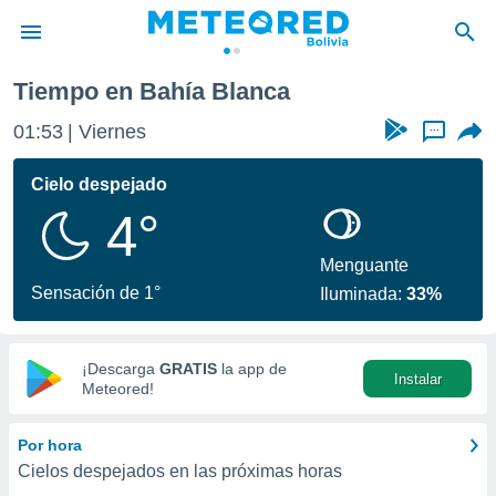
Tiempo en Bahía Blanca
privacidad
01:53
Viernes
...
o de
com.bo) ha
Cielo despejado
ado por
4°
es para
ue la
 que se
Menguante
e calidad.
Sensación de 1°
Iluminada:
33%
eder a este
ediante las
opciones:
¡Descarga
GRATIS
la app de
Instalar
ookies y
Meteored!
e forma
Por hora
d digital
Cielos despejados en las próximas horas
ada, basada