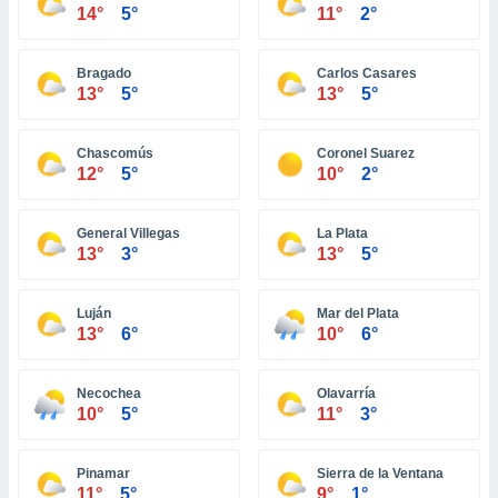
ón de
14°
5°
11°
2°
uedes
uestro sitio
ed.com.bo.
Bragado
Carlos Casares
o, te
13°
5°
13°
5°
 de que
talarán
e sean
Chascomús
Coronel Suarez
12°
5°
10°
2°
para
a
por el sitio
General Villegas
La Plata
o se
13°
3°
13°
5°
cookies para
nto ni para
Luján
Mar del Plata
licidad o
13°
6°
10°
6°
ado, aunque
sualizar
Necochea
Olavarría
general no
10°
5°
11°
3°
ada. Puedes
 instalación
y acceder a
Pinamar
Sierra de la Ventana
io web a
11°
5°
9°
1°