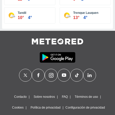
ste abono
 botón
Tandil
Trenque Lauquen
.
10°
4°
13°
4°
nto,
cios
kies,
ores únicos
as similares
nar,
rocesar
onales como
 este sitio
recciones IP
ficadores de
 posible
s
 traten tus
Contacto
Sobre nosotros
FAQ
Términos de uso
nales en
 interés
Cookies
Política de privacidad
Configuración de privacidad
go a lo que
nerte. Para