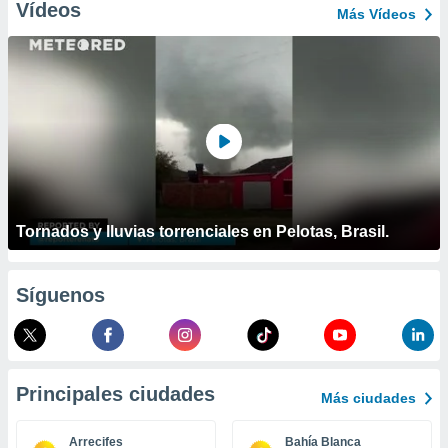
ublicidad y
Vídeos
Más Vídeos
do en
 mismo.
sultar más
 en nuestra
 Cookies
y
ualquier
ento
 botón
ación de
Tornados y lluvias torrenciales en Pelotas, Brasil.
kies
 disponible
e nuestra
.
Síguenos
IVAMENTE,
as
Principales ciudades
Más ciudades
 a cookies
 no aceptar
Arrecifes
Bahía Blanca