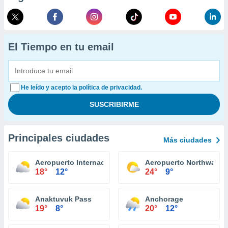
El Tiempo en tu email
He leído y acepto la política de privacidad.
Principales ciudades
Más ciudades
Aeropuerto Internacional Juneau
Aeropuerto Northway
18°
12°
24°
9°
Anaktuvuk Pass
Anchorage
19°
8°
20°
12°