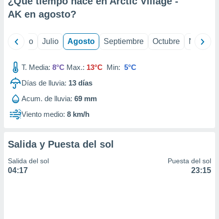
¿Qué tiempo hace en Arctic Village -
ados con el
 seleccionar
AK en
agosto
?
o.
calización
yo
Junio
Julio
Agosto
Septiembre
Octubre
Noviemb
precisa e
ión mediante
T. Media:
8°C
Max.:
13°C
Min:
5°C
, publicidad
Días de lluvia:
13
días
dos,
Acum. de lluvia:
69 mm
 publicidad
,
Viento medio:
8 km/h
ón de
 desarrollo
s.
Salida y Puesta del sol
tros 1199
Salida del sol
Puesta del sol
ios
04:17
23:15