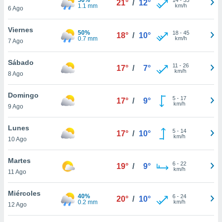
21°
/
12°
ublicidad y
1.1 mm
km/h
6 Ago
do en
Viernes
 mismo.
50%
18
-
45
18°
/
10°
0.7 mm
km/h
sultar más
7 Ago
 en nuestra
 Cookies
y
Sábado
11
-
26
17°
/
7°
ualquier
km/h
8 Ago
ento
Domingo
 botón
5
-
17
17°
/
9°
km/h
9 Ago
ación de
kies
 disponible
Lunes
5
-
14
17°
/
10°
e nuestra
km/h
10 Ago
.
Martes
IVAMENTE,
6
-
22
19°
/
9°
km/h
11 Ago
as
Miércoles
40%
6
-
24
20°
/
10°
 a cookies
0.2 mm
km/h
12 Ago
 no aceptar