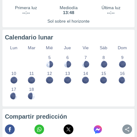
Primera luz
Mediodía
Última luz
--:--
13:48
--:--
Sol sobre el horizonte
Calendario lunar
Lun
Mar
Mié
Jue
Vie
Sáb
Dom
5
6
7
8
9
10
11
12
13
14
15
16
17
18
Compartir predicción