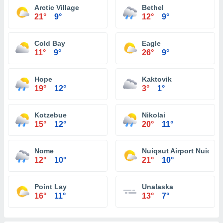
Arctic Village
Bethel
21°
9°
12°
9°
Cold Bay
Eagle
11°
9°
26°
9°
Hope
Kaktovik
19°
12°
3°
1°
Kotzebue
Nikolai
15°
12°
20°
11°
Nome
Nuiqsut Airport Nuiqsut
12°
10°
21°
10°
Point Lay
Unalaska
16°
11°
13°
7°