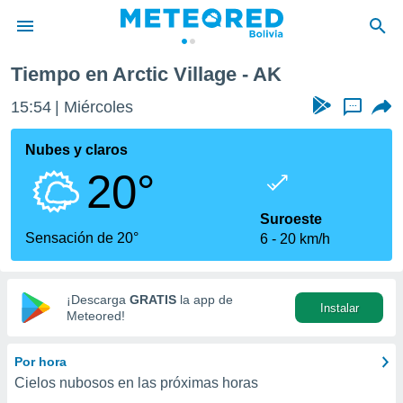
Tiempo en Arctic Village - AK
privacidad
15:54
Miércoles
...
o de
com.bo) ha
Nubes y claros
ado por
20°
es para
ue la
 que se
Suroeste
e calidad.
Sensación de 20°
6
20 km/h
eder a este
ediante las
opciones:
¡Descarga
GRATIS
la app de
Instalar
ookies y
Meteored!
e forma
Por hora
d digital
Cielos nubosos en las próximas horas
ada, basada