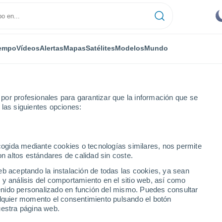
empo
Vídeos
Alertas
Mapas
Satélites
Modelos
Mundo
or profesionales para garantizar que la información que se
 las siguientes opciones:
dades
ecogida mediante cookies o tecnologías similares, nos permite
on altos estándares de calidad sin coste.
 ciudades del Estado de
eb aceptando la instalación de todas las cookies, ya sean
 y análisis del comportamiento en el sitio web, así como
ntenido personalizado en función del mismo. Puedes consultar
alquier momento el consentimiento pulsando el botón
uestra página web.