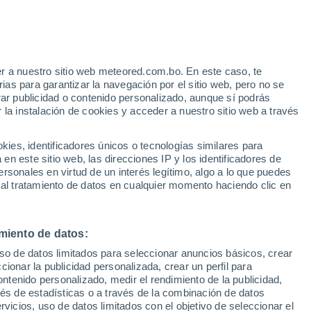
Anchorage International Airport
r a nuestro sitio web meteored.com.bo. En este caso, te
as para garantizar la navegación por el sitio web, pero no se
Arctic Village
rar publicidad o contenido personalizado, aunque sí podrás
 la instalación de cookies y acceder a nuestro sitio web a través
es, identificadores únicos o tecnologías similares para
Big Delta
n este sitio web, las direcciones IP y los identificadores de
rsonales en virtud de un interés legítimo, algo a lo que puedes
 al tratamiento de datos en cualquier momento haciendo clic en
miento de datos:
uso de datos limitados para seleccionar anuncios básicos, crear
ccionar la publicidad personalizada, crear un perfil para
ontenido personalizado, medir el rendimiento de la publicidad,
Eureka
vés de estadísticas o a través de la combinación de datos
rvicios, uso de datos limitados con el objetivo de seleccionar el