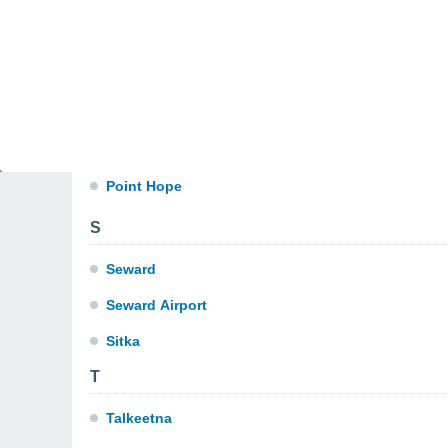
N
Nikolai
Nome
P
Point Hope
S
Seward
Seward Airport
Sitka
T
Talkeetna