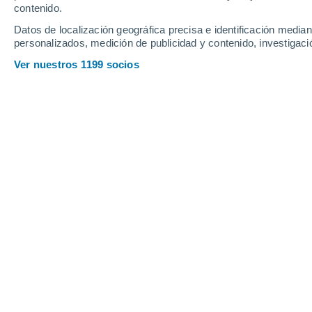
contenido.
Fairbanks
Datos de localización geográfica precisa e identificación mediant
personalizados, medición de publicidad y contenido, investigació
G
Ver nuestros 1199 socios
Gambell
H
Hillside
Homer Airport
J
Juneau
K
Kaktovik
Ketchikan