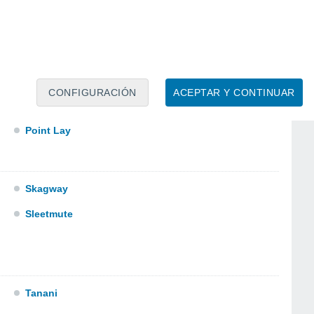
Northway Airport
Nuiqsut Airport Nuiqsut
CONFIGURACIÓN
ACEPTAR Y CONTINUAR
Point Lay
Skagway
Sleetmute
Tanani