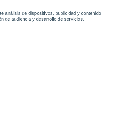
Fairbanks International Airport
e análisis de dispositivos, publicidad y contenido
n de audiencia y desarrollo de servicios.
Hope
Juneau International Airport
Kodiak
Kotzebue