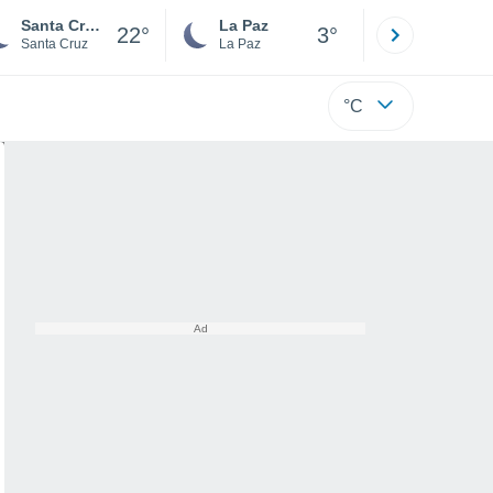
Santa Cruz de la Sierra
La Paz
Villa Tuna
22°
3°
Santa Cruz
La Paz
Cochabamb
°C