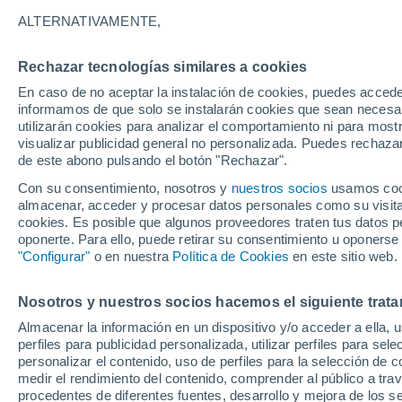
A - W
ALTERNATIVAMENTE,
A
Rechazar tecnologías similares a cookies
Anaktuvuk Pass
En caso de no aceptar la instalación de cookies, puedes accede
informamos de que solo se instalarán cookies que sean necesari
Anchorage
utilizarán cookies para analizar el comportamiento ni para most
visualizar publicidad general no personalizada. Puedes rechazar
B
de este abono pulsando el botón "Rechazar".
Con su consentimiento, nosotros y
nuestros socios
usamos cooki
Barrow
almacenar, acceder y procesar datos personales como su visita e
cookies. Es posible que algunos proveedores traten tus datos pe
Bethel
oponerte. Para ello, puede retirar su consentimiento u oponerse
"Configurar"
o en nuestra
Política de Cookies
en este sitio web.
C
Cold Bay
Nosotros y nuestros socios hacemos el siguiente trata
E
Almacenar la información en un dispositivo y/o acceder a ella, 
perfiles para publicidad personalizada, utilizar perfiles para sele
personalizar el contenido, uso de perfiles para la selección de c
Eagle
medir el rendimiento del contenido, comprender al público a tra
procedentes de diferentes fuentes, desarrollo y mejora de los se
F