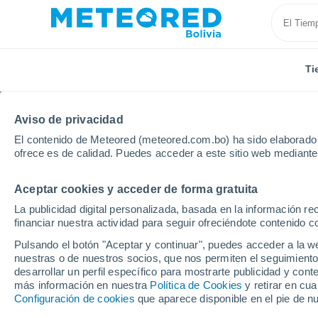
Ti
Aviso de privacidad
El contenido de Meteored (meteored.com.bo) ha sido elaborado p
ofrece es de calidad. Puedes acceder a este sitio web mediante
Aceptar cookies y acceder de forma gratuita
Inicio
Estados Unidos
Estado de Alaska
Locali
La publicidad digital personalizada, basada en la información r
financiar nuestra actividad para seguir ofreciéndote contenido c
El tiempo en todas las
Pulsando el botón "Aceptar y continuar", puedes acceder a la w
Alaska
nuestras o de nuestros socios, que nos permiten el seguimiento
desarrollar un perfil específico para mostrarte publicidad y co
más información en nuestra
Política de Cookies
y retirar en cu
Todas las localidades del Estado de Alaska
Configuración de cookies
que aparece disponible en el pie de n