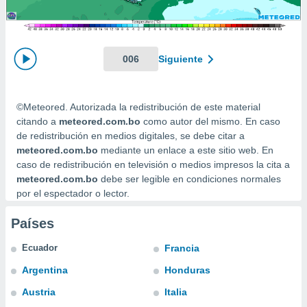
mación
ediante
ecnologías
nos permite
estra
006
Siguiente
ara seguir
e contenido
ACEPTAR
stándares
Y
©Meteored. Autorizada la redistribución de este material
sin coste.
CONTINUAR
citando a
meteored.com.bo
como autor del mismo. En caso
 botón
de redistribución en medios digitales, se debe citar a
continuar",
CONFIGURACIÓN
meteored.com.bo
mediante un enlace a este sitio web. En
der a la
caso de redistribución en televisión o medios impresos la cita a
ndo la
meteored.com.bo
debe ser legible en condiciones normales
 de todas
por el espectador o lector.
, ya sean
de nuestros
 nos
Países
 y análisis
Ecuador
Francia
tamiento en
Argentina
Honduras
b, así como
un perfil
Austria
Italia
para