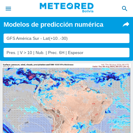
Modelos de predicción numérica
privacidad
o de
GFS América Sur - Lat(+10..-30)
com.bo) ha
Pres. | V > 10 | Nub. | Prec. 6H | Espesor
ado por
es para
ue la
 que se
e calidad.
eder a este
ediante las
opciones:
ookies y
e forma
d digital
ada, basada