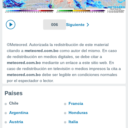
mación
ediante
ecnologías
nos permite
estra
006
Siguiente
ara seguir
e contenido
ACEPTAR
stándares
Y
©Meteored. Autorizada la redistribución de este material
sin coste.
CONTINUAR
citando a
meteored.com.bo
como autor del mismo. En caso
 botón
de redistribución en medios digitales, se debe citar a
continuar",
CONFIGURACIÓN
meteored.com.bo
mediante un enlace a este sitio web. En
der a la
caso de redistribución en televisión o medios impresos la cita a
ndo la
meteored.com.bo
debe ser legible en condiciones normales
 de todas
por el espectador o lector.
, ya sean
de nuestros
 nos
Países
 y análisis
Chile
Francia
tamiento en
Argentina
Honduras
b, así como
un perfil
Austria
Italia
para