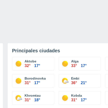
Principales ciudades
Aktobe
Alga
32°
17°
33°
17°
Borodinovka
Embi
31°
17°
36°
21°
Khromtau
Kobda
31°
18°
31°
17°