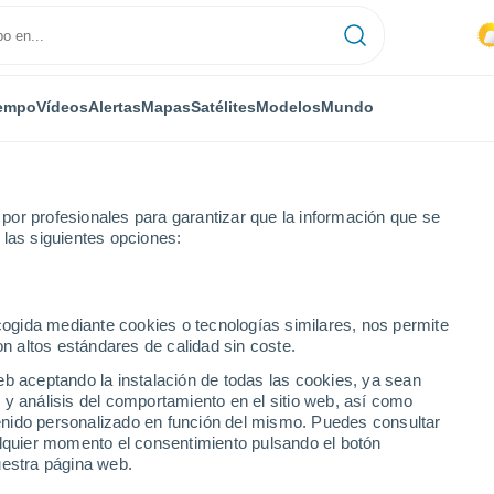
empo
Vídeos
Alertas
Mapas
Satélites
Modelos
Mundo
or profesionales para garantizar que la información que se
 las siguientes opciones:
ecogida mediante cookies o tecnologías similares, nos permite
on altos estándares de calidad sin coste.
eb aceptando la instalación de todas las cookies, ya sean
 y análisis del comportamiento en el sitio web, así como
...
ntenido personalizado en función del mismo. Puedes consultar
alquier momento el consentimiento pulsando el botón
Por hora
uestra página web.
Intervalos nubosos en las
próximas horas