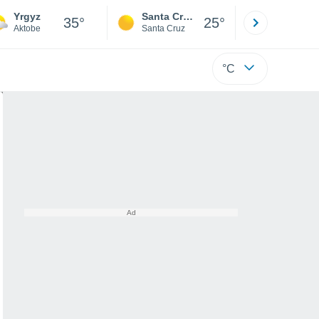
Yrgyz
Santa Cruz de la Sierra
La Paz
35°
25°
Aktobe
Santa Cruz
La Paz
°C