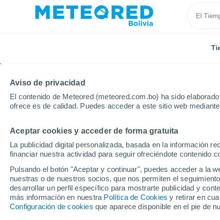
Ti
Aviso de privacidad
El contenido de Meteored (meteored.com.bo) ha sido elaborado p
ofrece es de calidad. Puedes acceder a este sitio web mediante
Aceptar cookies y acceder de forma gratuita
Inicio
Kazakhstan
Provincia de Aktobe
Yrgyz
La publicidad digital personalizada, basada en la información r
financiar nuestra actividad para seguir ofreciéndote contenido c
Tiempo en Yrgyz
Pulsando el botón "Aceptar y continuar", puedes acceder a la w
nuestras o de nuestros socios, que nos permiten el seguimiento
17:43
Jueves
desarrollar un perfil específico para mostrarte publicidad y co
más información en nuestra
Política de Cookies
y retirar en cu
Configuración de cookies
que aparece disponible en el pie de n
Nubes y claros