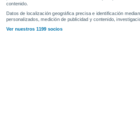
contenido.
23
-
39
km/h
19
-
31
km/h
11
14
-
25
km/h
Datos de localización geográfica precisa e identificación mediant
personalizados, medición de publicidad y contenido, investigació
Tiempo en Yrgyz hoy
, 6 de agosto
Ver nuestros 1199 socios
Cubierto
35°
17:00
Sensación T.
33
Nubes y claro
35°
18:00
Sensación T.
33
Nubes y claro
34°
19:00
Sensación T.
32
Nubes y claro
33°
20:00
Sensación T.
31
Nubes y claro
31°
21:00
Sensación T.
30