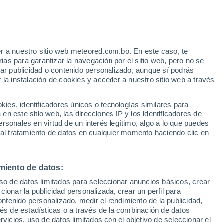
Aviso de nivel rojo
Alerta extrema por incendios en
Yrgyz hoy
r a nuestro sitio web meteored.com.bo. En este caso, te
/h
as para garantizar la navegación por el sitio web, pero no se
rar publicidad o contenido personalizado, aunque sí podrás
 la instalación de cookies y acceder a nuestro sitio web a través
odelos
es, identificadores únicos o tecnologías similares para
n este sitio web, las direcciones IP y los identificadores de
rsonales en virtud de un interés legítimo, algo a lo que puedes
 al tratamiento de datos en cualquier momento haciendo clic en
omingo
Lunes
Martes
Miércoles
9 Ago
10 Ago
11 Ago
12 Ago
miento de datos:
uso de datos limitados para seleccionar anuncios básicos, crear
ccionar la publicidad personalizada, crear un perfil para
ontenido personalizado, medir el rendimiento de la publicidad,
38°
/
23°
40°
/
24°
39°
/
24°
37°
/
23°
vés de estadísticas o a través de la combinación de datos
rvicios, uso de datos limitados con el objetivo de seleccionar el