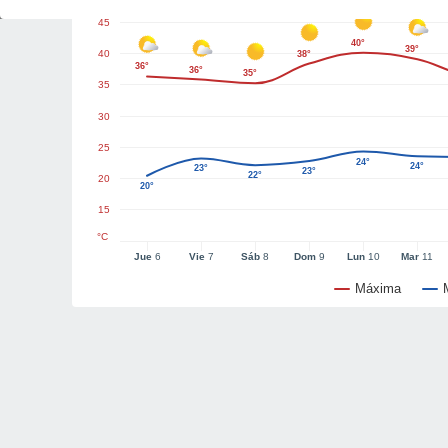
45
40°
39°
40
38°
36°
36°
35°
35
30
25
24°
24°
23°
23°
22°
20
20°
15
°C
Jue
6
Vie
7
Sáb
8
Dom
9
Lun
10
Mar
11
Máxima