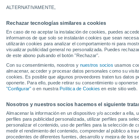
35°
ALTERNATIVAMENTE,
Rechazar tecnologías similares a cookies
Sur
En caso de no aceptar la instalación de cookies, puedes accede
Sensación de 33°
14
-
25 km
informamos de que solo se instalarán cookies que sean necesari
utilizarán cookies para analizar el comportamiento ni para most
visualizar publicidad general no personalizada. Puedes rechazar
de este abono pulsando el botón "Rechazar".
Tiempo 1 - 7 días
Mapa de nubosidad
Satélites
M
Con su consentimiento, nosotros y
nuestros socios
usamos cooki
almacenar, acceder y procesar datos personales como su visita e
cookies. Es posible que algunos proveedores traten tus datos pe
oponerte. Para ello, puede retirar su consentimiento u oponerse
Mañana
Sábado
D
Hoy
"Configurar"
o en nuestra
Política de Cookies
en este sitio web.
7 Ago
8 Ago
6 Ago
Nosotros y nuestros socios hacemos el siguiente trata
Almacenar la información en un dispositivo y/o acceder a ella, 
perfiles para publicidad personalizada, utilizar perfiles para sele
personalizar el contenido, uso de perfiles para la selección de c
36°
/
23°
35°
/
22°
36°
/
20°
medir el rendimiento del contenido, comprender al público a tra
procedentes de diferentes fuentes, desarrollo y mejora de los se