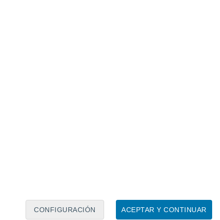
Calendario lunar
Lun
Mar
Mié
Jue
Vie
Sáb
Dom
6
7
8
9
10
11
12
13
14
15
16
17
18
19
CONFIGURACIÓN
ACEPTAR Y CONTINUAR
13