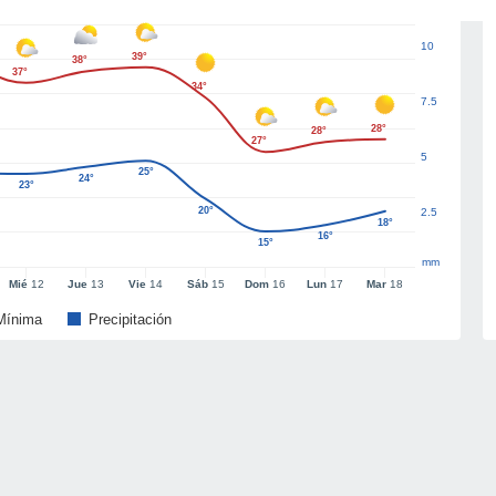
10
39°
38°
37°
34°
7.5
28°
28°
27°
5
25°
24°
23°
20°
2.5
18°
16°
15°
mm
Mié
12
Jue
13
Vie
14
Sáb
15
Dom
16
Lun
17
Mar
18
Mínima
Precipitación