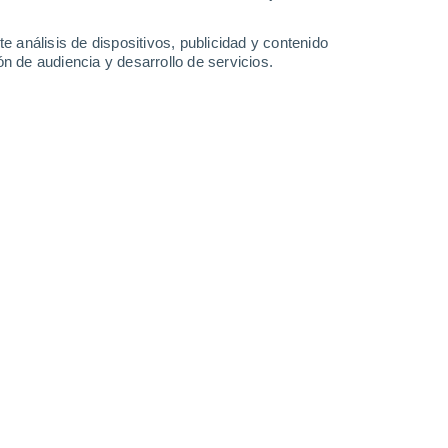
-
21
km/h
10
-
30
km/h
25
-
48
km/h
27
-
47
km/h
e análisis de dispositivos, publicidad y contenido
n de audiencia y desarrollo de servicios.
Sur
1 Bajo
°
13
-
24 km/h
FPS:
no
s
Sur
1 Bajo
°
14
-
25 km/h
FPS:
no
s
Sur
0 Bajo
°
13
-
24 km/h
FPS:
no
s
Sureste
0 Bajo
°
8
-
21 km/h
FPS:
no
s
Este
0 Bajo
°
8
-
12 km/h
FPS:
no