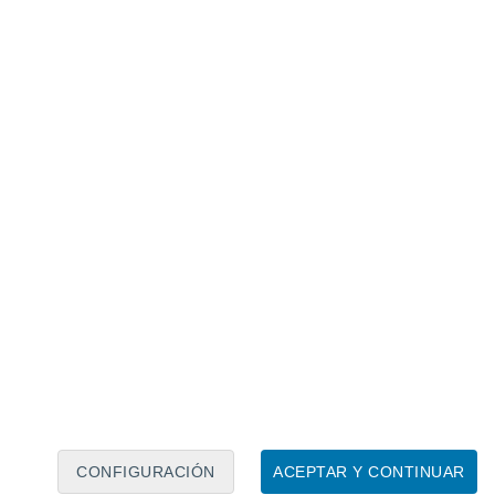
Calendario lunar
Lun
Mar
Mié
Jue
Vie
Sáb
Dom
9
10
11
12
13
14
15
16
17
18
19
20
21
22
CONFIGURACIÓN
ACEPTAR Y CONTINUAR