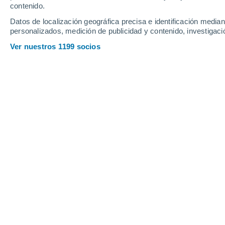
contenido.
11
-
27
km/h
13
-
32
km/h
10
14
-
30
km/h
Datos de localización geográfica precisa e identificación mediant
personalizados, medición de publicidad y contenido, investigació
Tiempo en Yerres hoy
, 9 de agosto
Ver nuestros 1199 socios
Nubes y claros
20°
08:00
Sensación T.
20°
Parcialmente n
23°
09:00
Sensación T.
25°
Parcialmente n
25°
10:00
Sensación T.
25°
Nubes y claros
27°
11:00
Sensación T.
26°
Parcialmente n
30°
12:00
Sensación T.
29°