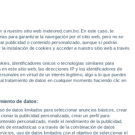
Aviso de nivel amarillo
Alerta moderada por tormenta en
Yerres hoy
r a nuestro sitio web meteored.com.bo. En este caso, te
as para garantizar la navegación por el sitio web, pero no se
rar publicidad o contenido personalizado, aunque sí podrás
 la instalación de cookies y acceder a nuestro sitio web a través
odelos
es, identificadores únicos o tecnologías similares para
n este sitio web, las direcciones IP y los identificadores de
rsonales en virtud de un interés legítimo, algo a lo que puedes
 al tratamiento de datos en cualquier momento haciendo clic en
iércoles
Jueves
Viernes
Sábado
12 Ago
13 Ago
14 Ago
15 Ago
miento de datos:
uso de datos limitados para seleccionar anuncios básicos, crear
50%
ccionar la publicidad personalizada, crear un perfil para
0.4 mm
ontenido personalizado, medir el rendimiento de la publicidad,
35°
/
20°
38°
/
21°
38°
/
23°
35°
/
22°
vés de estadísticas o a través de la combinación de datos
rvicios, uso de datos limitados con el objetivo de seleccionar el