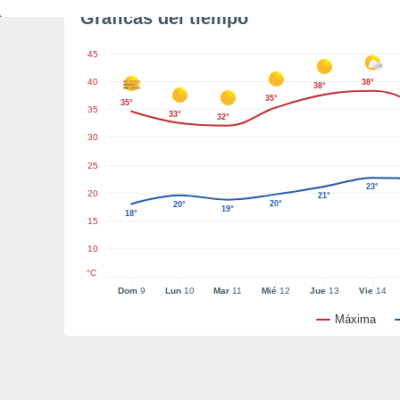
Gráficas del tiempo
45
40
38°
38°
35°
35°
35
33°
32°
30
25
23°
20
21°
20°
20°
19°
18°
15
10
°C
Dom
9
Lun
10
Mar
11
Mié
12
Jue
13
Vie
14
Máxima