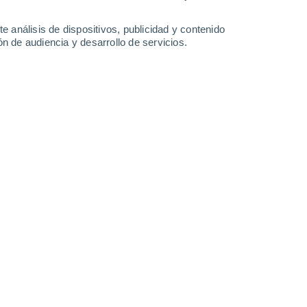
-
27
km/h
10
-
21
km/h
13
-
31
km/h
12
-
37
km/h
e análisis de dispositivos, publicidad y contenido
n de audiencia y desarrollo de servicios.
Este
0 Bajo
5
-
11 km/h
FPS:
no
uboso
Sureste
1 Bajo
5
-
13 km/h
FPS:
no
uboso
Sureste
1 Bajo
6
-
17 km/h
FPS:
no
Sur
3 Medio
4
-
18 km/h
FPS:
6-10
uboso
Sur
4 Medio
8
-
21 km/h
FPS:
6-10