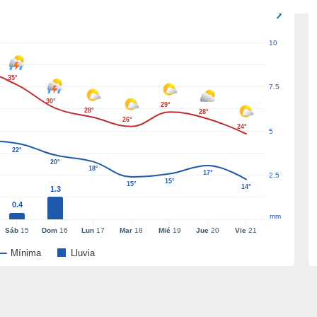
10
35°
7.5
30°
29°
28°
28°
26°
24°
5
22°
20°
18°
17°
2.5
15°
15°
14°
1.3
0.4
mm
Sáb
15
Dom
16
Lun
17
Mar
18
Mié
19
Jue
20
Vie
21
Mínima
Lluvia