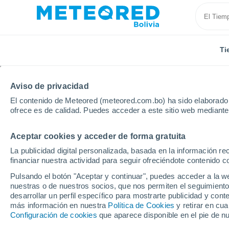
Ti
Aviso de privacidad
El contenido de Meteored (meteored.com.bo) ha sido elaborado p
ofrece es de calidad. Puedes acceder a este sitio web mediante
Aceptar cookies y acceder de forma gratuita
Inicio
Francia
Isla de Francia
Essonne
Yerr
La publicidad digital personalizada, basada en la información r
financiar nuestra actividad para seguir ofreciéndote contenido c
Tiempo en Yerres
Pulsando el botón "Aceptar y continuar", puedes acceder a la w
nuestras o de nuestros socios, que nos permiten el seguimiento
08:29
Domingo
desarrollar un perfil específico para mostrarte publicidad y co
más información en nuestra
Política de Cookies
y retirar en cu
Configuración de cookies
que aparece disponible en el pie de n
Nubes y claros