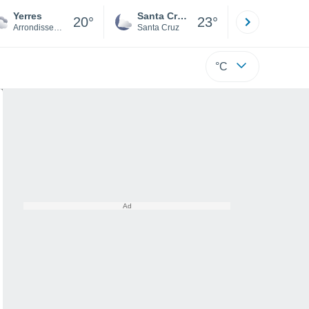
Yerres
Santa Cruz de la Sierra
La Paz
20°
23°
Arrondissement of Évry
Santa Cruz
La Paz
°C