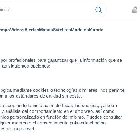
empo
Vídeos
Alertas
Mapas
Satélites
Modelos
Mundo
or profesionales para garantizar que la información que se
 las siguientes opciones:
es
ecogida mediante cookies o tecnologías similares, nos permite
on altos estándares de calidad sin coste.
eb aceptando la instalación de todas las cookies, ya sean
 y análisis del comportamiento en el sitio web, así como
...
ntenido personalizado en función del mismo. Puedes consultar
alquier momento el consentimiento pulsando el botón
Por hora
uestra página web.
Cielos nubosos en las próximas
horas