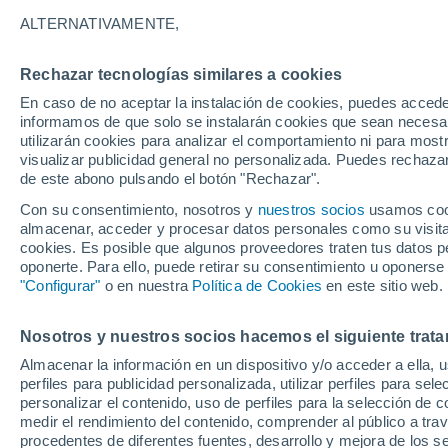
20°
ALTERNATIVAMENTE,
Rechazar tecnologías similares a cookies
Este
En caso de no aceptar la instalación de cookies, puedes accede
Sensación de 20°
5
-
11 km/h
informamos de que solo se instalarán cookies que sean necesari
utilizarán cookies para analizar el comportamiento ni para most
visualizar publicidad general no personalizada. Puedes rechazar
de este abono pulsando el botón "Rechazar".
Tiempo 1 - 7 días
Mapa de nubosidad
Satélites
M
Con su consentimiento, nosotros y
nuestros socios
usamos cooki
almacenar, acceder y procesar datos personales como su visita e
cookies. Es posible que algunos proveedores traten tus datos pe
oponerte. Para ello, puede retirar su consentimiento u oponerse
Mañana
Martes
M
Hoy
"Configurar"
o en nuestra
Política de Cookies
en este sitio web.
10 Ago
11 Ago
9 Ago
Nosotros y nuestros socios hacemos el siguiente trata
Almacenar la información en un dispositivo y/o acceder a ella, 
perfiles para publicidad personalizada, utilizar perfiles para sele
personalizar el contenido, uso de perfiles para la selección de c
33°
/
20°
32°
/
19°
35°
/
18°
medir el rendimiento del contenido, comprender al público a tra
procedentes de diferentes fuentes, desarrollo y mejora de los se