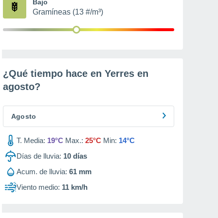
Bajo
Gramíneas (13 #/m³)
¿Qué tiempo hace en Yerres en
agosto
?
Agosto
T. Media:
19°C
Max.:
25°C
Min:
14°C
Días de lluvia:
10
días
Acum. de lluvia:
61 mm
Viento medio:
11 km/h