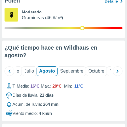
Polen
ados con el
Detalle
 seleccionar
o.
Moderado
Gramíneas (46 #/m³)
calización
precisa e
ión mediante
, publicidad
¿Qué tiempo hace en Wildhaus en
dos,
agosto
?
 publicidad
,
ón de
yo
Junio
Julio
Agosto
Septiembre
Octubre
Noviemb
 desarrollo
s.
T. Media:
16°C
Max.:
20°C
Min:
11°C
tros 1199
ios
Días de lluvia:
21
días
Acum. de lluvia:
264 mm
Viento medio:
4 km/h