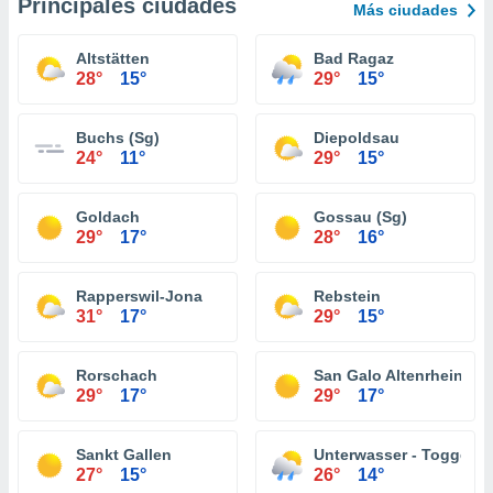
Principales ciudades
Más ciudades
Altstätten
Bad Ragaz
28°
15°
29°
15°
Buchs (Sg)
Diepoldsau
24°
11°
29°
15°
Goldach
Gossau (Sg)
29°
17°
28°
16°
Rapperswil-Jona
Rebstein
31°
17°
29°
15°
Rorschach
San Galo Altenrhein
29°
17°
29°
17°
Sankt Gallen
Unterwasser - Toggenb
27°
15°
26°
14°