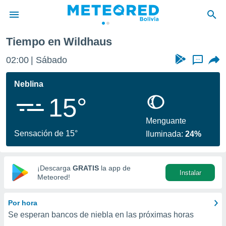
Tiempo en Wildhaus
privacidad
02:00
Sábado
...
o de
com.bo) ha
Neblina
ado por
15°
es para
ue la
 que se
Menguante
e calidad.
Sensación de 15°
Iluminada:
24%
eder a este
ediante las
opciones:
¡Descarga
GRATIS
la app de
Instalar
ookies y
Meteored!
e forma
Por hora
d digital
Se esperan bancos de niebla en las próximas horas
ada, basada