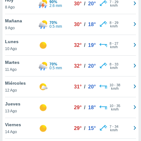
90%
ublicidad y
7
-
29
30°
/
20°
2.6 mm
km/h
8 Ago
do en
 mismo.
Mañana
70%
8
-
29
30°
/
18°
sultar más
0.5 mm
km/h
9 Ago
 en nuestra
 Cookies
y
Lunes
8
-
27
ualquier
32°
/
19°
km/h
10 Ago
ento
 botón
Martes
70%
8
-
33
32°
/
20°
ación de
0.5 mm
km/h
11 Ago
kies
 disponible
Miércoles
10
-
38
e nuestra
31°
/
20°
km/h
12 Ago
.
Jueves
IVAMENTE,
10
-
35
29°
/
18°
km/h
13 Ago
as
Viernes
7
-
34
29°
/
15°
 a cookies
km/h
14 Ago
 no aceptar