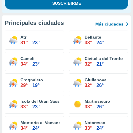
Principales ciudades
Más ciudades
Atri
Bellante
31°
23°
33°
24°
Campli
Civitella del Tronto
34°
23°
32°
21°
Crognaleto
Giulianova
29°
19°
32°
26°
Isola del Gran Sasso d'Italia
Martinsicuro
33°
23°
33°
26°
Montorio al Vomano
Notaresco
34°
24°
33°
24°