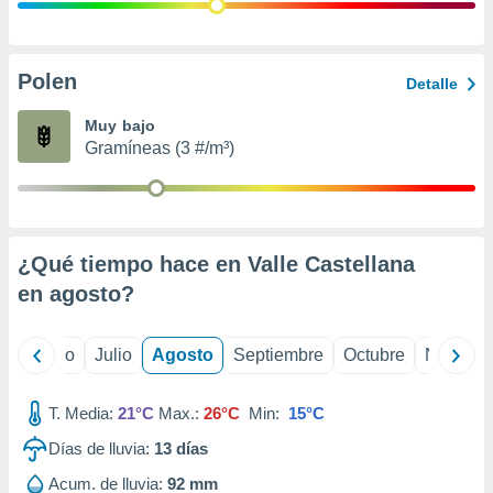
ados con el
 seleccionar
o.
calización
Polen
Detalle
precisa e
ión mediante
Muy bajo
Gramíneas (3 #/m³)
, publicidad
dos,
 publicidad
,
¿Qué tiempo hace en Valle Castellana
ón de
 desarrollo
en
agosto
?
s.
tros 1199
yo
Junio
Julio
Agosto
Septiembre
Octubre
Noviemb
ios
T. Media:
21°C
Max.:
26°C
Min:
15°C
Días de lluvia:
13
días
Acum. de lluvia:
92 mm