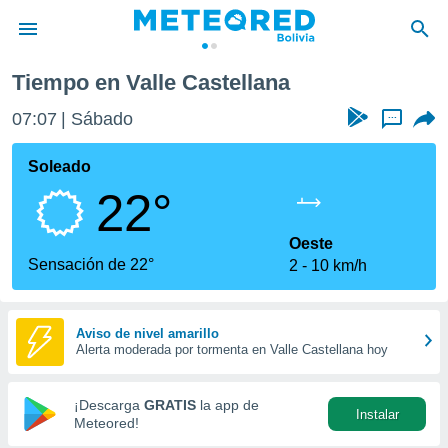
Tiempo en Valle Castellana
privacidad
07:07
Sábado
...
o de
com.bo) ha
Soleado
ado por
22°
es para
ue la
 que se
Oeste
e calidad.
Sensación de 22°
2
10 km/h
eder a este
ediante las
opciones:
Aviso de nivel amarillo
Alerta moderada por tormenta en Valle Castellana hoy
ookies y
e forma
¡Descarga
GRATIS
la app de
Instalar
d digital
Meteored!
ada, basada