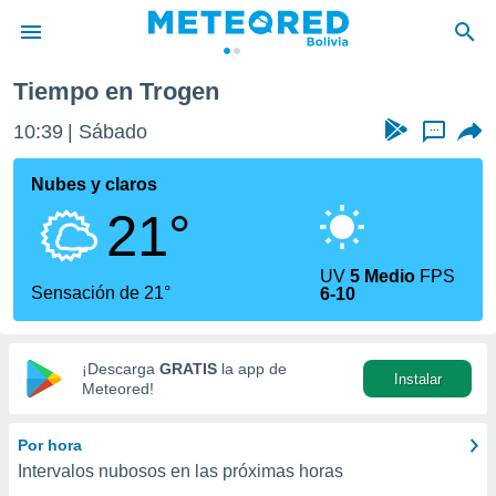
Tiempo en Trogen
privacidad
10:39
Sábado
...
o de
com.bo) ha
Nubes y claros
ado por
21°
es para
ue la
 que se
UV
5 Medio
FPS
e calidad.
Sensación de 21°
6-10
eder a este
ediante las
opciones:
¡Descarga
GRATIS
la app de
Instalar
ookies y
Meteored!
e forma
Por hora
d digital
Intervalos nubosos en las próximas horas
ada, basada