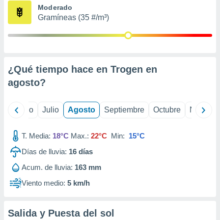
ados con el
Moderado
 seleccionar
Gramíneas (35 #/m³)
o.
calización
precisa e
ión mediante
¿Qué tiempo hace en Trogen en
, publicidad
agosto
?
dos,
 publicidad
,
yo
Junio
Julio
Agosto
Septiembre
Octubre
Noviemb
ón de
 desarrollo
T. Media:
18°C
Max.:
22°C
Min:
15°C
s.
Días de lluvia:
16
días
tros 1199
ios
Acum. de lluvia:
163 mm
Viento medio:
5 km/h
Salida y Puesta del sol