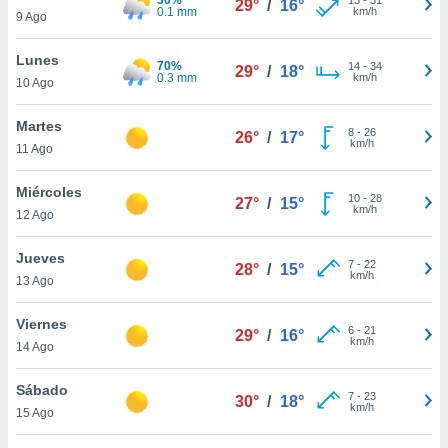
29°
/
16°
ublicidad y
0.1 mm
km/h
9 Ago
do en
Lunes
 mismo.
70%
14
-
34
29°
/
18°
0.3 mm
km/h
sultar más
10 Ago
 en nuestra
 Cookies
y
Martes
8
-
26
26°
/
17°
ualquier
km/h
11 Ago
ento
Miércoles
 botón
10
-
28
27°
/
15°
km/h
12 Ago
ación de
kies
 disponible
Jueves
7
-
22
28°
/
15°
e nuestra
km/h
13 Ago
.
Viernes
IVAMENTE,
6
-
21
29°
/
16°
km/h
14 Ago
as
Sábado
7
-
23
30°
/
18°
 a cookies
km/h
15 Ago
 no aceptar