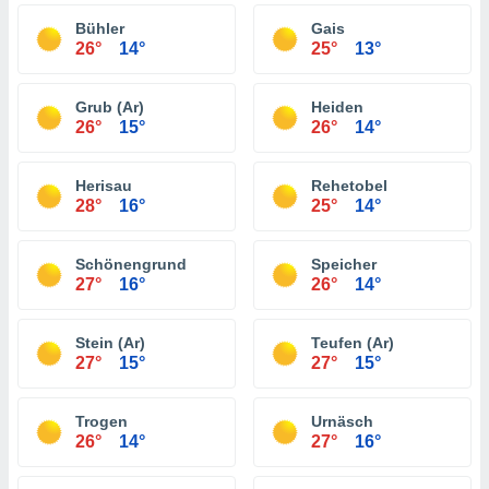
Bühler
Gais
26°
14°
25°
13°
Grub (Ar)
Heiden
26°
15°
26°
14°
Herisau
Rehetobel
28°
16°
25°
14°
Schönengrund
Speicher
27°
16°
26°
14°
Stein (Ar)
Teufen (Ar)
27°
15°
27°
15°
Trogen
Urnäsch
26°
14°
27°
16°