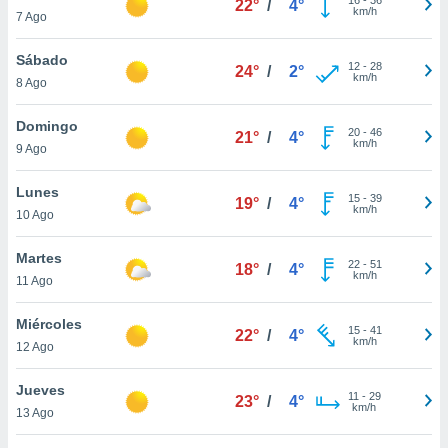
22°
/
4°
ublicidad y
km/h
7 Ago
do en
Sábado
 mismo.
12
-
28
24°
/
2°
km/h
sultar más
8 Ago
 en nuestra
 Cookies
y
Domingo
20
-
46
21°
/
4°
ualquier
km/h
9 Ago
ento
Lunes
 botón
15
-
39
19°
/
4°
km/h
10 Ago
ación de
kies
 disponible
Martes
22
-
51
18°
/
4°
e nuestra
km/h
11 Ago
.
Miércoles
IVAMENTE,
15
-
41
22°
/
4°
km/h
12 Ago
as
Jueves
11
-
29
23°
/
4°
 a cookies
km/h
13 Ago
 no aceptar