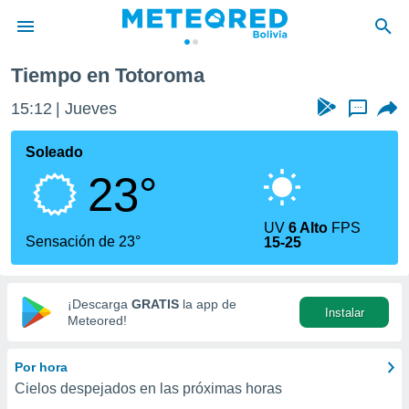
Tiempo en Totoroma
privacidad
15:12
Jueves
...
o de
com.bo) ha
Soleado
ado por
23°
es para
ue la
 que se
UV
6 Alto
FPS
e calidad.
Sensación de 23°
15-25
eder a este
ediante las
opciones:
¡Descarga
GRATIS
la app de
Instalar
ookies y
Meteored!
e forma
Por hora
d digital
Cielos despejados en las próximas horas
ada, basada