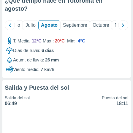
¿Qué tiempo hace en Totoroma en
ados con el
 seleccionar
agosto
?
o.
calización
yo
Junio
Julio
Agosto
Septiembre
Octubre
Noviemb
precisa e
ión mediante
T. Media:
12°C
Max.:
20°C
Min:
4°C
, publicidad
Días de lluvia:
6
días
dos,
Acum. de lluvia:
26 mm
 publicidad
,
Viento medio:
7 km/h
ón de
 desarrollo
s.
Salida y Puesta del sol
tros 1199
Salida del sol
Puesta del sol
ios
06:49
18:11