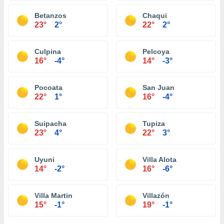
Betanzos
Chaqui
23°
2°
22°
2°
Culpina
Pelcoya
16°
-4°
14°
-3°
Pocoata
San Juan
22°
1°
16°
-4°
Suipacha
Tupiza
23°
4°
22°
3°
Uyuni
Villa Alota
14°
-2°
16°
-6°
Villa Martin
Villazón
15°
-1°
19°
-1°