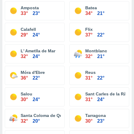
Amposta
Batea
33°
23°
34°
21°
Calafell
Flix
29°
24°
37°
22°
L' Ametlla de Mar
Montblanc
32°
24°
32°
21°
Móra d'Ebre
Reus
36°
22°
31°
22°
Salou
Sant Carles de la Ràpita
30°
24°
31°
24°
Santa Coloma de Queralt
Tarragona
32°
20°
30°
23°