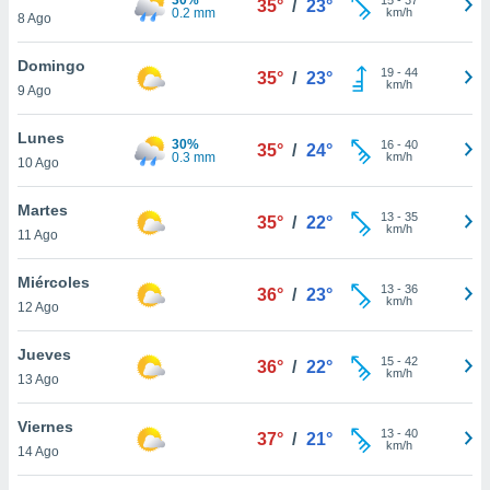
35°
/
23°
ublicidad y
0.2 mm
km/h
8 Ago
do en
Domingo
 mismo.
19
-
44
35°
/
23°
km/h
sultar más
9 Ago
 en nuestra
 Cookies
y
Lunes
30%
16
-
40
35°
/
24°
ualquier
0.3 mm
km/h
10 Ago
ento
Martes
 botón
13
-
35
35°
/
22°
km/h
11 Ago
ación de
kies
 disponible
Miércoles
13
-
36
36°
/
23°
e nuestra
km/h
12 Ago
.
Jueves
IVAMENTE,
15
-
42
36°
/
22°
km/h
13 Ago
as
Viernes
13
-
40
37°
/
21°
 a cookies
km/h
14 Ago
 no aceptar