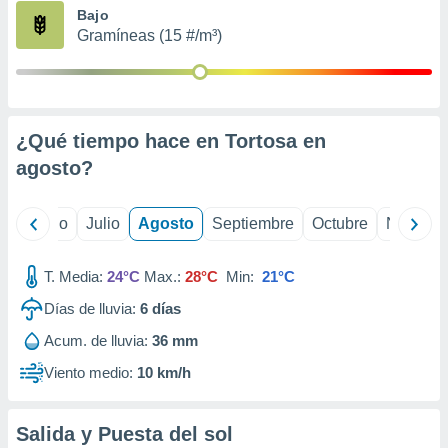
ados con el
Bajo
 seleccionar
Gramíneas (15 #/m³)
o.
calización
precisa e
ión mediante
¿Qué tiempo hace en Tortosa en
, publicidad
agosto
?
dos,
 publicidad
,
yo
Junio
Julio
Agosto
Septiembre
Octubre
Noviemb
ón de
 desarrollo
T. Media:
24°C
Max.:
28°C
Min:
21°C
s.
Días de lluvia:
6
días
tros 1199
ios
Acum. de lluvia:
36 mm
Viento medio:
10 km/h
Salida y Puesta del sol