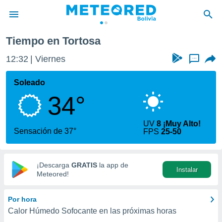
Tiempo en Tortosa
privacidad
12:32
Viernes
...
o de
com.bo) ha
Soleado
ado por
34°
es para
ue la
 que se
UV
8 ¡Muy Alto!
e calidad.
Sensación de 37°
FPS
25-50
eder a este
ediante las
opciones:
¡Descarga
GRATIS
la app de
Instalar
ookies y
Meteored!
e forma
Por hora
d digital
Calor Húmedo Sofocante en las próximas horas
ada, basada