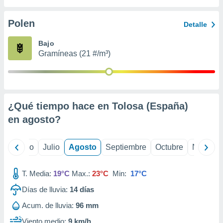
ados con el
 seleccionar
o.
Polen
Detalle
calización
Bajo
precisa e
Gramíneas (21 #/m³)
ión mediante
, publicidad
dos,
 publicidad
¿Qué tiempo hace en Tolosa (España)
,
en
agosto
?
ón de
 desarrollo
s.
yo
Junio
Julio
Agosto
Septiembre
Octubre
Noviemb
tros 1199
ios
T. Media:
19°C
Max.:
23°C
Min:
17°C
Días de lluvia:
14
días
Acum. de lluvia:
96 mm
Viento medio:
9 km/h