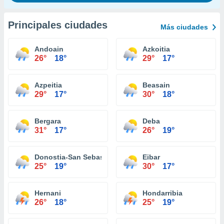
Principales ciudades
Más ciudades
Andoain
Azkoitia
26°
18°
29°
17°
Azpeitia
Beasain
29°
17°
30°
18°
Bergara
Deba
31°
17°
26°
19°
Donostia-San Sebastián
Eibar
25°
19°
30°
17°
Hernani
Hondarribia
26°
18°
25°
19°