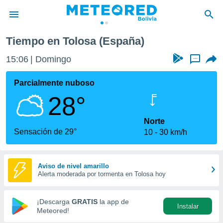
Tiempo en Tolosa (España)
privacidad
15:06
Domingo
...
o de
com.bo) ha
Parcialmente nuboso
ado por
28°
es para
ue la
 que se
Norte
e calidad.
Sensación de 29°
10
30 km/h
eder a este
ediante las
opciones:
Aviso de nivel amarillo
Alerta moderada por tormenta en Tolosa hoy
ookies y
e forma
¡Descarga
GRATIS
la app de
Instalar
d digital
Meteored!
ada, basada