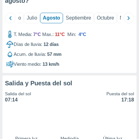
agosto
?
ados con el
 seleccionar
o.
yo
Junio
Julio
Agosto
Septiembre
Octubre
Noviemb
calización
precisa e
ión mediante
T. Media:
7°C
Max.:
11°C
Min:
4°C
Días de lluvia:
12
días
, publicidad
Acum. de lluvia:
57 mm
dos,
 publicidad
Viento medio:
13 km/h
,
ón de
 desarrollo
Salida y Puesta del sol
s.
Salida del sol
Puesta del sol
tros 1199
07:14
17:18
ios
Primera luz
Mediodía
Última luz