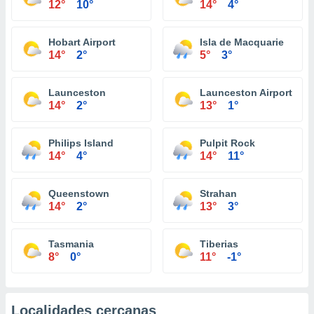
12°
10°
14°
4°
Hobart Airport
Isla de Macquarie
14°
2°
5°
3°
Launceston
Launceston Airport
14°
2°
13°
1°
Philips Island
Pulpit Rock
14°
4°
14°
11°
Queenstown
Strahan
14°
2°
13°
3°
Tasmania
Tiberias
8°
0°
11°
-1°
Localidades cercanas