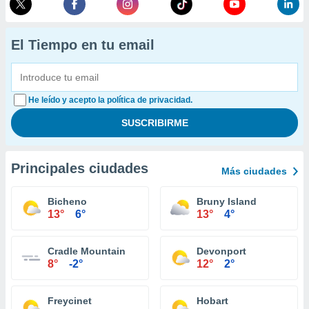
El Tiempo en tu email
He leído y acepto la política de privacidad.
Principales ciudades
Más ciudades
Bicheno
Bruny Island
13°
6°
13°
4°
Cradle Mountain
Devonport
8°
-2°
12°
2°
Freycinet
Hobart