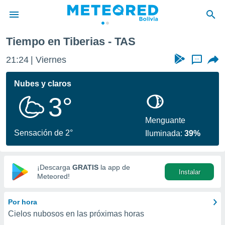
Tiempo en Tiberias - TAS
privacidad
21:24
Viernes
...
o de
com.bo) ha
Nubes y claros
ado por
3°
es para
ue la
 que se
Menguante
e calidad.
Sensación de 2°
Iluminada:
39%
eder a este
ediante las
opciones:
¡Descarga
GRATIS
la app de
Instalar
ookies y
Meteored!
e forma
Por hora
d digital
Cielos nubosos en las próximas horas
ada, basada