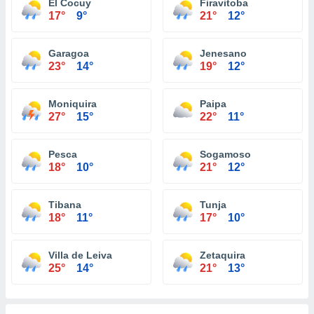
El Cocuy
Firavitoba
17°
9°
21°
12°
Garagoa
Jenesano
23°
14°
19°
12°
Moniquira
Paipa
27°
15°
22°
11°
Pesca
Sogamoso
18°
10°
21°
12°
Tibana
Tunja
18°
11°
17°
10°
Villa de Leiva
Zetaquira
25°
14°
21°
13°