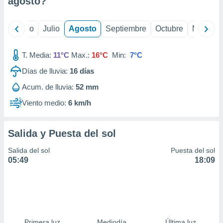
agosto
?
ados con el
 seleccionar
o.
yo
Junio
Julio
Agosto
Septiembre
Octubre
Noviemb
calización
precisa e
ión mediante
T. Media:
11°C
Max.:
16°C
Min:
7°C
Días de lluvia:
16
días
, publicidad
Acum. de lluvia:
52 mm
dos,
 publicidad
Viento medio:
6 km/h
,
ón de
 desarrollo
Salida y Puesta del sol
s.
Salida del sol
Puesta del sol
tros 1199
05:49
18:09
ios
Primera luz
Mediodía
Última luz