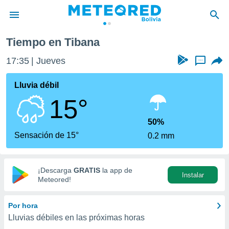
Tiempo en Tibana
privacidad
17:36
Jueves
...
o de
com.bo) ha
Lluvia débil
ado por
15°
es para
ue la
 que se
50%
e calidad.
Sensación de 15°
0.2 mm
eder a este
ediante las
opciones:
¡Descarga
GRATIS
la app de
Instalar
ookies y
Meteored!
e forma
Por hora
d digital
Lluvias débiles en las próximas horas
ada, basada