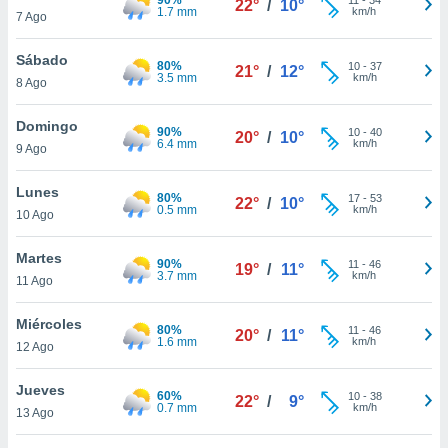
22°
/
10°
ublicidad y
1.7 mm
km/h
7 Ago
do en
Sábado
 mismo.
80%
10
-
37
21°
/
12°
3.5 mm
km/h
sultar más
8 Ago
 en nuestra
 Cookies
y
Domingo
90%
10
-
40
20°
/
10°
ualquier
6.4 mm
km/h
9 Ago
ento
Lunes
 botón
80%
17
-
53
22°
/
10°
0.5 mm
km/h
10 Ago
ación de
kies
 disponible
Martes
90%
11
-
46
19°
/
11°
e nuestra
3.7 mm
km/h
11 Ago
.
Miércoles
80%
IVAMENTE,
11
-
46
20°
/
11°
1.6 mm
km/h
12 Ago
as
Jueves
60%
10
-
38
22°
/
9°
 a cookies
0.7 mm
km/h
13 Ago
 no aceptar