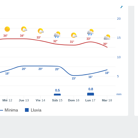
20
34°
34°
33°
15
33°
32°
31°
30°
10
20°
20°
20°
18°
18°
5
16°
15°
0.8
0.5
mm
Mié
12
Jue
13
Vie
14
Sáb
15
Dom
16
Lun
17
Mar
18
Mínima
Lluvia