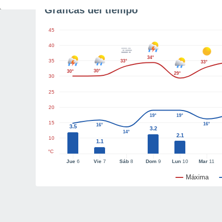
Gráficas del tiempo
45
40
34°
35
33°
33°
30°
30°
29°
30
25
20
19°
19°
15
16°
16°
3.5
3.2
14°
2.1
10
1.1
°C
Jue
6
Vie
7
Sáb
8
Dom
9
Lun
10
Mar
11
Máxima