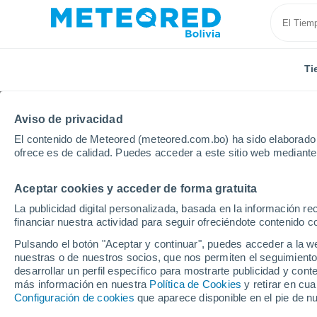
Ti
Aviso de privacidad
El contenido de Meteored (meteored.com.bo) ha sido elaborado p
ofrece es de calidad. Puedes acceder a este sitio web mediante
Aceptar cookies y acceder de forma gratuita
Inicio
Suiza
Valais
Sierre
La publicidad digital personalizada, basada en la información r
financiar nuestra actividad para seguir ofreciéndote contenido c
Tiempo en Sierre
Pulsando el botón "Aceptar y continuar", puedes acceder a la w
nuestras o de nuestros socios, que nos permiten el seguimiento
06:17
Jueves
desarrollar un perfil específico para mostrarte publicidad y co
más información en nuestra
Política de Cookies
y retirar en cu
Configuración de cookies
que aparece disponible en el pie de n
Niebla