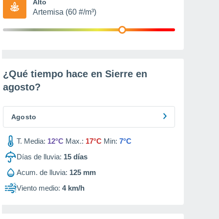
Alto
Artemisa (60 #/m³)
¿Qué tiempo hace en Sierre en
agosto
?
Agosto
T. Media:
12°C
Max.:
17°C
Min:
7°C
Días de lluvia:
15
días
Acum. de lluvia:
125 mm
Viento medio:
4 km/h