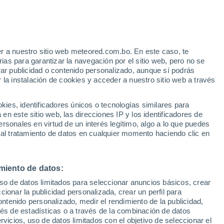
r a nuestro sitio web meteored.com.bo. En este caso, te
as para garantizar la navegación por el sitio web, pero no se
rar publicidad o contenido personalizado, aunque sí podrás
 la instalación de cookies y acceder a nuestro sitio web a través
s
es, identificadores únicos o tecnologías similares para
n este sitio web, las direcciones IP y los identificadores de
rsonales en virtud de un interés legítimo, algo a lo que puedes
 al tratamiento de datos en cualquier momento haciendo clic en
omingo
Lunes
Martes
Miércoles
9 Ago
10 Ago
11 Ago
12 Ago
miento de datos:
uso de datos limitados para seleccionar anuncios básicos, crear
90%
90%
ccionar la publicidad personalizada, crear un perfil para
3.2 mm
2.1 mm
ontenido personalizado, medir el rendimiento de la publicidad,
34°
/
19°
29°
/
19°
33°
/
16°
34°
/
18°
vés de estadísticas o a través de la combinación de datos
rvicios, uso de datos limitados con el objetivo de seleccionar el