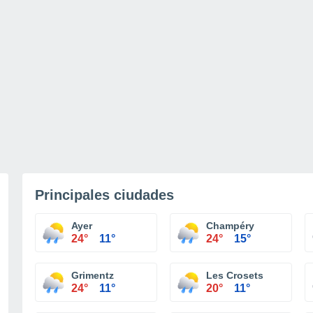
Principales ciudades
Ayer
Champéry
24°
11°
24°
15°
Grimentz
Les Crosets
24°
11°
20°
11°