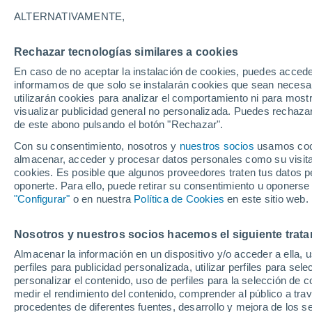
19°
ALTERNATIVAMENTE,
Rechazar tecnologías similares a cookies
Norte
En caso de no aceptar la instalación de cookies, puedes accede
Sensación de 19°
1
-
11 km/h
informamos de que solo se instalarán cookies que sean necesari
utilizarán cookies para analizar el comportamiento ni para most
visualizar publicidad general no personalizada. Puedes rechazar
de este abono pulsando el botón "Rechazar".
Tiempo 1 - 7 días
Mapa de lluvia
Satélites
Modelo
Con su consentimiento, nosotros y
nuestros socios
usamos cooki
almacenar, acceder y procesar datos personales como su visita e
cookies. Es posible que algunos proveedores traten tus datos pe
oponerte. Para ello, puede retirar su consentimiento u oponerse
Mañana
Sábado
D
Hoy
"Configurar"
o en nuestra
Política de Cookies
en este sitio web.
7 Ago
8 Ago
6 Ago
Nosotros y nuestros socios hacemos el siguiente trata
Almacenar la información en un dispositivo y/o acceder a ella, 
80%
90%
perfiles para publicidad personalizada, utilizar perfiles para sele
1.1 mm
3.5 mm
personalizar el contenido, uso de perfiles para la selección de c
30°
/
16°
33°
/
14°
30°
/
18°
medir el rendimiento del contenido, comprender al público a tra
procedentes de diferentes fuentes, desarrollo y mejora de los se