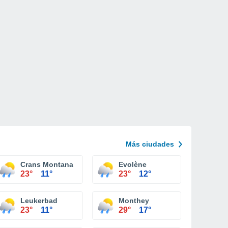
Más ciudades
Crans Montana
Evolène
23°
11°
23°
12°
Leukerbad
Monthey
23°
11°
29°
17°