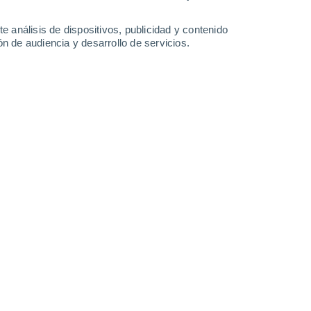
-
41
km/h
8
-
43
km/h
5
-
32
km/h
6
-
39
km/h
e análisis de dispositivos, publicidad y contenido
n de audiencia y desarrollo de servicios.
Norte
0 Bajo
1
-
11 km/h
FPS:
no
Norte
0 Bajo
1
-
11 km/h
FPS:
no
uboso
Norte
0 Bajo
1
-
13 km/h
FPS:
no
uboso
Noroeste
1 Bajo
1
-
15 km/h
FPS:
no
Oeste
5 Medio
4
-
24 km/h
FPS:
6-10