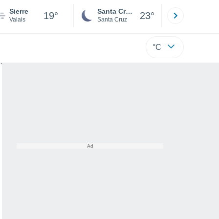
Sierre
Santa Cruz de la Sierra
La Paz
19°
23°
Valais
Santa Cruz
La Paz
°C