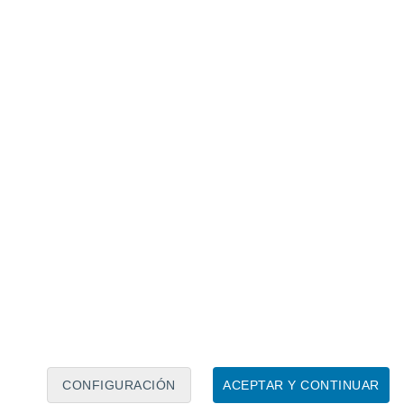
Calendario lunar
Lun
Mar
Mié
Jue
Vie
Sáb
Dom
6
7
8
9
10
11
12
13
14
15
16
17
18
19
CONFIGURACIÓN
ACEPTAR Y CONTINUAR