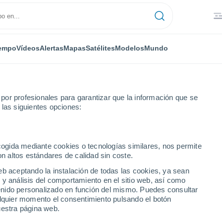
empo
Vídeos
Alertas
Mapas
Satélites
Modelos
Mundo
or profesionales para garantizar que la información que se
 las siguientes opciones:
ecogida mediante cookies o tecnologías similares, nos permite
on altos estándares de calidad sin coste.
eb aceptando la instalación de todas las cookies, ya sean
 y análisis del comportamiento en el sitio web, así como
...
ntenido personalizado en función del mismo. Puedes consultar
alquier momento el consentimiento pulsando el botón
Por hora
uestra página web.
Lluvias débiles en las próximas
horas