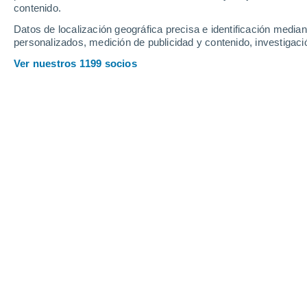
contenido.
7
-
35
km/h
8
-
35
km/h
7
7
-
37
km/h
Datos de localización geográfica precisa e identificación mediant
personalizados, medición de publicidad y contenido, investigació
Tiempo en Sierre hoy
, 6 de agosto
Ver nuestros 1199 socios
Niebla
19°
06:00
Sensación T.
19°
Neblina
19°
07:00
Sensación T.
19°
Parcialmente n
20°
08:00
Sensación T.
20°
Parcialmente n
22°
09:00
Sensación T.
22°
Lluvia débil
60%
26°
11:00
0.2 mm
Sensación T.
27°