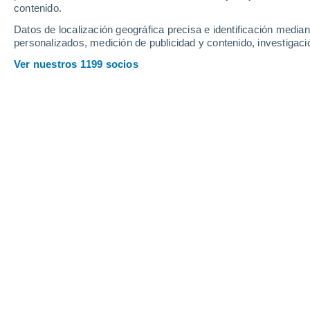
contenido.
15
-
43
km/h
10
-
29
km/h
12
18
-
43
km/h
Datos de localización geográfica precisa e identificación mediant
personalizados, medición de publicidad y contenido, investigació
Tiempo en Sibiu hoy
, 6 de agosto
Ver nuestros 1199 socios
Cielo despejado
21°
03:00
Sensación T.
21°
Cielo despejado
21°
04:00
Sensación T.
21°
Cielo despejado
21°
05:00
Sensación T.
21°
Soleado
21°
06:00
Sensación T.
21°
Nubes y claros
23°
08:00
Sensación T.
25°