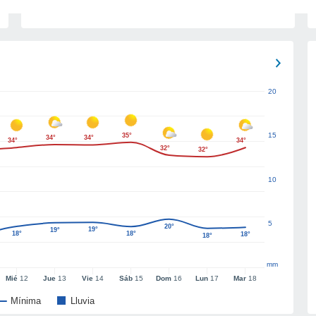
20
15
35°
34°
34°
34°
34°
32°
32°
10
5
20°
19°
19°
18°
18°
18°
18°
mm
Mié
12
Jue
13
Vie
14
Sáb
15
Dom
16
Lun
17
Mar
18
Mínima
Lluvia