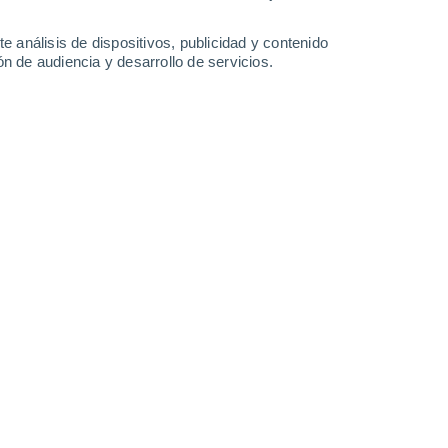
-
32
km/h
7
-
22
km/h
7
-
25
km/h
11
-
32
km/h
e análisis de dispositivos, publicidad y contenido
n de audiencia y desarrollo de servicios.
Sureste
0 Bajo
1
-
4 km/h
FPS:
no
Sureste
0 Bajo
1
-
4 km/h
FPS:
no
Sur
0 Bajo
1
-
3 km/h
FPS:
no
Sureste
0 Bajo
1
-
3 km/h
FPS:
no
Este
1 Bajo
3
-
10 km/h
FPS:
no