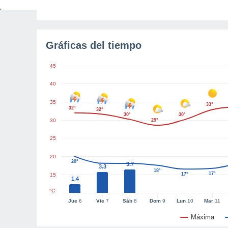
Tiempo para el amanecer
2h 18m
Gráficas del tiempo
45
40
35
33°
32°
32°
30°
30°
30
29°
25
20
20°
3.7
3.3
18°
17°
17°
15
1.4
°C
Jue
6
Vie
7
Sáb
8
Dom
9
Lun
10
Mar
11
Máxima