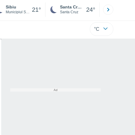
Sibiu
Santa Cruz de la Sierra
La Paz
21°
24°
Municipiul Sibiu
Santa Cruz
La Paz
°C