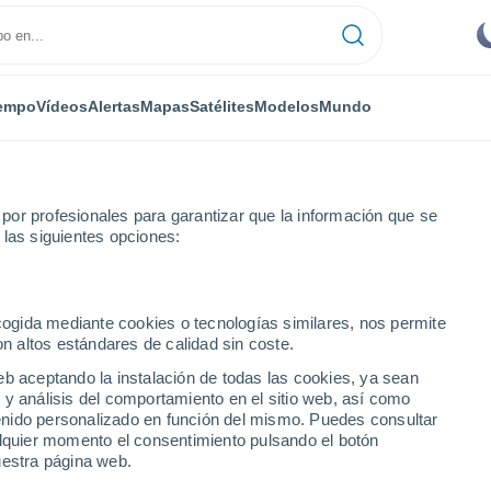
empo
Vídeos
Alertas
Mapas
Satélites
Modelos
Mundo
or profesionales para garantizar que la información que se
 las siguientes opciones:
ecogida mediante cookies o tecnologías similares, nos permite
on altos estándares de calidad sin coste.
eb aceptando la instalación de todas las cookies, ya sean
 y análisis del comportamiento en el sitio web, así como
...
ntenido personalizado en función del mismo. Puedes consultar
alquier momento el consentimiento pulsando el botón
Por hora
uestra página web.
Intervalos nubosos en las
próximas horas