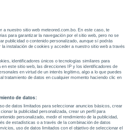
Aviso de nivel amarillo
Alerta moderada por lluvia en Sibiu
hoy
e
r a nuestro sitio web meteored.com.bo. En este caso, te
:
47%
as para garantizar la navegación por el sitio web, pero no se
rar publicidad o contenido personalizado, aunque sí podrás
 la instalación de cookies y acceder a nuestro sitio web a través
odelos
es, identificadores únicos o tecnologías similares para
n este sitio web, las direcciones IP y los identificadores de
rsonales en virtud de un interés legítimo, algo a lo que puedes
 al tratamiento de datos en cualquier momento haciendo clic en
omingo
Lunes
Martes
Miércoles
9 Ago
10 Ago
11 Ago
12 Ago
miento de datos:
uso de datos limitados para seleccionar anuncios básicos, crear
ccionar la publicidad personalizada, crear un perfil para
ontenido personalizado, medir el rendimiento de la publicidad,
29°
/
18°
30°
/
17°
33°
/
17°
34°
/
18°
vés de estadísticas o a través de la combinación de datos
rvicios, uso de datos limitados con el objetivo de seleccionar el