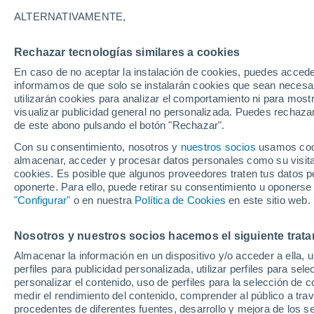
21°
ALTERNATIVAMENTE,
Rechazar tecnologías similares a cookies
Menguant
En caso de no aceptar la instalación de cookies, puedes accede
Iluminada
Sensación de 21°
informamos de que solo se instalarán cookies que sean necesari
utilizarán cookies para analizar el comportamiento ni para most
visualizar publicidad general no personalizada. Puedes rechazar
de este abono pulsando el botón "Rechazar".
Tiempo 1 - 7 días
Mapa de nubosidad
Satélites
M
Con su consentimiento, nosotros y
nuestros socios
usamos cooki
almacenar, acceder y procesar datos personales como su visita e
cookies. Es posible que algunos proveedores traten tus datos pe
oponerte. Para ello, puede retirar su consentimiento u oponerse
Mañana
Sábado
D
Hoy
"Configurar"
o en nuestra
Política de Cookies
en este sitio web.
7 Ago
8 Ago
6 Ago
Nosotros y nuestros socios hacemos el siguiente trata
Almacenar la información en un dispositivo y/o acceder a ella, 
80%
90%
80%
perfiles para publicidad personalizada, utilizar perfiles para sele
3.3 mm
3.7 mm
1.4 mm
personalizar el contenido, uso de perfiles para la selección de c
32°
/
18°
30°
/
18°
32°
/
20°
medir el rendimiento del contenido, comprender al público a tra
procedentes de diferentes fuentes, desarrollo y mejora de los se