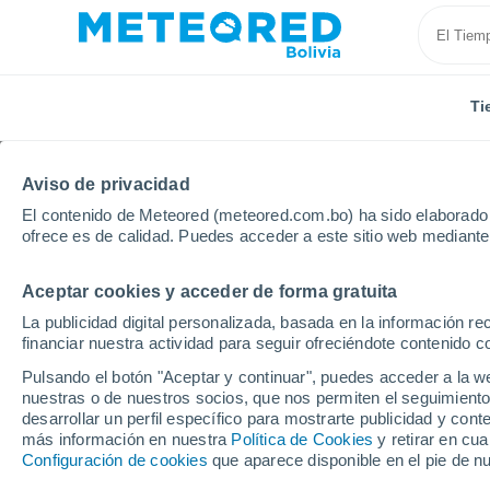
Ti
Aviso de privacidad
El contenido de Meteored (meteored.com.bo) ha sido elaborado p
ofrece es de calidad. Puedes acceder a este sitio web mediante
Aceptar cookies y acceder de forma gratuita
Inicio
Rumanía
Condado de Sibiu
Sibiu
La publicidad digital personalizada, basada en la información r
financiar nuestra actividad para seguir ofreciéndote contenido c
Tiempo en Sibiu
Pulsando el botón "Aceptar y continuar", puedes acceder a la w
nuestras o de nuestros socios, que nos permiten el seguimiento
03:20
Jueves
desarrollar un perfil específico para mostrarte publicidad y co
más información en nuestra
Política de Cookies
y retirar en cu
Configuración de cookies
que aparece disponible en el pie de n
Cielo despejado