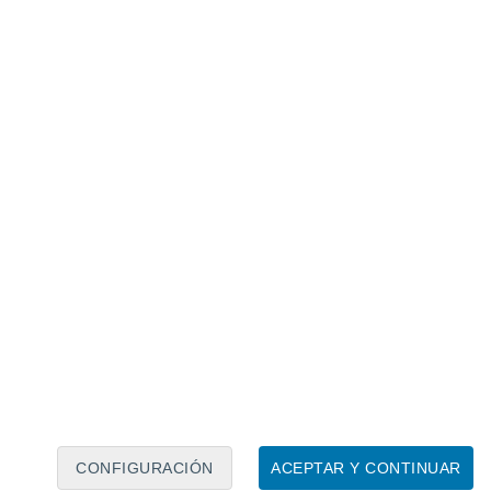
Calendario lunar
Lun
Mar
Mié
Jue
Vie
Sáb
Dom
6
7
8
9
10
11
12
13
14
15
16
17
18
19
CONFIGURACIÓN
ACEPTAR Y CONTINUAR