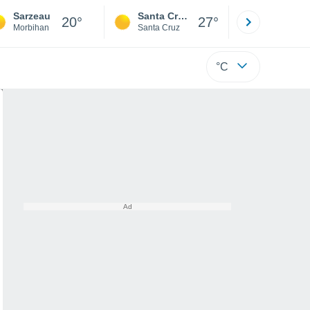
Sarzeau
Santa Cruz de la Sierra
La Paz
20°
27°
Morbihan
Santa Cruz
La Paz
°C