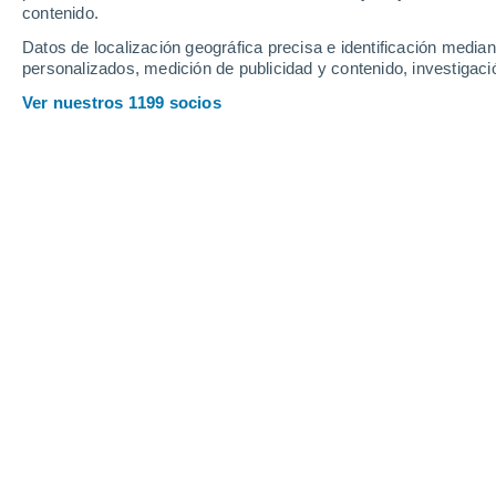
contenido.
22
-
31
km/h
21
-
30
km/h
23
27
-
40
km/h
Datos de localización geográfica precisa e identificación mediant
personalizados, medición de publicidad y contenido, investigació
Tiempo en Sarzeau hoy
, 6 de agosto
Ver nuestros 1199 socios
Soleado
19°
16:00
Sensación T.
19°
Soleado
20°
17:00
Sensación T.
20°
Soleado
20°
18:00
Sensación T.
20°
Soleado
20°
19:00
Sensación T.
20°
Soleado
21°
20:00
Sensación T.
21°