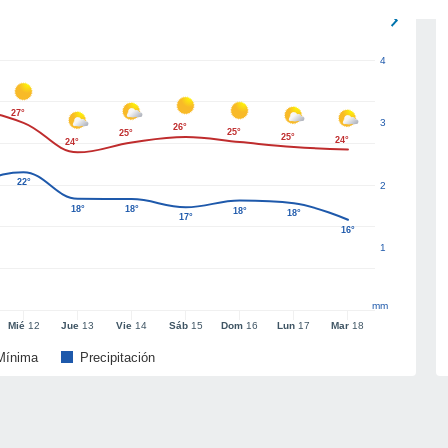
4
27°
3
26°
25°
25°
25°
24°
24°
22°
2
18°
18°
18°
18°
17°
16°
1
mm
Mié
12
Jue
13
Vie
14
Sáb
15
Dom
16
Lun
17
Mar
18
Mínima
Precipitación