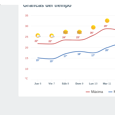
Gráficas del tiempo
35
30
29°
26°
25
24°
23°
22°
22°
20
20°
18°
17°
17°
15
15°
15°
10
°C
Jue
6
Vie
7
Sáb
8
Dom
9
Lun
10
Mar
11
Máxima