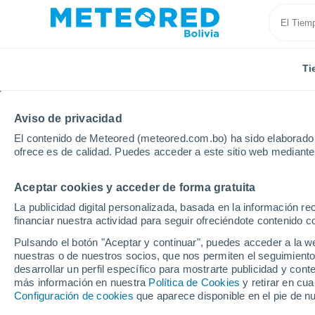
Ti
Aviso de privacidad
El contenido de Meteored (meteored.com.bo) ha sido elaborado p
ofrece es de calidad. Puedes acceder a este sitio web mediante
Aceptar cookies y acceder de forma gratuita
Inicio
Francia
Bretaña
Morbihan
Sarzeau
La publicidad digital personalizada, basada en la información r
financiar nuestra actividad para seguir ofreciéndote contenido c
Tiempo en Sarzeau
Pulsando el botón "Aceptar y continuar", puedes acceder a la w
nuestras o de nuestros socios, que nos permiten el seguimiento
16:17
Jueves
desarrollar un perfil específico para mostrarte publicidad y co
más información en nuestra
Política de Cookies
y retirar en cu
Configuración de cookies
que aparece disponible en el pie de n
Soleado