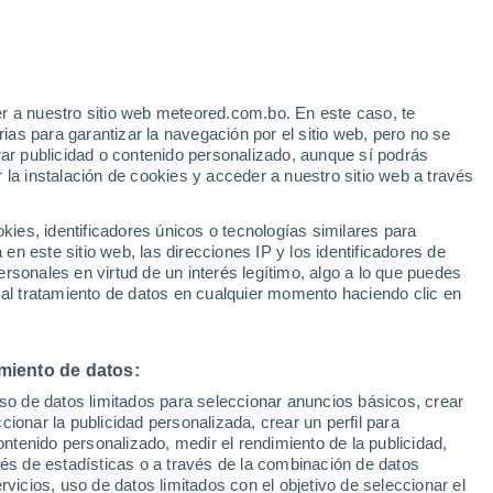
r a nuestro sitio web meteored.com.bo. En este caso, te
/h
as para garantizar la navegación por el sitio web, pero no se
rar publicidad o contenido personalizado, aunque sí podrás
 la instalación de cookies y acceder a nuestro sitio web a través
Modelos
es, identificadores únicos o tecnologías similares para
n este sitio web, las direcciones IP y los identificadores de
rsonales en virtud de un interés legítimo, algo a lo que puedes
 al tratamiento de datos en cualquier momento haciendo clic en
omingo
Lunes
Martes
Miércoles
9 Ago
10 Ago
11 Ago
12 Ago
miento de datos:
uso de datos limitados para seleccionar anuncios básicos, crear
ccionar la publicidad personalizada, crear un perfil para
ontenido personalizado, medir el rendimiento de la publicidad,
23°
/
18°
26°
/
17°
29°
/
20°
27°
/
22°
vés de estadísticas o a través de la combinación de datos
rvicios, uso de datos limitados con el objetivo de seleccionar el