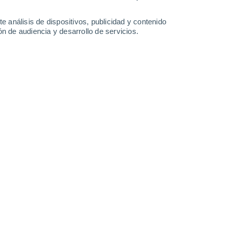
-
34
km/h
23
-
38
km/h
23
-
33
km/h
23
-
35
km/h
e análisis de dispositivos, publicidad y contenido
n de audiencia y desarrollo de servicios.
Oeste
5 Medio
25
-
36 km/h
FPS:
6-10
Oeste
4 Medio
25
-
37 km/h
FPS:
6-10
Oeste
2 Bajo
27
-
39 km/h
FPS:
no
Oeste
1 Bajo
25
-
39 km/h
FPS:
no
Oeste
0 Bajo
17
-
37 km/h
FPS:
no