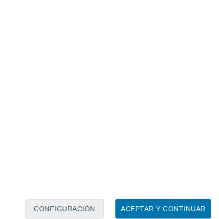
Calendario lunar
Lun
Mar
Mié
Jue
Vie
Sáb
Dom
6
7
8
9
10
11
12
13
14
15
16
17
18
19
CONFIGURACIÓN
ACEPTAR Y CONTINUAR