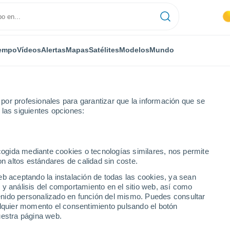
empo
Vídeos
Alertas
Mapas
Satélites
Modelos
Mundo
or profesionales para garantizar que la información que se
 las siguientes opciones:
ecogida mediante cookies o tecnologías similares, nos permite
on altos estándares de calidad sin coste.
eb aceptando la instalación de todas las cookies, ya sean
 y análisis del comportamiento en el sitio web, así como
...
ntenido personalizado en función del mismo. Puedes consultar
alquier momento el consentimiento pulsando el botón
Por hora
uestra página web.
Cielos despejados en las
próximas horas