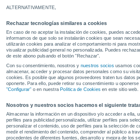
19°
ALTERNATIVAMENTE,
Rechazar tecnologías similares a cookies
Oeste
En caso de no aceptar la instalación de cookies, puedes accede
Sensación de 19°
25
-
36 km
informamos de que solo se instalarán cookies que sean necesari
utilizarán cookies para analizar el comportamiento ni para most
visualizar publicidad general no personalizada. Puedes rechazar
de este abono pulsando el botón "Rechazar".
Tiempo 1 - 7 días
Mapa de temperatura
Satélites
Con su consentimiento, nosotros y
nuestros socios
usamos cooki
almacenar, acceder y procesar datos personales como su visita e
cookies. Es posible que algunos proveedores traten tus datos pe
oponerte. Para ello, puede retirar su consentimiento u oponerse
Mañana
Sábado
D
Hoy
"Configurar"
o en nuestra
Política de Cookies
en este sitio web.
7 Ago
8 Ago
6 Ago
Nosotros y nuestros socios hacemos el siguiente trata
Almacenar la información en un dispositivo y/o acceder a ella, 
perfiles para publicidad personalizada, utilizar perfiles para sele
personalizar el contenido, uso de perfiles para la selección de c
22°
/
15°
24°
/
17°
22°
/
15°
medir el rendimiento del contenido, comprender al público a tra
procedentes de diferentes fuentes, desarrollo y mejora de los se