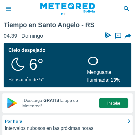
Tiempo en Santo Angelo - RS
privacidad
04:39
Domingo
...
o de
com.bo) ha
Cielo despejado
ado por
6°
es para
ue la
 que se
Menguante
e calidad.
Sensación de 5°
Iluminada:
13%
eder a este
ediante las
opciones:
¡Descarga
GRATIS
la app de
Instalar
ookies y
Meteored!
e forma
Por hora
d digital
Intervalos nubosos en las próximas horas
ada, basada