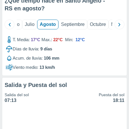
¿Qué tiempo hace en Santo Angelo -
ados con el
 seleccionar
RS en
agosto
?
o.
calización
yo
Junio
Julio
Agosto
Septiembre
Octubre
Noviemb
precisa e
ión mediante
T. Media:
17°C
Max.:
22°C
Min:
12°C
, publicidad
Días de lluvia:
9
días
dos,
Acum. de lluvia:
106 mm
 publicidad
,
Viento medio:
13 km/h
ón de
 desarrollo
s.
Salida y Puesta del sol
tros 1199
Salida del sol
Puesta del sol
ios
07:13
18:11