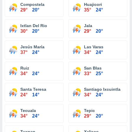
Compostela
Huajicori
29°
20°
35°
24°
Ixtlan Del Rio
Jala
30°
20°
29°
20°
Jesús María
Las Varas
37°
24°
34°
24°
Ruiz
San Blas
34°
24°
33°
25°
Santa Teresa
Santiago Ixcuintla
24°
14°
34°
24°
Tecuala
Tepic
34°
24°
29°
20°
Tuxpan
Xalisco