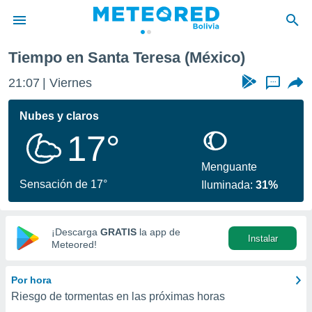
Tiempo en Santa Teresa (México)
privacidad
21:07
Viernes
...
o de
com.bo) ha
Nubes y claros
ado por
17°
es para
ue la
 que se
Menguante
e calidad.
Sensación de 17°
Iluminada:
31%
eder a este
ediante las
opciones:
¡Descarga
GRATIS
la app de
Instalar
ookies y
Meteored!
e forma
Por hora
d digital
Riesgo de tormentas en las próximas horas
ada, basada