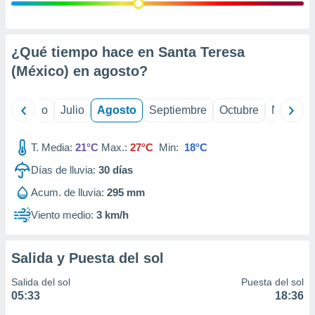
ados con el
 seleccionar
o.
calización
¿Qué tiempo hace en Santa Teresa
precisa e
(México) en
agosto
?
ión mediante
, publicidad
yo
Junio
Julio
Agosto
Septiembre
Octubre
Noviemb
dos,
 publicidad
T. Media:
21°C
Max.:
27°C
Min:
18°C
,
Días de lluvia:
30
días
ón de
 desarrollo
Acum. de lluvia:
295 mm
s.
Viento medio:
3 km/h
tros 1199
ios
Salida y Puesta del sol
Salida del sol
Puesta del sol
05:33
18:36